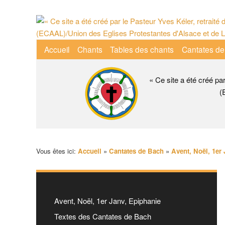
Aller
au
contenu
Menu
Accueil
Chants
Tables des chants
Cantates de
principal
principal
« Ce site a été créé pa
(
Vous êtes ici:
Accueil
»
Cantates de Bach
»
Avent, Noël, 1er
Avent, Noël, 1er Janv, Epiphanie
Textes des Cantates de Bach