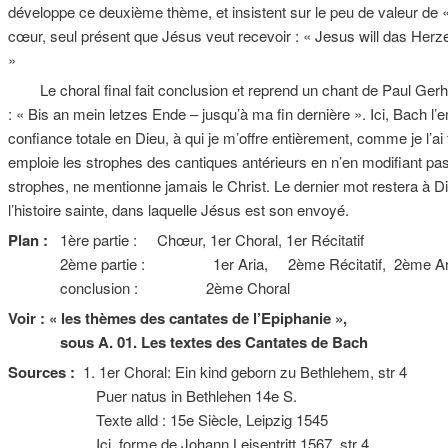
développe ce deuxième thème, et insistent sur le peu de valeur de « 
cœur, seul présent que Jésus veut recevoir : « Jesus will das Herz
»
Le choral final fait conclusion et reprend un chant de Paul Gerhar
: « Bis an mein letzes Ende – jusqu’à ma fin dernière ». Ici, Bach l’
confiance totale en Dieu, à qui je m’offre entièrement, comme je l’a
emploie les strophes des cantiques antérieurs en n’en modifiant pas
strophes, ne mentionne jamais le Christ. Le dernier mot restera à Die
l’histoire sainte, dans laquelle Jésus est son envoyé.
Plan :
1ère partie : Chœur, 1er Choral, 1er Récitatif
2ème partie : 1er Aria, 2ème Récitatif, 2ème Ar
conclusion : 2ème Choral
Voir : « les thèmes des cantates de l’Epiphanie »,
sous A. 01. Les textes des Cantates de Bach
Sources :
1. 1er Choral: Ein kind geborn zu Bethlehem, str 4
Puer natus in Bethlehen 14e S.
Texte alld : 15e Siècle, Leipzig 1545
Ici, forme de Johann Leisentritt 1567, str 4