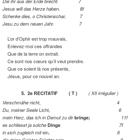
Die ihr aus der Erde brecht. 7
Jesus will das Herze haben. 8f
Schenke dies, o Christenschar, 7
Jesu zu dem neuen Jahr. 7
L’or d’Ophir est trop mauvais,
Enlevez-moi ces offrandes
Que de la terre on extrait.
Ce sont nos cœurs qu’il veut prendre.
Que ce soient là nos présents,
Jésus, pour ce nouvel an.
5. 2e RECITATIF ( T )
( XII irrégulier )
Verschmähe
nicht,
4
Du, meiner Seele
Licht,
6
mein Herz, das ich in Demut zu dir
bringe;
11f
es schliesst ja solche
Dinge
7f
in sich zugleich mit
ein,
6
die deine Geistes Früchte
sein.
8