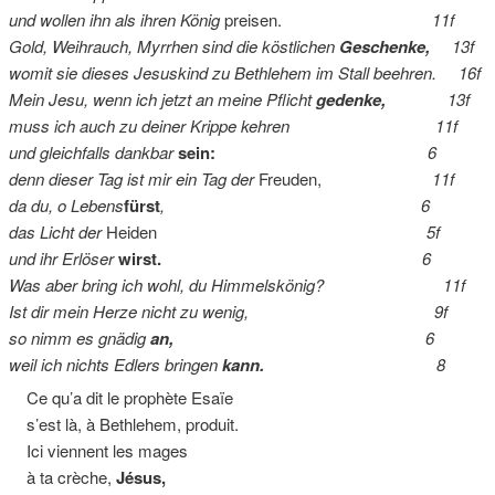
und wollen ihn als ihren König
preisen.
11f
Gold, Weihrauch, Myrrhen sind die köstlichen
Geschenke,
13f
womit sie dieses Jesuskind zu Bethlehem im Stall beehren. 16f
Mein Jesu, wenn ich jetzt an meine Pflicht
gedenke,
13f
muss ich auch zu deiner Krippe kehren 11f
und gleichfalls dankbar
sein:
6
denn dieser Tag ist mir ein Tag der
Freuden,
11f
da du, o Lebens
fürst
, 6
das Licht der
Heiden
5f
und ihr Erlöser
wirst.
6
Was aber bring ich wohl, du Himmelskönig? 11f
Ist dir mein Herze nicht zu wenig, 9f
so nimm es gnädig
an,
6
weil ich nichts Edlers bringen
kann.
8
Ce qu’a dit le prophète Esaïe
s’est là, à Bethlehem, produit.
Ici viennent les mages
à ta crèche,
Jésus,