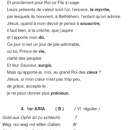
Et proclament pour Roi ce Fils si sage.
Leurs présents de valeur sont l’or, l’encens,
la myrrhe,
par lesquels ils honorent, à Bethléhem, l’enfant qu’on admire.
Jésus, quand à mon devoir je pense à
souscrire,
il faut bien, à ta crèche, que j’aspire
et t’apporte mon
dû.
Ce jour m’est un jour de joie admirable,
où toi, Prince de
vie,
clarté des peuples
Et leur Sauveur,
surgis.
Mais qu’apporté-je, moi, au grand Roi des
cieux
?
Jésus, si mon cœur n’est pas trop peu,
de grâce, accepte-le :
je ne peux donner plus
précieux.
4. 1er ARIA ( B )
( VI régulier )
Gold aus Ophir ist zu schlecht, 7
Weg, nur weg mit eitlen Gaben, 8f