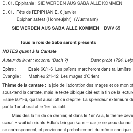
D. 01. Epiphanie : SIE WERDEN AUS SABA ALLE KOMMEN
D. 01. Fête de l’EPIPHANIE, 6 janvier
Epiphaniasfest (Hohneujahr) (Wustmann)
SIE WERDEN AUS SABA ALLE KOMMEN BWV 65
Tous le rois de Saba seront présents
NOTES quant à la Cantate
Auteur du livret : inconnu (Bach ?) Date: probt 1724, Leipz
Epître : Esaïe 60/1-6 Les païens marcheront dans ta lumière
Evangile : Matthieu 2/1-12 Les mages d’Orient
Thème de la cantate :
la joie de l’adoration des mages et de mon o
sous-tend la cantate, mais le texte biblique cité est la fin de la lect
Esaïe 60/1-6, qui fait aussi office d’épître. La splendeur extérieu
par le 1er choral et le 1er récitatif.
Mais dès la fin de ce dernier, et dans le 1er Aria, le thème devient
cœur, « weil ich nichts Edlers bringen kann – car je ne peux donner 
se correspondent, et proviennent probablement du même cantique. I