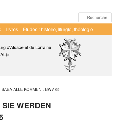
Recherche
s
Livres
Etudes : histoire, liturgie, théologie
urg d'Alsace et de Lorraine
PAL)»
 AUS SABA ALLE KOMMEN : BWV 65
er : SIE WERDEN
5