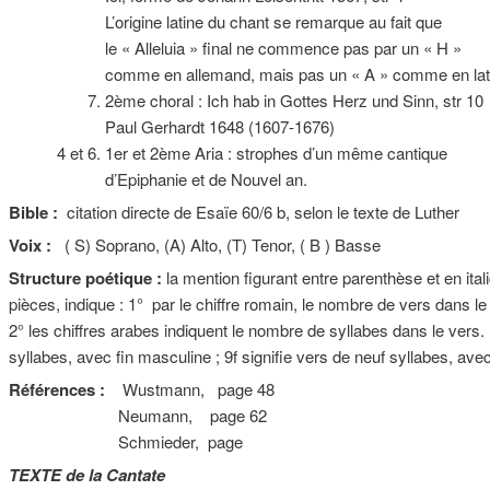
L’origine latine du chant se remarque au fait que
le « Alleluia » final ne commence pas par un « H »
comme en allemand, mais pas un « A » comme en lati
7. 2ème choral : Ich hab in Gottes Herz und Sinn, str 10
Paul Gerhardt 1648 (1607-1676)
4 et 6. 1er et 2ème Aria : strophes d’un même cantique
d’Epiphanie et de Nouvel an.
Bible :
citation directe de Esaïe 60/6 b, selon le texte de Luther
Voix :
( S) Soprano, (A) Alto, (T) Tenor, ( B ) Basse
Structure poétique :
la mention figurant entre parenthèse et en itali
pièces, indique : 1° par le chiffre romain, le nombre de vers dans l
2° les chiffres arabes indiquent le nombre de syllabes dans le vers. 
syllabes, avec fin masculine ; 9f signifie vers de neuf syllabes, avec
Références :
Wustmann, page 48
Neumann, page 62
Schmieder, page
TEXTE de la Cantate