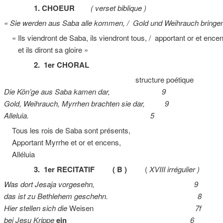
1. CHOEUR
( verset biblique )
« Sie werden aus Saba alle kommen, / Gold und Weihrauch bringen
« Ils viendront de Saba, ils viendront tous, / apportant or et ence
et ils diront sa gloire »
2. 1er CHORAL
structure poétique
Die Kön’ge aus Saba kamen dar, 9
Gold, Weihrauch, Myrrhen brachten sie dar, 9
Alleluia. 5
Tous les rois de Saba sont présents,
Apportant Myrrhe et or et encens,
Alléluia
3. 1er RECITATIF ( B )
(
XVIII irrégulier )
Was dort Jesaja vorgesehn, 9
das ist zu Bethlehem geschehn. 8
Hier stellen sich die
Weisen
7f
bei Jesu Krippe
ein
6