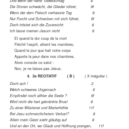
Und wenn der harte Todesschlag 8
Die Sinnen schwächt, die Glieder rühret, 9f
Wenn der dem Fleisch verhasste Tag 8
Nur Furcht und Schrecken mit sich führet, 9f
Doch tröstet sich die Zuversicht: 8
Ich lasse meinen Jesum nicht 8
Et quand le dur coup de la mort
Fléchit l’esprit, atteint les membres,
Quand le jour que hait notre corps
Apporte la peur dans nos chambres,
Alors console ce salut :
Non, je ne laisse pas Jésus.
4.
2e RECITATIF ( B )
( X irrégulier )
Doch ach ! 2
Welch schweres Ungemach 6
Empfindet noch allhier die Seele ? 9f
Wird nicht die hart gekränkte Brust 8
Zu einer Wüstenei und Marterhöhle 11f
Bei Jesu schmerzlichstem Verlust? 8
Allein mein Geist sieht gläubig auf 8
Und an den Ort, wo Glaub und Hoffnung prangen, 11f