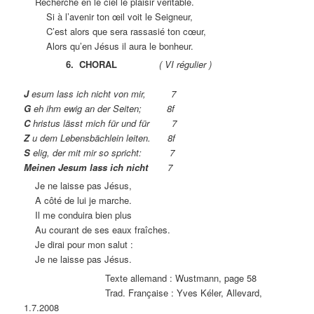
Recherche en le ciel le plaisir véritable.
Si à l’avenir ton œil voit le Seigneur,
C’est alors que sera rassasié ton cœur,
Alors qu’en Jésus il aura le bonheur.
6.
CHORAL
( VI régulier )
J
esum lass ich nicht von mir, 7
G
eh ihm ewig an der Seiten; 8f
C
hristus lässt mich für und für 7
Z
u dem Lebensbächlein leiten. 8f
S
elig, der mit mir so spricht: 7
Meinen Jesum lass ich nicht
7
Je ne laisse pas Jésus,
A côté de lui je marche.
Il me conduira bien plus
Au courant de ses eaux fraîches.
Je dirai pour mon salut :
Je ne laisse pas Jésus.
Texte allemand : Wustmann, page 58
Trad. Française : Yves Kéler, Allevard,
1.7.2008