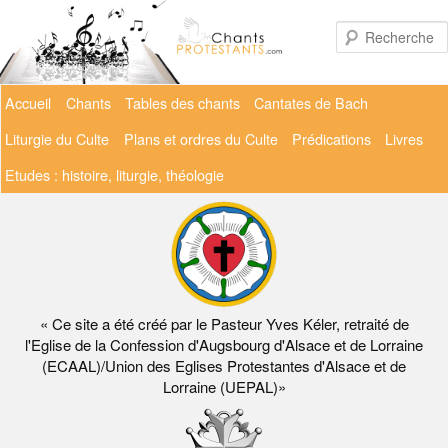
Aller
au
contenu
principal
Menu
Accueil
Chants
Tables des chants
Cantates de Bach
principal
Liturgie du Culte
Plans et ordres du Culte
Prédications
Livres
Etudes : histoire, liturgie, théologie
« Ce site a été créé par le Pasteur Yves Kéler, retraité de
l'Eglise de la Confession d'Augsbourg d'Alsace et de Lorraine
(ECAAL)/Union des Eglises Protestantes d'Alsace et de
Lorraine (UEPAL)»