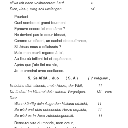
allwo ich nach vollbrachtem Lauf 8
Dich, Jesu, ewig soll umfangen. 9f
Pourtant !
Quel sombre et grand tourment
Eprouve encore ici mon âme ?
Ne devient pas le cœur blessé,
Comme un désert, un cachot de souffrance,
Si Jésus nous a délaissés ?
Mais mon esprit regarde à toi,
Au lieu où brillent foi et espérance,
Après que j’aie fini ma vie,
Je te prendrai avec confiance.
5. 2e ARIA , duo ( S, A )
( V irrégulier )
Entziehe dich eilends, mein Herze, der Welt, 11
Du findest im Himmel dein wahres Vergnügen. 12f vers
libre
Wenn künftig dein Auge den Heiland erblickt, 11
So wird erst dein sehnendes Herze erquickt, 11
So wird es in Jesu zufriedengestellt. 11
Retire-toi vite du monde, mon cœur,