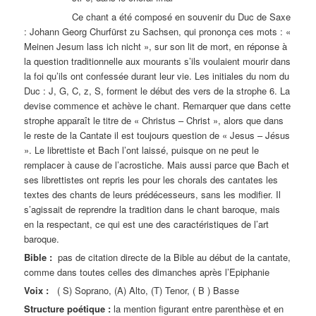
Ce chant a été composé en souvenir du Duc de Saxe
: Johann Georg Churfürst zu Sachsen, qui prononça ces mots : «
Meinen Jesum lass ich nicht », sur son lit de mort, en réponse à
la question traditionnelle aux mourants s’ils voulaient mourir dans
la foi qu’ils ont confessée durant leur vie. Les initiales du nom du
Duc : J, G, C, z, S, forment le début des vers de la strophe 6. La
devise commence et achève le chant. Remarquer que dans cette
strophe apparaît le titre de « Christus – Christ », alors que dans
le reste de la Cantate il est toujours question de « Jesus – Jésus
». Le librettiste et Bach l’ont laissé, puisque on ne peut le
remplacer à cause de l’acrostiche. Mais aussi parce que Bach et
ses librettistes ont repris les pour les chorals des cantates les
textes des chants de leurs prédécesseurs, sans les modifier. Il
s’agissait de reprendre la tradition dans le chant baroque, mais
en la respectant, ce qui est une des caractéristiques de l’art
baroque.
Bible :
pas de citation directe de la Bible au début de la cantate,
comme dans toutes celles des dimanches après l’Epiphanie
Voix :
( S) Soprano, (A) Alto, (T) Tenor, ( B ) Basse
Structure poétique :
la mention figurant entre parenthèse et en