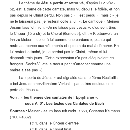
Le thème de
Jésus perdu et retrouvé,
d’après Luc 2/41-
52, est la trame de cette cantate, mais vu depuis le fidèle, et non
pas depuis le Christ perdu. Non pas : « il est perdu », mais : « je
ne le laisserai pas, je resterai collé à lui ». Le cantique « Meinen
Jesum lass ich nicht –Je ne laisse pas Jésus », d’où sont tirés
le Chœur (1ère str) et le Choral (6ème str), dit : « Klettenweis an
ihn zu kleben – coller à lui comme une bardane », plante qui
reste accrochée aux vêtements et qu’on a du mal à détacher. En
lui restant attaché, je ne perdrai pas le Christ, même si lui
disparaît trois jours. (Cette expression n’a pas d’équivalent en
français. Sachs-Villate la traduit par : s’attacher comme une
ombre à ses pas »)
La « perte de Jésus » est signalée dans le 2ème Récitatif :
« bei Jesu schmerzlichstem Verlust – par la très douloureuse
perte de Jésus ».
Voir : « les thèmes des cantates de l’Epiphanie »,
sous A. 01. Les textes des Cantates de Bach
Sources :
Meinen Jesum lass ich nicht 1658, Christian Keimann
( 1607-1662)
str 1, dans le Chœur d’entrée
str 6, dans le choral final