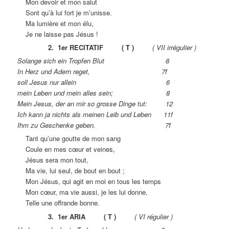
Mon devoir et mon salut
Sont qu’à lui fort je m’unisse.
Ma lumière et mon élu,
Je ne laisse pas Jésus !
2. 1er RECITATIF ( T )
( VII irrégulier )
Solange sich ein Tropfen Blut 8
In Herz und Adern reget, 7f
soll Jesus nur allein 6
mein Leben und mein alles sein; 8
Mein Jesus, der an mir so grosse Dinge tut: 12
Ich kann ja nichts als meinen Leib und Leben 11f
Ihm zu Geschenke geben. 7f
Tant qu’une goutte de mon sang
Coule en mes cœur et veines,
Jésus sera mon tout,
Ma vie, lui seul, de bout en bout ;
Mon Jésus, qui agit en moi en tous les temps
Mon cœur, ma vie aussi, je les lui donne,
Telle une offrande bonne.
3. 1er ARIA ( T )
( VI régulier )