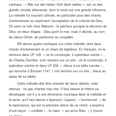
cantique : « Wer nur den lieben Gott lässt walten », est un des
grands chorals allemands, dont le texte eut une grande influence.
La mélodie fut souvent utilisée, en particulier pour des chants
d’enterrement ou exprimant l’acceptation de la volonté de Dieu.
On sent ce trait chez Masson : le pécheur accepte la décision de
Dieu, en deux étapes : Dieu punit le mal, mais il décide, au nom
de Jésus-Christ, de pardonner au coupable.
RA donne quatre cantiques sur cette mélodie, dont deux
chants d’enterrement et un chant de baptême. En français, on la
retrouve dans LP 129 » Je te contemple, ô splendeur sainte « ,
de Charles Dombre (voir révision sur ce site : Je te contemple, ô
splendeur sainte) et dans LP 206 » Jésus à sa table sacrée « ,
qui remonte à Bonsen 1747. ( voir révision sur ce site : Jésus au
repas de sa table)
Cette mélodie doit être chantée de façon allante, mais
retenue : ne pas chanter trop vite. Il faut laisser le thème se
développer, car il y a une dimension mystique dans la mélodie et
le texte, qu’il faut laisser s’épanouir. L’aspect » fonctionnel » de
la repentance, qui est la première raison de ce chant, s’exprime
d’une façon » cordiale « , le cœur » qui aime Dieu » y trouve
sa place.