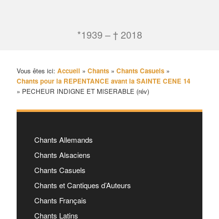
*1939 – † 2018
Vous êtes ici:
Accueil
»
Chants
»
Chants Casuels
»
Chants pour la REPENTANCE avant la SAINTE CENE 14
»
PECHEUR INDIGNE ET MISERABLE (rév)
Chants Allemands
Chants Alsaciens
Chants Casuels
Chants et Cantiques d’Auteurs
Chants Français
Chants Latins