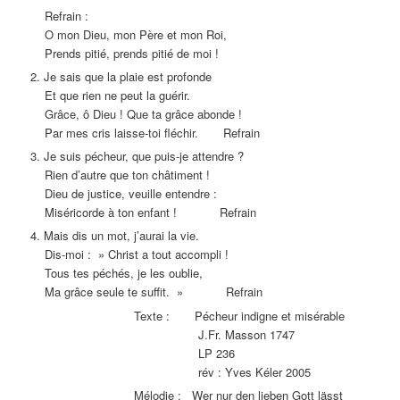
Refrain :
O mon Dieu, mon Père et mon Roi,
Prends pitié, prends pitié de moi !
2. Je sais que la plaie est profonde
Et que rien ne peut la guérir.
Grâce, ô Dieu ! Que ta grâce abonde !
Par mes cris laisse-toi fléchir. Refrain
3. Je suis pécheur, que puis-je attendre ?
Rien d’autre que ton châtiment !
Dieu de justice, veuille entendre :
Miséricorde à ton enfant ! Refrain
4. Mais dis un mot, j’aurai la vie.
Dis-moi : » Christ a tout accompli !
Tous tes péchés, je les oublie,
Ma grâce seule te suffit. » Refrain
Texte : Pécheur indigne et misérable
J.Fr. Masson 1747
LP 236
rév : Yves Kéler 2005
Mélodie : Wer nur den lieben Gott lässt