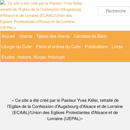
Aller
au
contenu
principal
Menu
Accueil
Chants
Tables des chants
Cantates de Bach
principal
Liturgie du Culte
Plans et ordres du Culte
Prédications
Livres
Etudes : histoire, liturgie, théologie
« Ce site a été créé par le Pasteur Yves Kéler, retraité de
l'Eglise de la Confession d'Augsbourg d'Alsace et de Lorraine
(ECAAL)/Union des Eglises Protestantes d'Alsace et de
Lorraine (UEPAL)»