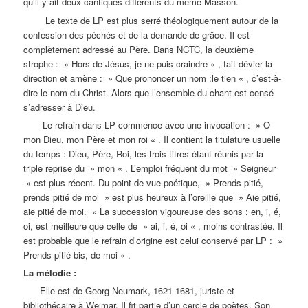
qu’il y ait deux cantiques différents du même Masson.
Le texte de LP est plus serré théologiquement autour de la
confession des péchés et de la demande de grâce. Il est
complètement adressé au Père. Dans NCTC, la deuxième
strophe : » Hors de Jésus, je ne puis craindre « , fait dévier la
direction et amène : » Que prononcer un nom :le tien « , c’est-à-
dire le nom du Christ. Alors que l’ensemble du chant est censé
s’adresser à Dieu.
Le refrain dans LP commence avec une invocation : » O
mon Dieu, mon Père et mon roi « . Il contient la titulature usuelle
du temps : Dieu, Père, Roi, les trois titres étant réunis par la
triple reprise du » mon « . L’emploi fréquent du mot » Seigneur
» est plus récent. Du point de vue poétique, » Prends pitié,
prends pitié de moi » est plus heureux à l’oreille que » Aie pitié,
aie pitié de moi. » La succession vigoureuse des sons : en, i, é,
oi, est meilleure que celle de » ai, i, é, oi « , moins contrastée. Il
est probable que le refrain d’origine est celui conservé par LP : »
Prends pitié bis, de moi « .
La mélodie :
Elle est de Georg Neumark, 1621-1681, juriste et
bibliothécaire à Weimar. Il fit partie d’un cercle de poètes. Son