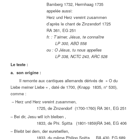
Bamberg 1732, Herrnhaag 1735
appelée aussi:
Herz und Herz vereint zusammen
d’après le chant de Zinzendorf 1725
RA 361, EG 251
fr. : T’aimer, Jésus, te connaître
LP 300, ABD 558
ou : O Jésus, tu nous appelles
LP 338, NCTC 243, ARC 528
Le texte :
a. son origine :
Il remonte aux cantiques allemands dérivés de » O du
Liebe meiner Liebe « , daté de 1700, (Knapp 1835, n° 530),
comme :
– Herz und Herz vereint zusammen,
1725, de Zinzendorf (1700-1760) RA 361, EG 251
– Bei dir, Jesu will ich bleiben ,
1833, de Phi. Spitta (1801-1859)RA 346, EG 406
– Bleibt bei dem, der euretwillen,
1833, du même Philipp Spitta RA 430, EG 689