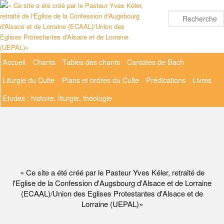
Aller
au
contenu
principal
Menu
Accueil
Chants
Tables des chants
Cantates de Bach
principal
Liturgie du Culte
Plans et ordres du Culte
Prédications
Livres
Etudes : histoire, liturgie, théologie
« Ce site a été créé par le Pasteur Yves Kéler, retraité de
l'Eglise de la Confession d'Augsbourg d'Alsace et de Lorraine
(ECAAL)/Union des Eglises Protestantes d'Alsace et de
Lorraine (UEPAL)»