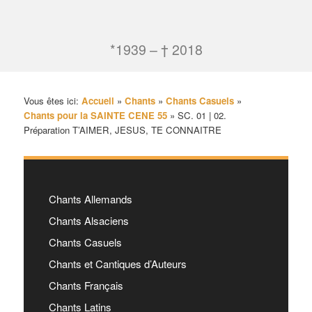
*1939 – † 2018
Vous êtes ici:
Accueil
»
Chants
»
Chants Casuels
»
Chants pour la SAINTE CENE 55
»
SC. 01 | 02.
Préparation T’AIMER, JESUS, TE CONNAITRE
Chants Allemands
Chants Alsaciens
Chants Casuels
Chants et Cantiques d’Auteurs
Chants Français
Chants Latins