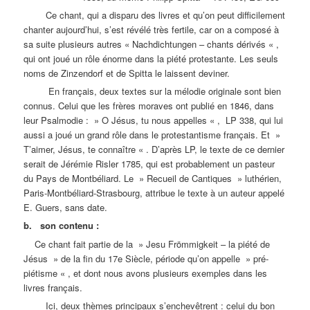
Ce chant, qui a disparu des livres et qu’on peut difficilement
chanter aujourd’hui, s’est révélé très fertile, car on a composé à
sa suite plusieurs autres « Nachdichtungen – chants dérivés « ,
qui ont joué un rôle énorme dans la piété protestante. Les seuls
noms de Zinzendorf et de Spitta le laissent deviner.
En français, deux textes sur la mélodie originale sont bien
connus. Celui que les frères moraves ont publié en 1846, dans
leur Psalmodie : » O Jésus, tu nous appelles « , LP 338, qui lui
aussi a joué un grand rôle dans le protestantisme français. Et »
T’aimer, Jésus, te connaître « . D’après LP, le texte de ce dernier
serait de Jérémie Risler 1785, qui est probablement un pasteur
du Pays de Montbéliard. Le » Recueil de Cantiques » luthérien,
Paris-Montbéliard-Strasbourg, attribue le texte à un auteur appelé
E. Guers, sans date.
b. son contenu :
Ce chant fait partie de la » Jesu Frömmigkeit – la piété de
Jésus » de la fin du 17e Siècle, période qu’on appelle » pré-
piétisme « , et dont nous avons plusieurs exemples dans les
livres français.
Ici, deux thèmes principaux s’enchevêtrent : celui du bon