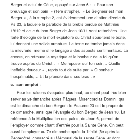
Berger et celui de Cène, appuyé sur Jean 6 : » Pour son
breuvage et son pain » (1ère strophe). » Le Seigneur est mon
Berger « , à la strophe 2, est évidemment une citation directe du
Ps 23, à laquelle la parabole de la brebis perdue de Matthieu
18/12 et celle du bon Berger de Jean 10/11 sont rattachées. Une
forte théologie de la mort expiatoire du Christ sous-tend le texte,
lui donnant une solide armature. Le texte ne tombe jamais dans
la mièvrerie, même si le langage a des aspects sentimentaux. Là
encore, on retrouve la mystique et le bonheur de la foi qu’on
trouve auprès du Christ : » Me reposer sur ton sein,…Quelle
ineffable douceur « , repris tout de suite par » O bonheur
inexprimable,… Et la prendre dans ses bras . »
c. son emploi :
Pour les raisons évoquées plus haut, ce chant peut très bien
servir au 2e dimanche après Pâques, Misericordias Domini, qui
est le dimanche du bon Berger : le Psaume 23 est le propre de
ce dimanche, ainsi que l’évangile du bon Berger, de Jean 10. La
référence à la Multiplication des pains, de Jean 6, permet de
l’employer comme chant d’entrée pour la Sainte Cène. On peut
aussi l’employer au 7e dimanche après la Trinité (8e après la
Pentecôte), consacré au Mémorial de la sainte Cène, et dont