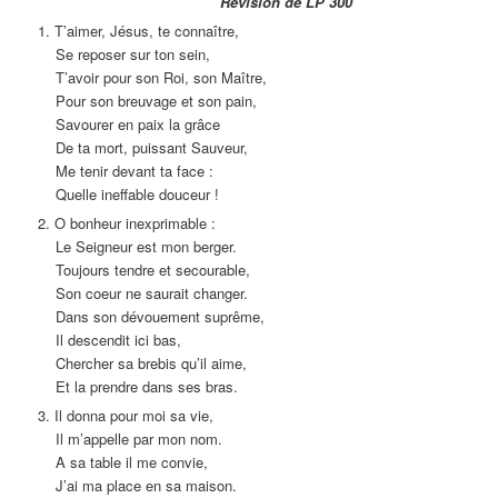
Révision de LP 300
1. T’aimer, Jésus, te connaître,
Se reposer sur ton sein,
T’avoir pour son Roi, son Maître,
Pour son breuvage et son pain,
Savourer en paix la grâce
De ta mort, puissant Sauveur,
Me tenir devant ta face :
Quelle ineffable douceur !
2. O bonheur inexprimable :
Le Seigneur est mon berger.
Toujours tendre et secourable,
Son coeur ne saurait changer.
Dans son dévouement suprême,
Il descendit ici bas,
Chercher sa brebis qu’il aime,
Et la prendre dans ses bras.
3. Il donna pour moi sa vie,
Il m’appelle par mon nom.
A sa table il me convie,
J’ai ma place en sa maison.