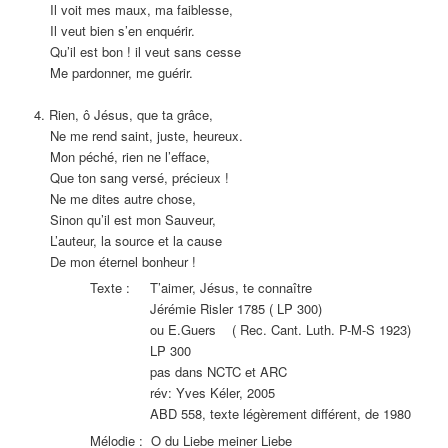
Il voit mes maux, ma faiblesse,
Il veut bien s’en enquérir.
Qu’il est bon ! il veut sans cesse
Me pardonner, me guérir.
4. Rien, ô Jésus, que ta grâce,
Ne me rend saint, juste, heureux.
Mon péché, rien ne l’efface,
Que ton sang versé, précieux !
Ne me dites autre chose,
Sinon qu’il est mon Sauveur,
L’auteur, la source et la cause
De mon éternel bonheur !
Texte : T’aimer, Jésus, te connaître
Jérémie Risler 1785 ( LP 300)
ou E.Guers ( Rec. Cant. Luth. P-M-S 1923)
LP 300
pas dans NCTC et ARC
rév: Yves Kéler, 2005
ABD 558, texte légèrement différent, de 1980
Mélodie : O du Liebe meiner Liebe