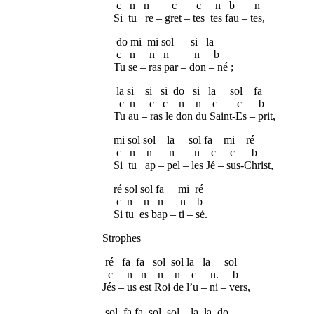
c n n c c n b n
Si tu re – gret – tes tes fau – tes,
do mi mi sol si la
c n n n n b
Tu se – ras par – don – né ;
la si si si do si la sol fa
c n c c n n c c b
Tu au – ras le don du Saint-Es – prit,
mi sol sol la sol fa mi ré
c n n n n c c b
Si tu ap – pel – les Jé – sus-Christ,
ré sol sol fa mi ré
c n n n n b
Si tu es bap – ti – sé.
Strophes
ré fa fa sol sol la la sol
c n n n n c n. b
Jés – us est Roi de l’u – ni – vers,
sol fa fa sol sol la la do