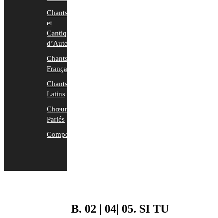
Chants
et
Cantiques
d’Auteurs
Chants
Français
Chants
Latins
Chœurs
Parlés
Compositions
B. 02 | 04| 05. SI TU