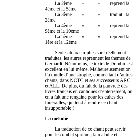
La 2ème « « reprend la
4ème et la 5ème
La 3ème « « traduit la
2ème
La 4ème « « reprend la
9ème et la 10ème
La 5ème « « reprend la
1ère et la 12ème
Seules deux strophes sont réellement
traduites, les autres reprennent les thèmes de
Gerhardt. Néanmoins, le texte de Dombre est
excellent en lui-même. Malheureusement on
l’a mutilé d’une strophe, comme tant d’autres
chants, dans NCTC et ses successeurs ARC
et ALL. De plus, du fait de la pauvreté des
livres français en cantiques d’enterrement, on
en a fait une rengaine pour les cultes des
funérailles, qui tend à rendre ce chant
insupportable !
La mélodie
La traduction de ce chant peut servir
pour le combat spirituel, la maladie et