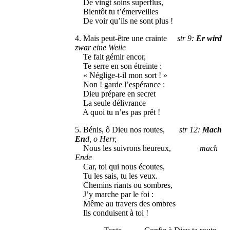
De vingt soins superflus,
Bientôt tu t’émerveilles
De voir qu’ils ne sont plus !
4. Mais peut-être une crainte
str 9:
Er wird
zwar eine Weile
Te fait gémir encor,
Te serre en son étreinte :
« Néglige-t-il mon sort ! »
Non ! garde l’espérance :
Dieu prépare en secret
La seule délivrance
A quoi tu n’es pas prêt !
5. Bénis, ô Dieu nos routes,
str 12:
Mach
En
d, o Herr,
Nous les suivrons heureux,
mach
Ende
Car, toi qui nous écoutes,
Tu les sais, tu les veux.
Chemins riants ou sombres,
J’y marche par le foi :
Même au travers des ombres
Ils conduisent à toi !