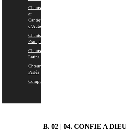
Chants
et
Cantiques
d’Auteurs
Chants
Français
Chants
Latins
Chœurs
Parlés
Compositions
B. 02 | 04. CONFIE A DIEU