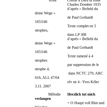
Texte Confie à Dieu ta route
Charles Dombre 1935
d’après « Befiehl du
deine Wege »
de Paul Gerhardt
1653/46
Texte complet en 5
strophes,
dans LP 308
d’après « Befiehl du
deine Wege »
de Paul Gerhardt
1653/46
Texte ramené à 4
strophes
par suppression de le
strophe 4,
dans NCTC 279, ARC
616, ALL 47/04
rév str 4 : Yves Kéler
3.11. 2007
Mélodie
Herzlich tut mich
verlangen
= O Haupt voll Blut und