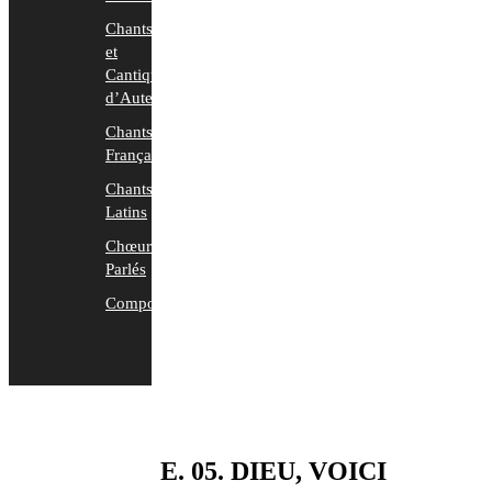
Chants
et
Cantiques
d’Auteurs
Chants
Français
Chants
Latins
Chœurs
Parlés
Compositions
E. 05. DIEU, VOICI