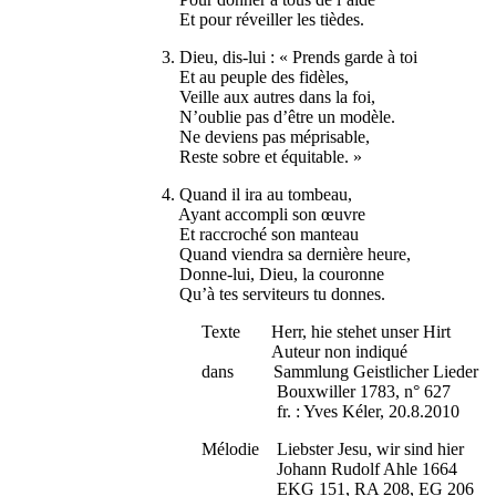
Et pour réveiller les tièdes.
3. Dieu, dis-lui : « Prends garde à toi
Et au peuple des fidèles,
Veille aux autres dans la foi,
N’oublie pas d’être un modèle.
Ne deviens pas méprisable,
Reste sobre et équitable. »
4. Quand il ira au tombeau,
Ayant accompli son œuvre
Et raccroché son manteau
Quand viendra sa dernière heure,
Donne-lui, Dieu, la couronne
Qu’à tes serviteurs tu donnes.
Texte Herr, hie stehet unser Hirt
Auteur non indiqué
dans Sammlung Geistlicher Lieder
Bouxwiller 1783, n° 627
fr. : Yves Kéler, 20.8.2010
Mélodie Liebster Jesu, wir sind hier
Johann Rudolf Ahle 1664
EKG 151, RA 208, EG 206