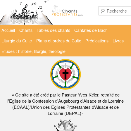
Aller
au
contenu
principal
Menu
Accueil
Chants
Tables des chants
Cantates de Bach
principal
Liturgie du Culte
Plans et ordres du Culte
Prédications
Livres
Etudes : histoire, liturgie, théologie
« Ce site a été créé par le Pasteur Yves Kéler, retraité de
l'Eglise de la Confession d'Augsbourg d'Alsace et de Lorraine
(ECAAL)/Union des Eglises Protestantes d'Alsace et de
Lorraine (UEPAL)»