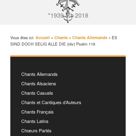
*1939 – † 2018
Vous êtes ici:
Accueil
»
Chants
»
Chants Allemands
»
ES
SIND DOCH SELIG ALLE DIE (rév) Psalm 119
Chants Allemands
Chants Alsaciens
Chants Casuels
Chants et Cantiques d’Auteurs
Chants Français
Chants Latins
Chœurs Parlés