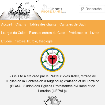
Aller
au
contenu
principal
Menu
Accueil
Chants
Tables des chants
Cantates de Bach
principal
Liturgie du Culte
Plans et ordres du Culte
Prédications
Livres
Etudes : histoire, liturgie, théologie
« Ce site a été créé par le Pasteur Yves Kéler, retraité de
l'Eglise de la Confession d'Augsbourg d'Alsace et de Lorraine
(ECAAL)/Union des Eglises Protestantes d'Alsace et de
Lorraine (UEPAL)»