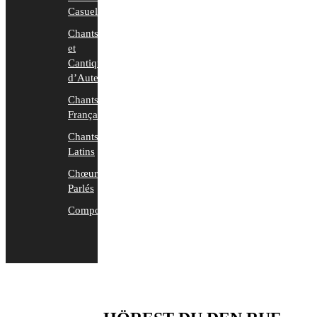
Casuels
Chants
et
Cantiques
d’Auteurs
Chants
Français
Chants
Latins
Chœurs
Parlés
Compositions