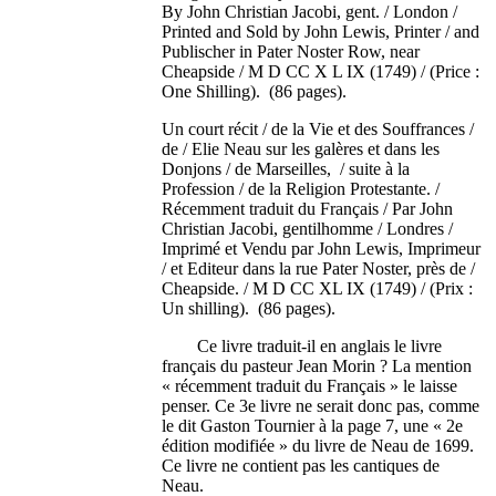
By John Christian Jacobi, gent. / London /
Printed and Sold by John Lewis, Printer / and
Publischer in Pater Noster Row, near
Cheapside / M D CC X L IX (1749) / (Price :
One Shilling). (86 pages).
Un court récit / de la Vie et des Souffrances /
de / Elie Neau sur les galères et dans les
Donjons / de Marseilles, / suite à la
Profession / de la Religion Protestante. /
Récemment traduit du Français / Par John
Christian Jacobi, gentilhomme / Londres /
Imprimé et Vendu par John Lewis, Imprimeur
/ et Editeur dans la rue Pater Noster, près de /
Cheapside. / M D CC XL IX (1749) / (Prix :
Un shilling). (86 pages).
Ce livre traduit-il en anglais le livre
français du pasteur Jean Morin ? La mention
« récemment traduit du Français » le laisse
penser. Ce 3e livre ne serait donc pas, comme
le dit Gaston Tournier à la page 7, une « 2e
édition modifiée » du livre de Neau de 1699.
Ce livre ne contient pas les cantiques de
Neau.