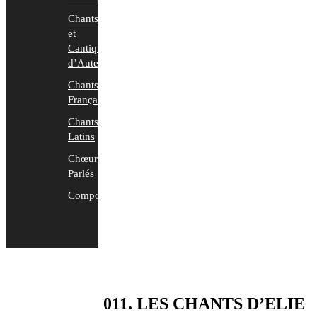
Chants
et
Cantiques
d’Auteurs
Chants
Français
Chants
Latins
Chœurs
Parlés
Compositions
011. LES CHANTS D’ELIE