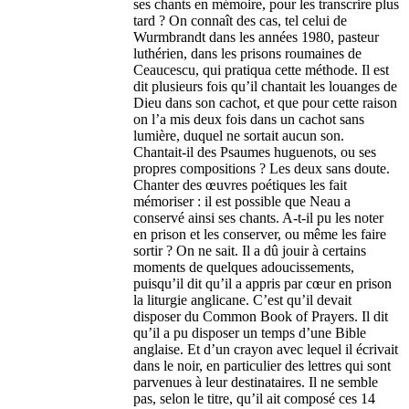
ses chants en mémoire, pour les transcrire plus
tard ? On connaît des cas, tel celui de
Wurmbrandt dans les années 1980, pasteur
luthérien, dans les prisons roumaines de
Ceaucescu, qui pratiqua cette méthode. Il est
dit plusieurs fois qu’il chantait les louanges de
Dieu dans son cachot, et que pour cette raison
on l’a mis deux fois dans un cachot sans
lumière, duquel ne sortait aucun son.
Chantait-il des Psaumes huguenots, ou ses
propres compositions ? Les deux sans doute.
Chanter des œuvres poétiques les fait
mémoriser : il est possible que Neau a
conservé ainsi ses chants. A-t-il pu les noter
en prison et les conserver, ou même les faire
sortir ? On ne sait. Il a dû jouir à certains
moments de quelques adoucissements,
puisqu’il dit qu’il a appris par cœur en prison
la liturgie anglicane. C’est qu’il devait
disposer du Common Book of Prayers. Il dit
qu’il a pu disposer un temps d’une Bible
anglaise. Et d’un crayon avec lequel il écrivait
dans le noir, en particulier des lettres qui sont
parvenues à leur destinataires. Il ne semble
pas, selon le titre, qu’il ait composé ces 14