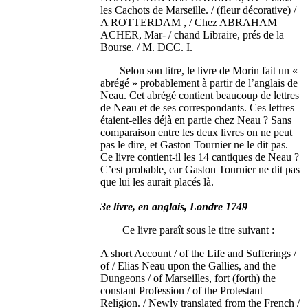
les Cachots de Marseille. / (fleur décorative) /
A ROTTERDAM , / Chez ABRAHAM
ACHER, Mar- / chand Libraire, prés de la
Bourse. / M. DCC. I.
Selon son titre, le livre de Morin fait un «
abrégé » probablement à partir de l’anglais de
Neau. Cet abrégé contient beaucoup de lettres
de Neau et de ses correspondants. Ces lettres
étaient-elles déjà en partie chez Neau ? Sans
comparaison entre les deux livres on ne peut
pas le dire, et Gaston Tournier ne le dit pas.
Ce livre contient-il les 14 cantiques de Neau ?
C’est probable, car Gaston Tournier ne dit pas
que lui les aurait placés là.
3e livre, en anglais, Londre 1749
Ce livre paraît sous le titre suivant :
A short Account / of the Life and Sufferings /
of / Elias Neau upon the Gallies, and the
Dungeons / of Marseilles, fort (forth) the
constant Profession / of the Protestant
Religion. / Newly translated from the French /