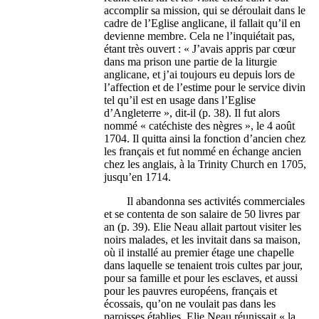
accomplir sa mission, qui se déroulait dans le
cadre de l’Eglise anglicane, il fallait qu’il en
devienne membre. Cela ne l’inquiétait pas,
étant très ouvert : « J’avais appris par cœur
dans ma prison une partie de la liturgie
anglicane, et j’ai toujours eu depuis lors de
l’affection et de l’estime pour le service divin
tel qu’il est en usage dans l’Eglise
d’Angleterre », dit-il (p. 38). Il fut alors
nommé « catéchiste des nègres », le 4 août
1704. Il quitta ainsi la fonction d’ancien chez
les français et fut nommé en échange ancien
chez les anglais, à la Trinity Church en 1705,
jusqu’en 1714.
Il abandonna ses activités commerciales
et se contenta de son salaire de 50 livres par
an (p. 39). Elie Neau allait partout visiter les
noirs malades, et les invitait dans sa maison,
où il installé au premier étage une chapelle
dans laquelle se tenaient trois cultes par jour,
pour sa famille et pour les esclaves, et aussi
pour les pauvres européens, français et
écossais, qu’on ne voulait pas dans les
paroisses établies. Elie Neau réunissait « la