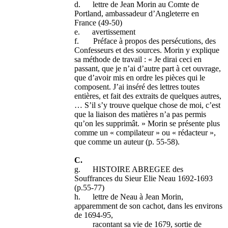
d. lettre de Jean Morin au Comte de
Portland, ambassadeur d’Angleterre en
France (49-50)
e. avertissement
f. Préface à propos des persécutions, des
Confesseurs et des sources. Morin y explique
sa méthode de travail : « Je dirai ceci en
passant, que je n’ai d’autre part à cet ouvrage,
que d’avoir mis en ordre les pièces qui le
composent. J’ai inséré des lettres toutes
entières, et fait des extraits de quelques autres,
… S’il s’y trouve quelque chose de moi, c’est
que la liaison des matières n’a pas permis
qu’on les supprimât. » Morin se présente plus
comme un « compilateur » ou « rédacteur »,
que comme un auteur (p. 55-58).
C.
g. HISTOIRE ABREGEE des
Souffrances du Sieur Elie Neau 1692-1693
(p.55-77)
h. lettre de Neau à Jean Morin,
apparemment de son cachot, dans les environs
de 1694-95,
racontant sa vie de 1679, sortie de