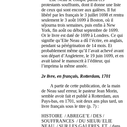
protestants souffrants, dont il donne une liste
de ceux qui sont encore aux galères. Il fut
libéré par les français le 3 juillet 1698 et rentra
seulement le 3 août 1699 à Boston, où il
séjourna trois semaines, puis enfin à New
York, fin août ou début septembre de 1699.
Or le livre est daté de 1699 à Londres. Ce qui
signifie qu’Elie Neau a dû l’écrire, en anglais,
pendant sa pérégrination de 14 mois. Et
probablement même qu’il l’avait achevé avant
son départ d’Angleterre, le 19 juin 1699, et en
avait laissé le manuscrit à l’éditeur, qui
l’imprima la même année.
2e livre, en français, Rotterdam, 1701
A partir de cette publication, de la main
de Neau sauf erreur, le pasteur Jean Morin,
semble avoir fait et publié à Rotterdam, aux
Pays-bas, en 1701, soit deux ans plus tard, un
livre français sous le titre (p. 7) :
HISTOIRE / ABREGE’E / DES /
SOUFFRANCES / DU SIEUR/ ELIE
NEAU, / SUR LES GALERES, ET / dans