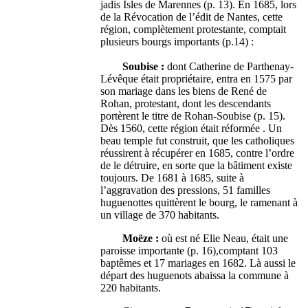
jadis Isles de Marennes (p. 13). En 1685, lors
de la Révocation de l’édit de Nantes, cette
région, complètement protestante, comptait
plusieurs bourgs importants (p.14) :
Soubise :
dont Catherine de Parthenay-
Lévêque était propriétaire, entra en 1575 par
son mariage dans les biens de René de
Rohan, protestant, dont les descendants
portèrent le titre de Rohan-Soubise (p. 15).
Dès 1560, cette région était réformée . Un
beau temple fut construit, que les catholiques
réussirent à récupérer en 1685, contre l’ordre
de le détruire, en sorte que la bâtiment existe
toujours. De 1681 à 1685, suite à
l’aggravation des pressions, 51 familles
huguenottes quittèrent le bourg, le ramenant à
un village de 370 habitants.
Moëze :
où est né Elie Neau, était une
paroisse importante (p. 16),comptant 103
baptêmes et 17 mariages en 1682. Là aussi le
départ des huguenots abaissa la commune à
220 habitants.