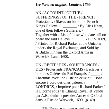
1er livre, en anglais, Londres 1699
AN / ACCOUNT / OF THE /
SUFFERINGS / OF THE / FRENCH
Protestants, / Slaves on board the French
Kings Galleys. / _______ / By Elias Neau,
one of their fellows Sufferers. / _____ /
Together with a List of those who / are still on
board the said Galleys. / ______ / LONDON,
/ Printed for Richard Parker at the Unicorn
under / the Royal Exchange, and Sold by
A.Baldwin / near the Oxford Arms in
Warwick-Lane, 1699.
UN / RECIT / DES / SOUFFRANCES /
DES / Protestants FRANÇAIS / Esclaves à
bord des Galères du Roi Français. / _____ /
Ensemble avec une Liste de ceux qui / sont
encore à bord des dites galères. / _____ /
LONDRES, / Imprimé pour Richard Parker à
la Licorne sous / le Change Royal, et Vendu
par A.Baldwin / près des Armes d’Oxford
dans la Rue de Warwick, 1699. (p. 49)
Elie Neau se compte parmi ces