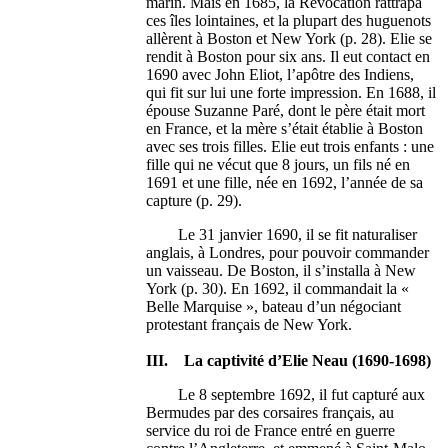
marin. Mais en 1685, la Révocation rattrapa
ces îles lointaines, et la plupart des huguenots
allèrent à Boston et New York (p. 28). Elie se
rendit à Boston pour six ans. Il eut contact en
1690 avec John Eliot, l’apôtre des Indiens,
qui fit sur lui une forte impression. En 1688, il
épouse Suzanne Paré, dont le père était mort
en France, et la mère s’était établie à Boston
avec ses trois filles. Elie eut trois enfants : une
fille qui ne vécut que 8 jours, un fils né en
1691 et une fille, née en 1692, l’année de sa
capture (p. 29).
Le 31 janvier 1690, il se fit naturaliser
anglais, à Londres, pour pouvoir commander
un vaisseau. De Boston, il s’installa à New
York (p. 30). En 1692, il commandait la «
Belle Marquise », bateau d’un négociant
protestant français de New York.
III. La captivité d’Elie Neau (1690-1698)
Le 8 septembre 1692, il fut capturé aux
Bermudes par des corsaires français, au
service du roi de France entré en guerre