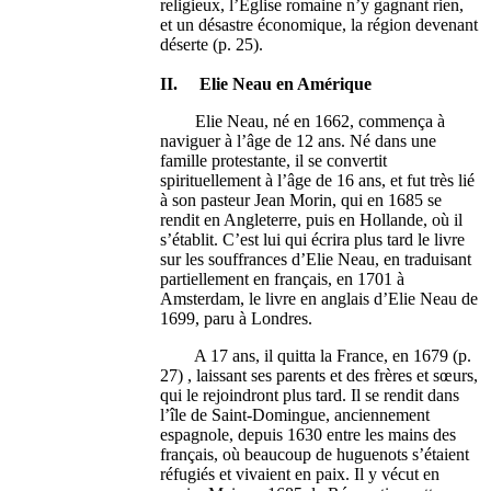
religieux, l’Eglise romaine n’y gagnant rien,
et un désastre économique, la région devenant
déserte (p. 25).
II. Elie Neau en Amérique
Elie Neau, né en 1662, commença à
naviguer à l’âge de 12 ans. Né dans une
famille protestante, il se convertit
spirituellement à l’âge de 16 ans, et fut très lié
à son pasteur Jean Morin, qui en 1685 se
rendit en Angleterre, puis en Hollande, où il
s’établit. C’est lui qui écrira plus tard le livre
sur les souffrances d’Elie Neau, en traduisant
partiellement en français, en 1701 à
Amsterdam, le livre en anglais d’Elie Neau de
1699, paru à Londres.
A 17 ans, il quitta la France, en 1679 (p.
27) , laissant ses parents et des frères et sœurs,
qui le rejoindront plus tard. Il se rendit dans
l’île de Saint-Domingue, anciennement
espagnole, depuis 1630 entre les mains des
français, où beaucoup de huguenots s’étaient
réfugiés et vivaient en paix. Il y vécut en