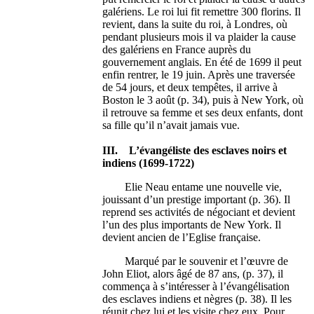
galériens. Le roi lui fit remettre 300 florins. Il
revient, dans la suite du roi, à Londres, où
pendant plusieurs mois il va plaider la cause
des galériens en France auprès du
gouvernement anglais. En été de 1699 il peut
enfin rentrer, le 19 juin. Après une traversée
de 54 jours, et deux tempêtes, il arrive à
Boston le 3 août (p. 34), puis à New York, où
il retrouve sa femme et ses deux enfants, dont
sa fille qu’il n’avait jamais vue.
III. L’évangéliste des esclaves noirs et
indiens (1699-1722)
Elie Neau entame une nouvelle vie,
jouissant d’un prestige important (p. 36). Il
reprend ses activités de négociant et devient
l’un des plus importants de New York. Il
devient ancien de l’Eglise française.
Marqué par le souvenir et l’œuvre de
John Eliot, alors âgé de 87 ans, (p. 37), il
commença à s’intéresser à l’évangélisation
des esclaves indiens et nègres (p. 38). Il les
réunit chez lui et les visite chez eux. Pour