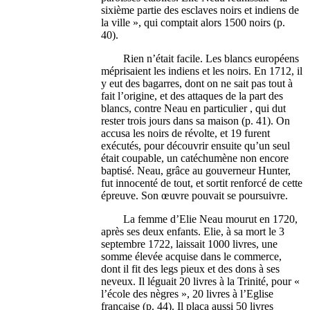
sixième partie des esclaves noirs et indiens de
la ville », qui comptait alors 1500 noirs (p.
40).
Rien n’était facile. Les blancs européens
méprisaient les indiens et les noirs. En 1712, il
y eut des bagarres, dont on ne sait pas tout à
fait l’origine, et des attaques de la part des
blancs, contre Neau en particulier , qui dut
rester trois jours dans sa maison (p. 41). On
accusa les noirs de révolte, et 19 furent
exécutés, pour découvrir ensuite qu’un seul
était coupable, un catéchumène non encore
baptisé. Neau, grâce au gouverneur Hunter,
fut innocenté de tout, et sortit renforcé de cette
épreuve. Son œuvre pouvait se poursuivre.
La femme d’Elie Neau mourut en 1720,
après ses deux enfants. Elie, à sa mort le 3
septembre 1722, laissait 1000 livres, une
somme élevée acquise dans le commerce,
dont il fit des legs pieux et des dons à ses
neveux. Il léguait 20 livres à la Trinité, pour «
l’école des nègres », 20 livres à l’Eglise
française (p. 44). Il plaça aussi 50 livres