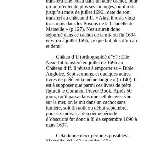
transféra Elie Neau dans un autre cachot, pour
qu’on n’entende plus ses louanges, où il resta
jusqu’au mois de juillet 1696., date de son
transfert au château d’If. « Ainsi il resta vingt
trois mois dans les Prisons de la Citadelle de
Marseille » (p.127). Neau aurait donc
séjourné dans ce cachot de la mi- ou fin 1694
environ à juillet 1696, ce que fait plus d’un an
et demi.
Châteu d’If (orthographié d’Y) : Elie
Neau fut transféré en juillet de 1696 au
Château d’If. Il réussit à emporter sa « Bible
Angloise, Sept sermons, et quelques autres
livres de piété en la même langue » (p.140). Il
est à supposer que parmi ces livres de piété
figurait le Common Prayer Book. Après 50
jours, qu’il passa dans une cellule avec vue
sur la mer, on le mit dans un cachot sans
lumière, soit fin août ou début septembre,
pour six mois. La deuxième période
d’obscurité fut donc à If, de septembre 1696 à
mars 1697.
Cela donne deux périodes possibles :