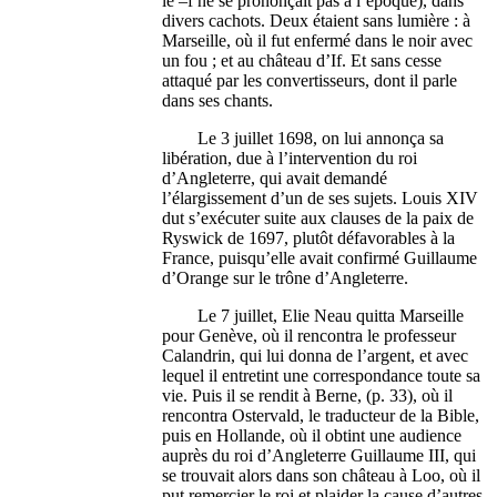
le –f ne se prononçait pas à l’époque), dans
divers cachots. Deux étaient sans lumière : à
Marseille, où il fut enfermé dans le noir avec
un fou ; et au château d’If. Et sans cesse
attaqué par les convertisseurs, dont il parle
dans ses chants.
Le 3 juillet 1698, on lui annonça sa
libération, due à l’intervention du roi
d’Angleterre, qui avait demandé
l’élargissement d’un de ses sujets. Louis XIV
dut s’exécuter suite aux clauses de la paix de
Ryswick de 1697, plutôt défavorables à la
France, puisqu’elle avait confirmé Guillaume
d’Orange sur le trône d’Angleterre.
Le 7 juillet, Elie Neau quitta Marseille
pour Genève, où il rencontra le professeur
Calandrin, qui lui donna de l’argent, et avec
lequel il entretint une correspondance toute sa
vie. Puis il se rendit à Berne, (p. 33), où il
rencontra Ostervald, le traducteur de la Bible,
puis en Hollande, où il obtint une audience
auprès du roi d’Angleterre Guillaume III, qui
se trouvait alors dans son château à Loo, où il
put remercier le roi et plaider la cause d’autres