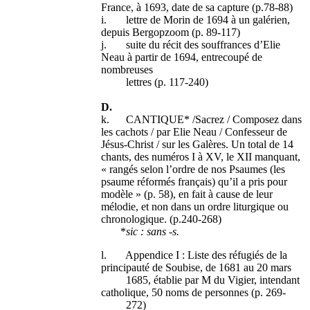
France, à 1693, date de sa capture (p.78-88)
i. lettre de Morin de 1694 à un galérien,
depuis Bergopzoom (p. 89-117)
j. suite du récit des souffrances d’Elie
Neau à partir de 1694, entrecoupé de
nombreuses
lettres (p. 117-240)
D.
k. CANTIQUE* /Sacrez / Composez dans
les cachots / par Elie Neau / Confesseur de
Jésus-Christ / sur les Galères. Un total de 14
chants, des numéros I à XV, le XII manquant,
« rangés selon l’ordre de nos Psaumes (les
psaume réformés français) qu’il a pris pour
modèle » (p. 58), en fait à cause de leur
mélodie, et non dans un ordre liturgique ou
chronologique. (p.240-268)
*
sic :
sans -s.
l. Appendice I : Liste des réfugiés de la
principauté de Soubise, de 1681 au 20 mars
1685, établie par M du Vigier, intendant
catholique, 50 noms de personnes (p. 269-
272)