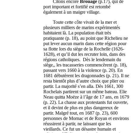
Citons encore
Brouage
(p.17), qui de
port important et fortifié est retombé
également à un maigre village.
Toute cette côte vivait de la mer et
plusieurs milliers de marins expérimentés
habitaient là. La population était très
pratiquante (p. 18), au point que Richelieu ne
put lever aucun marin dans cette région pour
sa flotte lors du siège de la Rochelle (1626-
1628), et qu’il dut les recruter loin, dans des
régions catholiques. Dès le lendemain du
siège,, les tracasseries commencèrent (p. 18),
passant vers 1660 à la violence (p. 20). En
1681 débutèrent les dragonnades (p. 21). Il ne
resta bientôt plus d’autre choix que plier ou
partir. La majorité s’en alla. Dès 1661, 300
Rochelais partirent sur un même bateau. Elie
Neau quitta Moëze à l’âge de 17 ans, en 1679
(p. 22). La chasse aux protestants fut ouverte,
et il devint de plus en plus dangereux de
partir. Malgré tout, en 1687 (p. 23), 600
personnes de Mornac et de Royan et environs
réussirent à partir, ne laissant que les
vieillards. Ce fut un désastre humain et