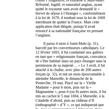
contre l’Angleterre, et emmené à Saint-Malo.
Réformé, fugitif, et naturalisé anglais, ayant
quitté le royaume sans avoir demandé le «
brevet de séjour à l’étranger », conformément
à la loi de 1670, il tombait sous la loi de 1669
interdisant de quitter la France. Mais cette
application était illégale, puisqu’il avait
renoncé à sa nationalité française en prenant
l’anglaise.
Il passa 4 mois à Saint-Malo (p. 31),
harcelé par les convertisseurs catholiques. Le
12 février 1693, il fut condamné aux galères
en tant que « religionnaire français, convaincu
de s’être habitué dans un pays étranger sans la
permission de sa majesté… » Le 3 avril, il fut
attaché à la chaîne, avec plus de 200 autres
forçats (p. 32), et mit un mois épouvantable à
atteindre Marseille, le dimanche de la
Pentecôte, 19 mai. Placé sur la « Vieille
Madame » pour 6 mois, puis sur la «
Magnanime », pour 6 (ou 8) autres mois, il fut
mis au cachot le 5 mai 1694, à Marseille, à la
Citadelle d’abord, puis au château d’If
(orthographié « d’Y », ce qui indiquerait que