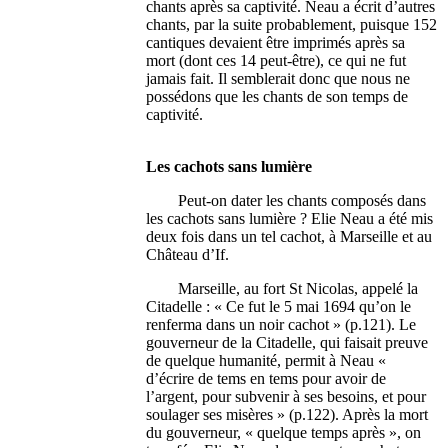
chants après sa captivité. Neau a écrit d’autres
chants, par la suite probablement, puisque 152
cantiques devaient être imprimés après sa
mort (dont ces 14 peut-être), ce qui ne fut
jamais fait. Il semblerait donc que nous ne
possédons que les chants de son temps de
captivité.
Les cachots sans lumière
Peut-on dater les chants composés dans
les cachots sans lumière ? Elie Neau a été mis
deux fois dans un tel cachot, à Marseille et au
Château d’If.
Marseille, au fort St Nicolas, appelé la
Citadelle : « Ce fut le 5 mai 1694 qu’on le
renferma dans un noir cachot » (p.121). Le
gouverneur de la Citadelle, qui faisait preuve
de quelque humanité, permit à Neau «
d’écrire de tems en tems pour avoir de
l’argent, pour subvenir à ses besoins, et pour
soulager ses misères » (p.122). Après la mort
du gouverneur, « quelque temps après », on