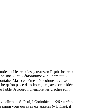
itudes: « Heureux les pauvres en Esprit, heureux
bionisme », ou « ébionitisme », du nom juif «
olontaire. Mais ce thème théologique traverse
che qu’on place dans les églises, avec cette idée
du faible. Aujourd’hui encore, les crèches sont
extuellement St Paul, I Corinthiens 1/26 : «
nicht
e parmi vous qui avez été appelés (= Eglise), il