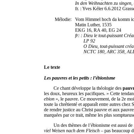
In den Weihnachten zu singen,
fr. : Yves Kéler 6.6.2012 Gras
Mélodie: Vom Himmel hoch da komm ich
Matin Luther, 1535
EKG 16, RA 40, EG 24
fr: : Dieu le tout-puissant Créa
LP 92
O Dieu, tout-puissant créat
NCTC 180, ARC 358, ALL 3
Le texte
Les pauvres et les petits : l’ébionisme
Ce chant développe la théologie des
pauvr
les doux, heureux les pacifiques. » Cette tendan
ebion
», le pauvre. Ce mouvement, de la 2e moiti
toute la chrétienté et apparaît entre autres chez
de rendre justice au Christ pauvre et aux pauvre
marquées par ce trait, même les plus somptueus
Un des thèmes de l’ébionisme est aussi de r
viel Weisen nach dem Fleisch
– pas beaucoup de 