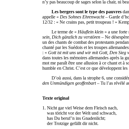
n’y pas beaucoup de sages selon la chair, ni be
Les bergers sont le type des pauvres
dans
appelle «
Des Sohnes Ehrenwacht
– Garde d’hon
12/32 : « Ne crains pas, petit troupeau ! » Kempf
Le terme de «
Häuflein klein
» a une forte
sein, Dich gänzlich zu verstören
– Ne désespère 
un des chants de combat des protestants pendan
chanté par les Suédois et les troupes allemandes 
: «
Gott ist mit uns und wir mit Gott, Den Sieg 
dans toutes les mémoires allemandes après la gu
mot me paraît être une allusion à ce chant et à 
humble en Christ. C’est ce que développent les 
D’où aussi, dans la strophe 6, une considérati
den Unmündigen geoffenbart
– Tu l’as révélé a
Texte original
1. Nicht gar viel Weise dem Fleisch nach,
was töricht vor der Welt und schwach,
has Du beruf’n ins Gnadenlicht;
der Trotzige gefällt dir nicht.