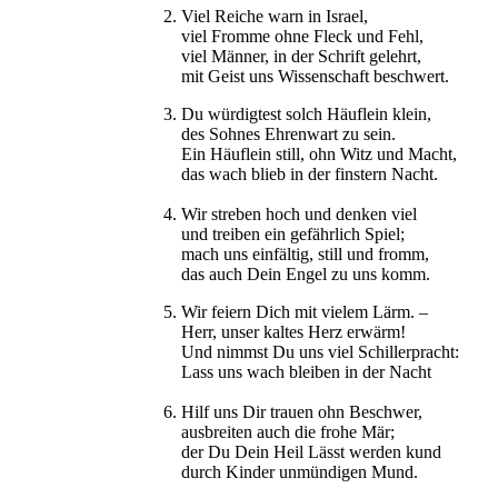
2. Viel Reiche warn in Israel,
viel Fromme ohne Fleck und Fehl,
viel Männer, in der Schrift gelehrt,
mit Geist uns Wissenschaft beschwert.
3. Du würdigtest solch Häuflein klein,
des Sohnes Ehrenwart zu sein.
Ein Häuflein still, ohn Witz und Macht,
das wach blieb in der finstern Nacht.
4. Wir streben hoch und denken viel
und treiben ein gefährlich Spiel;
mach uns einfältig, still und fromm,
das auch Dein Engel zu uns komm.
5. Wir feiern Dich mit vielem Lärm. –
Herr, unser kaltes Herz erwärm!
Und nimmst Du uns viel Schillerpracht:
Lass uns wach bleiben in der Nacht
6. Hilf uns Dir trauen ohn Beschwer,
ausbreiten auch die frohe Mär;
der Du Dein Heil Lässt werden kund
durch Kinder unmündigen Mund.