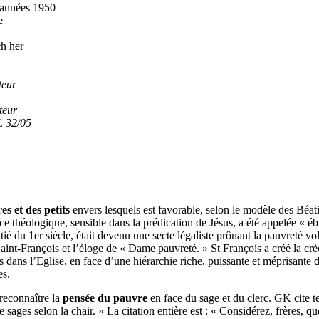
années 1950
se
 her
teur
eur
2/05
es et des petits
envers lesquels est favorable, selon le modèle des Béat
ce théologique, sensible dans la prédication de Jésus, a été appelée « é
é du 1er siècle, était devenu une secte légaliste prônant la pauvreté v
 Saint-François et l’éloge de « Dame pauvreté. » St François a créé la crè
s dans l’Eglise, en face d’une hiérarchie riche, puissante et méprisante 
es.
econnaître la
pensée du pauvre
en face du sage et du clerc. GK cite t
sages selon la chair. » La citation entière est : « Considérez, frères, qu