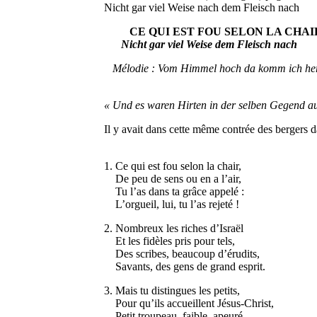
Nicht gar viel Weise nach dem Fleisch nach
CE QUI EST FOU SELON LA CHAI
Nicht gar viel Weise dem Fleisch nach
Mélodie : Vom Himmel hoch da komm ich he
« Und es waren Hirten in der selben Gegend au
Il y avait dans cette même contrée des bergers d
1. Ce qui est fou selon la chair,
De peu de sens ou en a l’air,
Tu l’as dans ta grâce appelé :
L’orgueil, lui, tu l’as rejeté !
2. Nombreux les riches d’Israël
Et les fidèles pris pour tels,
Des scribes, beaucoup d’érudits,
Savants, des gens de grand esprit.
3. Mais tu distingues les petits,
Pour qu’ils accueillent Jésus-Christ,
Petit troupeau, faible, apeuré,