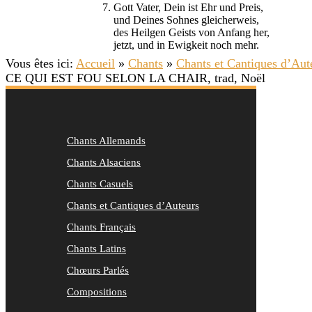
7. Gott Vater, Dein ist Ehr und Preis,
und Deines Sohnes gleicherweis,
des Heilgen Geists von Anfang her,
jetzt, und in Ewigkeit noch mehr.
Vous êtes ici:
Accueil
»
Chants
»
Chants et Cantiques d’Aut
CE QUI EST FOU SELON LA CHAIR, trad, Noël
Chants Allemands
Chants Alsaciens
Chants Casuels
Chants et Cantiques d’Auteurs
Chants Français
Chants Latins
Chœurs Parlés
Compositions