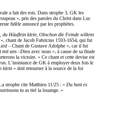
vale a fait des rois. Dans strophe 3, GK les
troupeau », pris des paroles du Christ dans Luc
 reste fidèle annoncé par les prophètes.
, du Häuflein klein, Obschon die Feinde willens
t », chant de Jacob Fabricius 1593-1654, qui fut
Lied
– Chant de Gustave Adolphe », car il fut
t mit uns
–Dieu avec nous », à cause de sa finale
rons la victoire. » Ce chant et cette devise est
uron. L’insistance de GK à employer deux fois le
n klein
» doit retourner à la source de la foi
La strophe cite Matthieu 11/25 : «
Du hast es
rrissons tu as tiré la louange. »