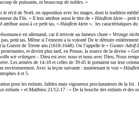
aucoup de puissants, ni beaucoup de nobles. »
 le récit de Noël, en opposition avec les mages, dont la tradition médié
neur du Fils. » Il leur attribue aussi le titre de «
Häuflein klein
– petit 
 attribue aussi à ce petit tas, «
Häuflein klein
», les caractéristiques du
 résonnance en allemand, car il renvoie au fameux chant «
Verzage nicht
pas, petit tas, Même si l’ennemi a la volonté De te détruire entièremen
t la Guerre de Trente ans (1618-1648). On l’appelle le «
Gustav Adolf-
protestantes, et devint plus tard, en Prusse, la source de la devise «
Got
wolln wir erlangen
– Dieu est avec nous et nous avec Dieu, Nous remporte
erre. Les armées de 14-18 et celles de 39-45 le portaient sur leur ceint
son environnement. Avec la leçon suivante : maintenant le vrai «
Häuflei
strophes 4 et 5.
on pour les enfants, faibles mais vigoureux proclamateurs de la foi . 
ux enfants » et Matthieu 21/12-17 : « De la bouche des enfants et des nou