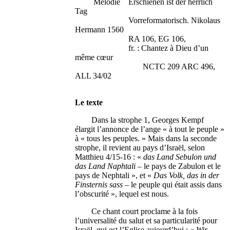
Mélodie Erschienen ist der herrlich
Tag
Vorreformatorisch. Nikolaus
Hermann 1560
RA 106, EG 106,
fr. : Chantez à Dieu d’un
même cœur
NCTC 209 ARC 496,
ALL 34/02
Le texte
Dans la strophe 1, Georges Kempf
élargit l’annonce de l’ange « à tout le peuple »
à « tous les peuples. » Mais dans la seconde
strophe, il revient au pays d’Israël, selon
Matthieu 4/15-16 : «
das Land Sebulon und
das Land Naphtali
– le pays de Zabulon et le
pays de Nephtali », et «
Das Volk, das in der
Finsternis sass
– le peuple qui était assis dans
l’obscurité », lequel est nous.
Ce chant court proclame à la fois
l’universalité du salut et sa particularité pour
Israël, qui est l’Eglise aujourd’hui : «
Wir
–