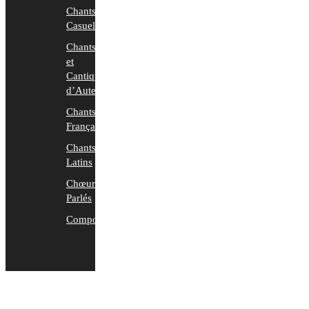
Chants
Casuels
Chants
et
Cantiques
d’Auteurs
Chants
Français
Chants
Latins
Chœurs
Parlés
Compositions