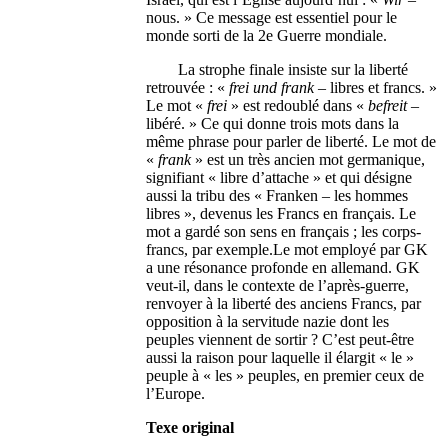
nous. » Ce message est essentiel pour le
monde sorti de la 2e Guerre mondiale.
La strophe finale insiste sur la liberté
retrouvée : «
frei und frank
– libres et francs. »
Le mot «
frei
» est redoublé dans «
befreit
–
libéré. » Ce qui donne trois mots dans la
même phrase pour parler de liberté. Le mot de
«
frank
» est un très ancien mot germanique,
signifiant « libre d’attache » et qui désigne
aussi la tribu des « Franken – les hommes
libres », devenus les Francs en français. Le
mot a gardé son sens en français ; les corps-
francs, par exemple.Le mot employé par GK
a une résonance profonde en allemand. GK
veut-il, dans le contexte de l’après-guerre,
renvoyer à la liberté des anciens Francs, par
opposition à la servitude nazie dont les
peuples viennent de sortir ? C’est peut-être
aussi la raison pour laquelle il élargit « le »
peuple à « les » peuples, en premier ceux de
l’Europe.
Texe original