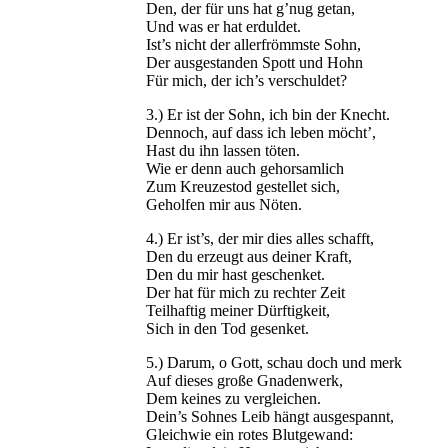
Den, der für uns hat g’nug getan,
Und was er hat erduldet.
Ist’s nicht der allerfrömmste Sohn,
Der ausgestanden Spott und Hohn
Für mich, der ich’s verschuldet?
3.) Er ist der Sohn, ich bin der Knecht.
Dennoch, auf dass ich leben möcht’,
Hast du ihn lassen töten.
Wie er denn auch gehorsamlich
Zum Kreuzestod gestellet sich,
Geholfen mir aus Nöten.
4.) Er ist’s, der mir dies alles schafft,
Den du erzeugt aus deiner Kraft,
Den du mir hast geschenket.
Der hat für mich zu rechter Zeit
Teilhaftig meiner Dürftigkeit,
Sich in den Tod gesenket.
5.) Darum, o Gott, schau doch und merk
Auf dieses große Gnadenwerk,
Dem keines zu vergleichen.
Dein’s Sohnes Leib hängt ausgespannt,
Gleichwie ein rotes Blutgewand: