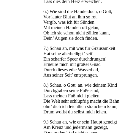
Lass dies dein Herz erweichen.
6.) Wie sind die Hände doch, o Gott,
Vor lauter Blut an ihm so rot.
Vergib, was ich für Sünden
Mit meinen Händen oft getan,
Ob ich sie schon nicht zählen kann,
Dein’ Augen sie doch finden.
7.) Schau an, mit was für Grausamkeit
Hat seine allerheiligst’ seit’
Ein scharfer Speer durchdrungen!
Erneure mich mit großer Gnad
Durch dieses edle Wasserbad,
Aus seiner Seit’ entsprungen.
8.) Schau, o Gott, an, wie deinem Kind
Durchgraben seine Füße sind,
Lass meinen Fuß nicht gleiten.
Die Welt sehr schlüpfrig macht die Bahn,
ohn’ dich ich leichtlich straucheln kann,
Drum wollst du selbst mich leiten.
9.) Schau an, wie er sein Haupt geneigt
Am Kreuz und jedermann gezeigt,
Dass er den Tod nicht scheue.