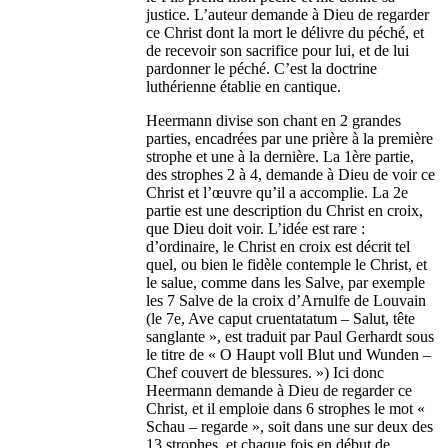
justice. L’auteur demande à Dieu de regarder
ce Christ dont la mort le délivre du péché, et
de recevoir son sacrifice pour lui, et de lui
pardonner le péché. C’est la doctrine
luthérienne établie en cantique.
Heermann divise son chant en 2 grandes
parties, encadrées par une prière à la première
strophe et une à la dernière. La 1ère partie,
des strophes 2 à 4, demande à Dieu de voir ce
Christ et l’œuvre qu’il a accomplie. La 2e
partie est une description du Christ en croix,
que Dieu doit voir. L’idée est rare :
d’ordinaire, le Christ en croix est décrit tel
quel, ou bien le fidèle contemple le Christ, et
le salue, comme dans les Salve, par exemple
les 7 Salve de la croix d’Arnulfe de Louvain
(le 7e, Ave caput cruentatatum – Salut, tête
sanglante », est traduit par Paul Gerhardt sous
le titre de « O Haupt voll Blut und Wunden –
Chef couvert de blessures. ») Ici donc
Heermann demande à Dieu de regarder ce
Christ, et il emploie dans 6 strophes le mot «
Schau – regarde », soit dans une sur deux des
13 strophes, et chaque fois en début de