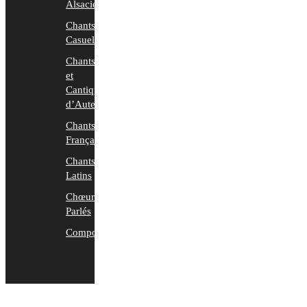
Alsaciens
Chants
Casuels
Chants
et
Cantiques
d’Auteurs
Chants
Français
Chants
Latins
Chœurs
Parlés
Compositions