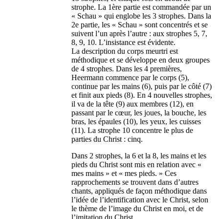
strophe. La 1ère partie est commandée par un
« Schau » qui englobe les 3 strophes. Dans la
2e partie, les « Schau » sont concentrés et se
suivent l’un après l’autre : aux strophes 5, 7,
8, 9, 10. L’insistance est évidente.
La description du corps meurtri est
méthodique et se développe en deux groupes
de 4 strophes. Dans les 4 premières,
Heermann commence par le corps (5),
continue par les mains (6), puis par le côté (7)
et finit aux pieds (8). En 4 nouvelles strophes,
il va de la tête (9) aux membres (12), en
passant par le cœur, les joues, la bouche, les
bras, les épaules (10), les yeux, les cuisses
(11). La strophe 10 concentre le plus de
parties du Christ : cinq.
Dans 2 strophes, la 6 et la 8, les mains et les
pieds du Christ sont mis en relation avec «
mes mains » et « mes pieds. » Ces
rapprochements se trouvent dans d’autres
chants, appliqués de façon méthodique dans
l’idée de l’identification avec le Christ, selon
le thème de l’image du Christ en moi, et de
l’imitation du Christ.