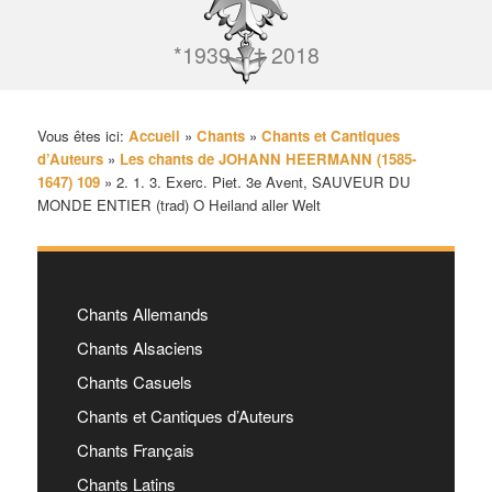
*1939 – † 2018
Vous êtes ici:
Accueil
»
Chants
»
Chants et Cantiques
d’Auteurs
»
Les chants de JOHANN HEERMANN (1585-
1647) 109
»
2. 1. 3. Exerc. Piet. 3e Avent, SAUVEUR DU
MONDE ENTIER (trad) O Heiland aller Welt
Chants Allemands
Chants Alsaciens
Chants Casuels
Chants et Cantiques d’Auteurs
Chants Français
Chants Latins