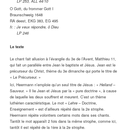
LP 253, ALL 44/10
O Gott, du frommer Gott I
Braunschweig 1648
RA deest, EKG 383, EG 495
fr. : Je veux répondre, ô Dieu
LP 246
Le texte
Le chant fait allusion à l’évangile du 3e de l’Avent, Matthieu 11,
qui fait un parallèle entre Jean le baptiste et Jésus. Jean est le
précurseur du Christ, thème du 3e dimanche qui porte le titre de
« Le Précurseur. »
Ici, Heermann n’emploie qu’un seul titre de Jésus : «
Heiland
–
Sauveur. » Il lie Jean et Jésus par la « pure doctrine », à cause
de laquelle les deux souffrent et meurent. C’est un thème
luthérien caractéristique. Le mot «
Lehre
– Doctrine,
Enseignement » est d’ailleurs répété dans la 2e strophe.
Heermann répète volontiers certains mots dans ses chants.
Tantôt le mot apparaît 2 fois dans la même strophe, comme ici,
tantôt il est répété de la 1ère à la 2e strophe.