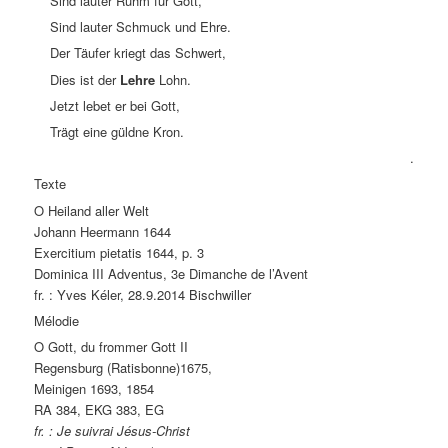
Sind lauter Ruhm für Gott,
Sind lauter Schmuck und Ehre.
Der Täufer kriegt das Schwert,
Dies ist der
Lehre
Lohn.
Jetzt lebet er bei Gott,
Trägt eine güldne Kron.
.
Texte
O Heiland aller Welt
Johann Heermann 1644
Exercitium pietatis 1644, p. 3
Dominica III Adventus, 3e Dimanche de l’Avent
fr. : Yves Kéler, 28.9.2014 Bischwiller
Mélodie
O Gott, du frommer Gott II
Regensburg (Ratisbonne)1675,
Meinigen 1693, 1854
RA 384, EKG 383, EG
fr. : Je suivrai Jésus-Christ