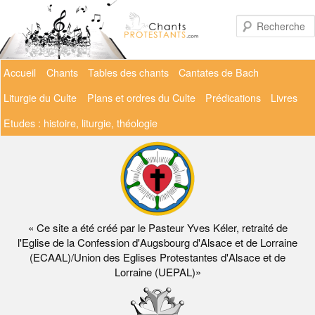
Aller
au
contenu
principal
Menu
Accueil
Chants
Tables des chants
Cantates de Bach
principal
Liturgie du Culte
Plans et ordres du Culte
Prédications
Livres
Etudes : histoire, liturgie, théologie
« Ce site a été créé par le Pasteur Yves Kéler, retraité de
l'Eglise de la Confession d'Augsbourg d'Alsace et de Lorraine
(ECAAL)/Union des Eglises Protestantes d'Alsace et de
Lorraine (UEPAL)»