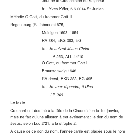
Jour de la Circoncision du Seigneur
fr. : Yves Kéler, 6.6.2014 St Junien
Mélodie O Gott, du frommer Gott II
Regensburg (Ratisbonne)1675,
Meinigen 1693, 1854
RA 384, EKG 383, EG
fr. : Je suivrai Jésus-Christ
LP 253, ALL 44/10
O Gott, du frommer Gott I
Braunschweig 1648
RA deest, EKG 383, EG 495
fr. :
Je veux répondre, ô Dieu
LP 246
Le texte
Ce chant est destiné à la fête de la Circoncision le 1er janvier,
mais ne fait qu’une allusion à cet événement : le don du nom de
Jésus, selon Luc 2/21, à la strophe 2.
A cause de ce don du nom, l’année civile est placée sous le nom