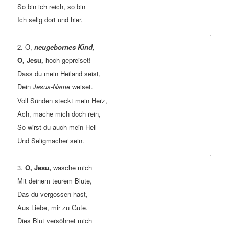
So bin ich reich, so bin
Ich selig dort und hier.
.
2. O,
neugebornes Kind,
O, Jesu,
hoch gepreiset!
Dass du mein Heiland seist,
Dein
Jesus-Name
weiset.
Voll Sünden steckt mein Herz,
Ach, mache mich doch rein,
So wirst du auch mein Heil
Und Seligmacher sein.
.
3.
O, Jesu,
wasche mich
Mit deinem teurem Blute,
Das du vergossen hast,
Aus Liebe, mir zu Gute.
Dies Blut versöhnet mich