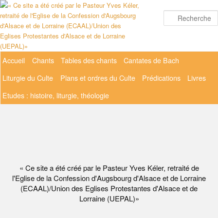
Aller
au
contenu
principal
Menu
Accueil
Chants
Tables des chants
Cantates de Bach
principal
Liturgie du Culte
Plans et ordres du Culte
Prédications
Livres
Etudes : histoire, liturgie, théologie
« Ce site a été créé par le Pasteur Yves Kéler, retraité de
l'Eglise de la Confession d'Augsbourg d'Alsace et de Lorraine
(ECAAL)/Union des Eglises Protestantes d'Alsace et de
Lorraine (UEPAL)»