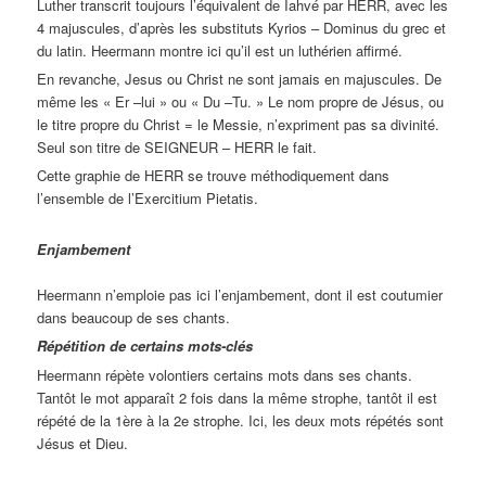
Luther transcrit toujours l’équivalent de Iahvé par HERR, avec les
4 majuscules, d’après les substituts Kyrios – Dominus du grec et
du latin. Heermann montre ici qu’il est un luthérien affirmé.
En revanche, Jesus ou Christ ne sont jamais en majuscules. De
même les « Er –lui » ou « Du –Tu. » Le nom propre de Jésus, ou
le titre propre du Christ = le Messie, n’expriment pas sa divinité.
Seul son titre de SEIGNEUR – HERR le fait.
Cette graphie de HERR se trouve méthodiquement dans
l’ensemble de l’Exercitium Pietatis.
Enjambement
Heermann n’emploie pas ici l’enjambement, dont il est coutumier
dans beaucoup de ses chants.
Répétition de certains mots-clés
Heermann répète volontiers certains mots dans ses chants.
Tantôt le mot apparaît 2 fois dans la même strophe, tantôt il est
répété de la 1ère à la 2e strophe. Ici, les deux mots répétés sont
Jésus et Dieu.