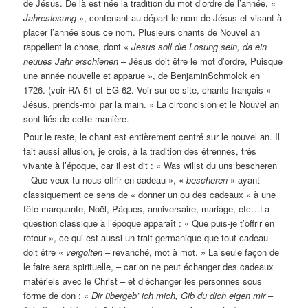
de Jésus. De là est née la tradition du mot d’ordre de l’année, «
Jahreslosung
», contenant au départ le nom de Jésus et visant à
placer l’année sous ce nom. Plusieurs chants de Nouvel an
rappellent la chose, dont «
Jesus soll die Losung sein, da ein
neuues Jahr erschienen
– Jésus doit être le mot d’ordre, Puisque
une année nouvelle et apparue », de BenjaminSchmolck en
1726. (voir RA 51 et EG 62. Voir sur ce site, chants français «
Jésus, prends-moi par la main. » La circoncision et le Nouvel an
sont liés de cette manière.
Pour le reste, le chant est entièrement centré sur le nouvel an. Il
fait aussi allusion, je crois, à la tradition des étrennes, très
vivante à l’époque, car il est dit : « Was willst du uns bescheren
– Que veux-tu nous offrir en cadeau », «
bescheren
» ayant
classiquement ce sens de « donner un ou des cadeaux » à une
fête marquante, Noël, Pâques, anniversaire, mariage, etc…La
question classique à l’époque apparaît : « Que puis-je t’offrir en
retour », ce qui est aussi un trait germanique que tout cadeau
doit être «
vergolten
– revanché, mot à mot. » La seule façon de
le faire sera spirituelle, – car on ne peut échanger des cadeaux
matériels avec le Christ – et d’échanger les personnes sous
forme de don : «
Dir übergeb’ ich mich, Gib du dich eigen mir
–