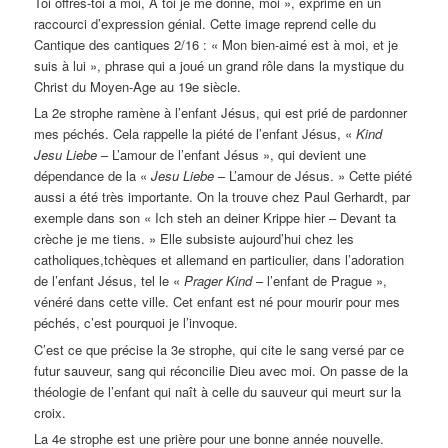
Toi offres-toi à moi, A toi je me donne, moi », exprimé en un
raccourci d’expression génial. Cette image reprend celle du
Cantique des cantiques 2/16 : « Mon bien-aimé est à moi, et je
suis à lui », phrase qui a joué un grand rôle dans la mystique du
Christ du Moyen-Age au 19e siècle.
La 2e strophe ramène à l’enfant Jésus, qui est prié de pardonner
mes péchés. Cela rappelle la piété de l’enfant Jésus, «
Kind
Jesu Liebe
– L’amour de l’enfant Jésus », qui devient une
dépendance de la «
Jesu Liebe
– L’amour de Jésus. » Cette piété
aussi a été très importante. On la trouve chez Paul Gerhardt, par
exemple dans son « Ich steh an deiner Krippe hier – Devant ta
crèche je me tiens. » Elle subsiste aujourd’hui chez les
catholiques,tchèques et allemand en particulier, dans l’adoration
de l’enfant Jésus, tel le «
Prager Kind
– l’enfant de Prague »,
vénéré dans cette ville. Cet enfant est né pour mourir pour mes
péchés, c’est pourquoi je l’invoque.
C’est ce que précise la 3e strophe, qui cite le sang versé par ce
futur sauveur, sang qui réconcilie Dieu avec moi. On passe de la
théologie de l’enfant qui naît à celle du sauveur qui meurt sur la
croix.
La 4e strophe est une prière pour une bonne année nouvelle.