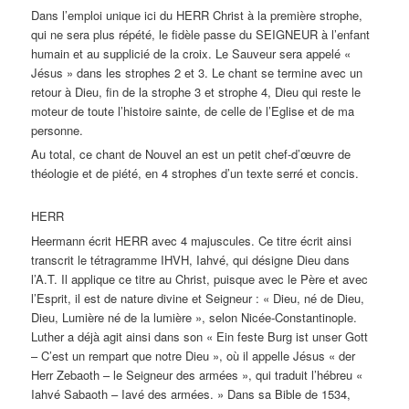
Dans l’emploi unique ici du HERR Christ à la première strophe,
qui ne sera plus répété, le fidèle passe du SEIGNEUR à l’enfant
humain et au supplicié de la croix. Le Sauveur sera appelé «
Jésus » dans les strophes 2 et 3. Le chant se termine avec un
retour à Dieu, fin de la strophe 3 et strophe 4, Dieu qui reste le
moteur de toute l’histoire sainte, de celle de l’Eglise et de ma
personne.
Au total, ce chant de Nouvel an est un petit chef-d’œuvre de
théologie et de piété, en 4 strophes d’un texte serré et concis.
HERR
Heermann écrit HERR avec 4 majuscules. Ce titre écrit ainsi
transcrit le tétragramme IHVH, Iahvé, qui désigne Dieu dans
l’A.T. Il applique ce titre au Christ, puisque avec le Père et avec
l’Esprit, il est de nature divine et Seigneur : « Dieu, né de Dieu,
Dieu, Lumière né de la lumière », selon Nicée-Constantinople.
Luther a déjà agit ainsi dans son « Ein feste Burg ist unser Gott
– C’est un rempart que notre Dieu », où il appelle Jésus « der
Herr Zebaoth – le Seigneur des armées », qui traduit l’hébreu «
Iahvé Sabaoth – Iavé des armées. » Dans sa Bible de 1534,