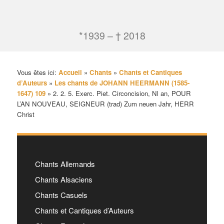
*1939 – † 2018
Vous êtes ici:
Accueil
»
Chants
»
Chants et Cantiques
d’Auteurs
»
Les chants de JOHANN HEERMANN (1585-
1647) 109
»
2. 2. 5. Exerc. Piet. Circoncision, Nl an, POUR
L’AN NOUVEAU, SEIGNEUR (trad) Zum neuen Jahr, HERR
Christ
Chants Allemands
Chants Alsaciens
Chants Casuels
Chants et Cantiques d’Auteurs