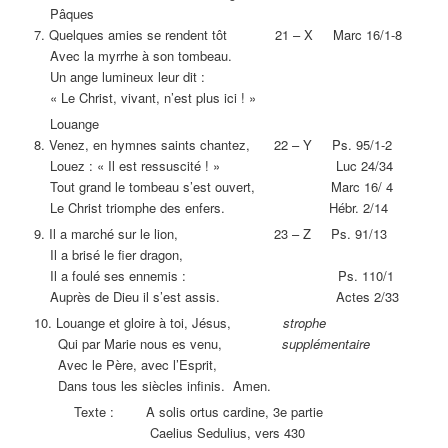
Pâques
7. Quelques amies se rendent tôt 21 – X Marc 16/1-8
Avec la myrrhe à son tombeau.
Un ange lumineux leur dit :
« Le Christ, vivant, n’est plus ici ! »
Louange
8. Venez, en hymnes saints chantez, 22 – Y Ps. 95/1-2
Louez : « Il est ressuscité ! » Luc 24/34
Tout grand le tombeau s’est ouvert, Marc 16/ 4
Le Christ triomphe des enfers. Hébr. 2/14
9. Il a marché sur le lion, 23 – Z Ps. 91/13
Il a brisé le fier dragon,
Il a foulé ses ennemis : Ps. 110/1
Auprès de Dieu il s’est assis. Actes 2/33
10. Louange et gloire à toi, Jésus,
strophe
Qui par Marie nous es venu,
supplémentaire
Avec le Père, avec l’Esprit,
Dans tous les siècles infinis. Amen.
Texte : A solis ortus cardine, 3e partie
Caelius Sedulius, vers 430