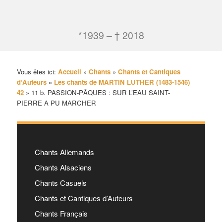
*1939 – † 2018
Vous êtes ici:
Accueil
»
Chants
»
Chants et Cantiques
d’Auteurs
»
Les chants de MARTIN LUTHER (1483-1546)
42
»
11 b. PASSION-PÂQUES : SUR L’EAU SAINT-
PIERRE A PU MARCHER
Chants Allemands
Chants Alsaciens
Chants Casuels
Chants et Cantiques d’Auteurs
Chants Français