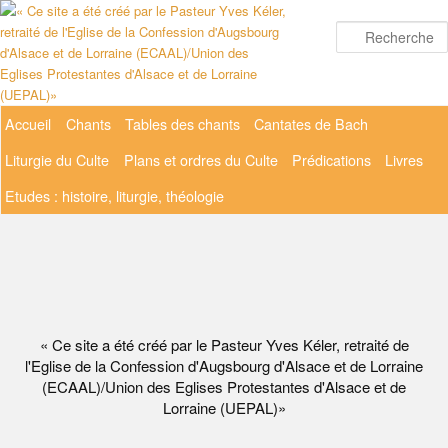
Aller
au
contenu
principal
Menu
Accueil
Chants
Tables des chants
Cantates de Bach
principal
Liturgie du Culte
Plans et ordres du Culte
Prédications
Livres
Etudes : histoire, liturgie, théologie
« Ce site a été créé par le Pasteur Yves Kéler, retraité de
l'Eglise de la Confession d'Augsbourg d'Alsace et de Lorraine
(ECAAL)/Union des Eglises Protestantes d'Alsace et de
Lorraine (UEPAL)»