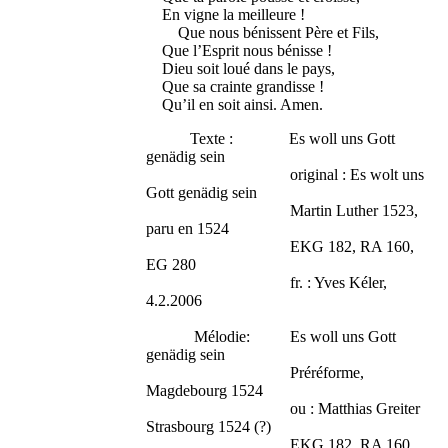
En vigne la meilleure !
Que nous bénissent Père et Fils,
Que l’Esprit nous bénisse !
Dieu soit loué dans le pays,
Que sa crainte grandisse !
Qu’il en soit ainsi. Amen.
Texte : Es woll uns Gott
genädig sein
original : Es wolt uns
Gott genädig sein
Martin Luther 1523,
paru en 1524
EKG 182, RA 160,
EG 280
fr. : Yves Kéler,
4.2.2006
Mélodie: Es woll uns Gott
genädig sein
Préréforme,
Magdebourg 1524
ou : Matthias Greiter
Strasbourg 1524 (?)
EKG 182, RA 160,