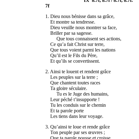
IX 8.7f, 8.7f / 8.7f, 8.7f.
7f
1. Dieu nous bénisse dans sa grâce,
Et montre sa tendresse.
Dieu veuille nous montrer sa face,
Briller par sa sagesse.
Que tous connaissent ses actions,
Ce qu’a fait Christ sur terre,
Que tous voient parmi les nations
Qu’il est le Fils du Père,
Et qu’ils se convertissent.
2. Ainsi te louent et rendent grâce
Les peuples sur la terre ;
Que chantent toutes races
Ta gloire séculaire.
Tu es le Juge des humains,
Leur péché t’insupporte !
Tu les conduis sur le chemin
Et ta parole porte
Les tiens dans leur voyage.
3. Qu’ainsi te loue et rende grâce
Ton peuple par ses œuvres ;
Que ta parole pousse et croisse,