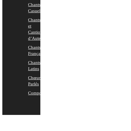
Chants
Casuels
Chants
et
Cantiques
d’Auteurs
Chants
Français
Chants
Latins
Chœurs
Parlés
Compositions