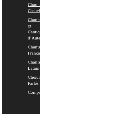
Chants
Casuels
Chants
et
Cantiques
d’Auteurs
Chants
Français
Chants
Latins
Chœurs
Parlés
Compositions