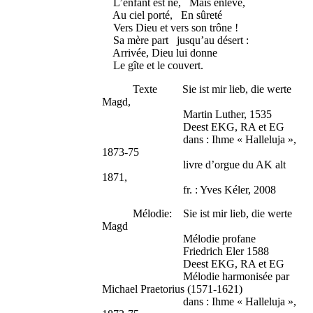
L’enfant est né, Mais enlevé,
Au ciel porté, En sûreté
Vers Dieu et vers son trône !
Sa mère part jusqu’au désert :
Arrivée, Dieu lui donne
Le gîte et le couvert.
Texte Sie ist mir lieb, die werte
Magd,
Martin Luther, 1535
Deest EKG, RA et EG
dans : Ihme « Halleluja »,
1873-75
livre d’orgue du AK alt
1871,
fr. : Yves Kéler, 2008
Mélodie: Sie ist mir lieb, die werte
Magd
Mélodie profane
Friedrich Eler 1588
Deest EKG, RA et EG
Mélodie harmonisée par
Michael Praetorius (1571-1621)
dans : Ihme « Halleluja »,