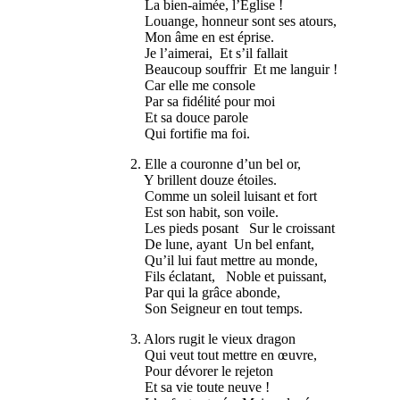
La bien-aimée, l’Église !
Louange, honneur sont ses atours,
Mon âme en est éprise.
Je l’aimerai, Et s’il fallait
Beaucoup souffrir Et me languir !
Car elle me console
Par sa fidélité pour moi
Et sa douce parole
Qui fortifie ma foi.
2. Elle a couronne d’un bel or,
Y brillent douze étoiles.
Comme un soleil luisant et fort
Est son habit, son voile.
Les pieds posant Sur le croissant
De lune, ayant Un bel enfant,
Qu’il lui faut mettre au monde,
Fils éclatant, Noble et puissant,
Par qui la grâce abonde,
Son Seigneur en tout temps.
3. Alors rugit le vieux dragon
Qui veut tout mettre en œuvre,
Pour dévorer le rejeton
Et sa vie toute neuve !