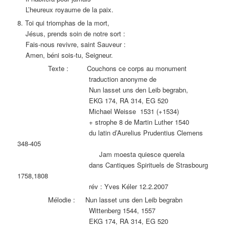
L’heureux royaume de la paix.
8. Toi qui triomphas de la mort,
Jésus, prends soin de notre sort :
Fais-nous revivre, saint Sauveur :
Amen, béni sois-tu, Seigneur.
Texte : Couchons ce corps au monument
traduction anonyme de
Nun lasset uns den Leib begrabn,
EKG 174, RA 314, EG 520
Michael Weisse 1531 (+1534)
+ strophe 8 de Martin Luther 1540
du latin d’Aurelius Prudentius Clemens
348-405
Jam moesta quiesce querela
dans Cantiques Spirituels de Strasbourg
1758,1808
rév : Yves Kéler 12.2.2007
Mélodie : Nun lasset uns den Leib begrabn
Wittenberg 1544, 1557
EKG 174, RA 314, EG 520