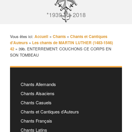
*1939 – † 2018
Vous êtes ici:
Accueil
»
Chants
»
Chants et Cantiques
d’Auteurs
»
Les chants de MARTIN LUTHER (1483-1546)
42
»
39b. ENTERREMENT: COUCHONS CE CORPS EN
SON TOMBEAU
Chants Allemands
Chants Alsaciens
Chants Casuels
Chants et Cantiques d’Auteurs
Chants Français
Chants Latins