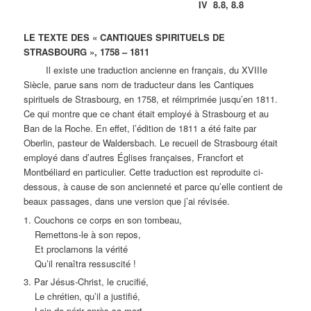
IV 8.8, 8.8
LE TEXTE DES « CANTIQUES SPIRITUELS DE
STRASBOURG », 1758 – 1811
Il existe une traduction ancienne en français, du XVIIIe
Siècle, parue sans nom de traducteur dans les Cantiques
spirituels de Strasbourg, en 1758, et réimprimée jusqu’en 1811.
Ce qui montre que ce chant était employé à Strasbourg et au
Ban de la Roche. En effet, l’édition de 1811 a été faite par
Oberlin, pasteur de Waldersbach. Le recueil de Strasbourg était
employé dans d’autres Églises françaises, Francfort et
Montbéliard en particulier. Cette traduction est reproduite ci-
dessous, à cause de son ancienneté et parce qu’elle contient de
beaux passages, dans une version que j’ai révisée.
1. Couchons ce corps en son tombeau,
Remettons-le à son repos,
Et proclamons la vérité
Qu’il renaîtra ressuscité !
3. Par Jésus-Christ, le crucifié,
Le chrétien, qu’il a justifié,
Loin de périr après sa mort,