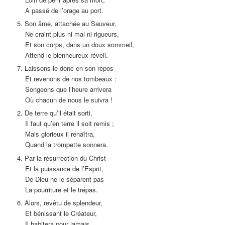
A passé de l’orage au port.
5. Son âme, attachée au Sauveur,
Ne craint plus ni mal ni rigueurs,
Et son corps, dans un doux sommeil,
Attend le bienheureux réveil.
7. Laissons-le donc en son repos
Et revenons de nos tombeaux :
Songeons que l’heure arrivera
Où chacun de nous le suivra !
2. De terre qu’il était sorti,
Il faut qu’en terre il soit remis ;
Mais glorieux il renaîtra,
Quand la trompette sonnera.
4. Par la résurrection du Christ
Et la puissance de l’Esprit,
De Dieu ne le séparent pas
La pourriture et le trépas.
6. Alors, revêtu de splendeur,
Et bénissant le Créateur,
Il habitera pour jamais