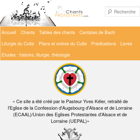
Aller
au
contenu
principal
Menu
Accueil
Chants
Tables des chants
Cantates de Bach
principal
Liturgie du Culte
Plans et ordres du Culte
Prédications
Livres
Etudes : histoire, liturgie, théologie
« Ce site a été créé par le Pasteur Yves Kéler, retraité de
l'Eglise de la Confession d'Augsbourg d'Alsace et de Lorraine
(ECAAL)/Union des Eglises Protestantes d'Alsace et de
Lorraine (UEPAL)»