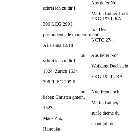
Aus tiefer Not
schrei ich zu dir I
Martin Luther 1524
EKG 195 I, RA
396 I, EG 299 I
fr. : Des
profondeurs de mon tourment
NCTC 274,
ALLéluia 12/18
ou Aus tiefer Not
schrei ich zu dir II
Wofgang Dachstein
1524, Zurich 1534
EKG 195 II, RA
396 II, EG 299 II
ou Nun freut euch,
lieben Christen gmein,
Martin Luther,
1523,
sur le thème du
Maos Zur,
chant juif de
Hanouka ;