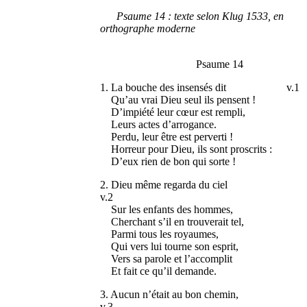
Psaume 14 : texte selon Klug 1533, en
orthographe moderne
Psaume 14
1. La bouche des insensés dit v.1
Qu’au vrai Dieu seul ils pensent !
D’impiété leur cœur est rempli,
Leurs actes d’arrogance.
Perdu, leur être est perverti !
Horreur pour Dieu, ils sont proscrits :
D’eux rien de bon qui sorte !
2. Dieu même regarda du ciel
v.2
Sur les enfants des hommes,
Cherchant s’il en trouverait tel,
Parmi tous les royaumes,
Qui vers lui tourne son esprit,
Vers sa parole et l’accomplit
Et fait ce qu’il demande.
3. Aucun n’était au bon chemin,
v.3