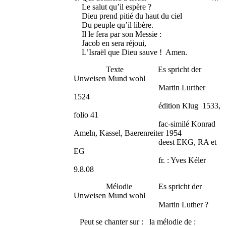
Le salut qu’il espère ?
Dieu prend pitié du haut du ciel
Du peuple qu’il libère.
Il le fera par son Messie :
Jacob en sera réjoui,
L’Israël que Dieu sauve ! Amen.
Texte Es spricht der
Unweisen Mund wohl
Martin Lurther
1524
édition Klug 1533,
folio 41
fac-similé Konrad
Ameln, Kassel, Baerenreiter 1954
deest EKG, RA et
EG
fr. : Yves Kéler
9.8.08
Mélodie Es spricht der
Unweisen Mund wohl
Martin Luther ?
Peut se chanter sur : la mélodie de :