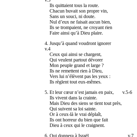
Ils quittaient tous la route.
Chacun buvait son propre vin,
Sans un souci, ni doute.
Nul d’eux ne faisait aucun bien,
Ils se trompaient, ne croyant rien
Faire ainsi qu’à Dieu plaire.
4. Jusqu’à quand voudront ignorer
v.4
Ceux qui ainsi se chargent,
Qui veulent partout dévorer
Mon peuple grand et large ?
Ils ne remettent rien à Dieu,
Vers lui n’élèvent pas les yeux :
Ils règlent tout eux-mêmes.
5. Et leur cœur n’est jamais en paix, v.5-6
Ils vivent dans la crainte.
Mais Dieu des siens se tient tout près,
Qui suivent sa loi sainte.
Or à ceux-là le vrai déplaît,
Ils ont horreur du bien que fait
Dieu à ceux qui le craignent.
6. Qui donnera à Israël v.7