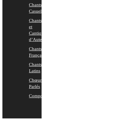
Chants
Casuels
Chants
et
Cantiques
d’Auteurs
Chants
Français
Chants
Latins
Chœurs
Parlés
Compositions