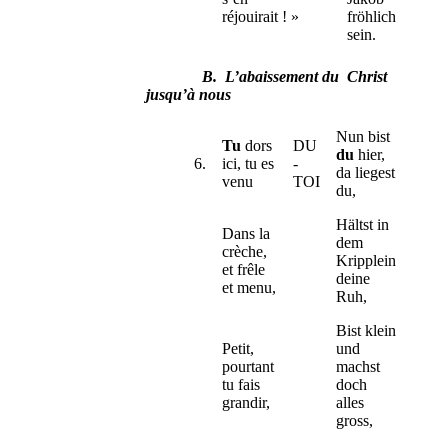
réjouirait ! »
fröhlich
sein.
B.
L’abaissement du Christ
jusqu’à nous
Nun bist
Tu
dors
DU
du
hier,
6.
ici, tu es
-
da liegest
venu
TOI
du,
Hältst in
Dans la
dem
crèche,
Kripplein
et frêle
deine
et menu,
Ruh,
Bist klein
Petit,
und
pourtant
machst
tu fais
doch
grandir,
alles
gross,