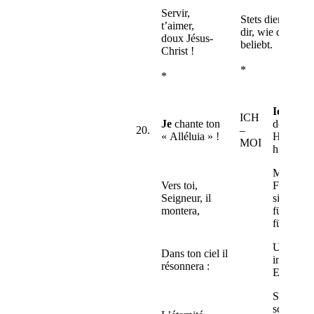
Servir,
Stets dienen
t’aimer,
dir, wie dir’s
doux Jésus-
beliebt.
Christ !
*
*
Ich
will
ICH
Je
chante ton
dein
20.
–
« Alléluia » !
Halleluia
MOI
hier
Mit
Vers toi,
Freuden
Seigneur, il
singen
montera,
für und
für
Und dort
Dans ton ciel il
in deine
résonnera :
Ehrensaa
Solls
schallen