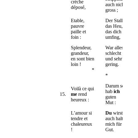
crèche
auch nicht
déposé,
gross ;
Etable,
Der Stall,
pauvre
das Heu,
paille et
das dich
foin :
umfing,
Splendeur,
War alles
grandeur,
schlecht
en sont bien
und sehr
loin !
gering.
*
*
Darum so
Voilà ce qui
hab
ich
15.
me
rend
guten
heureux :
Mut :
L’amour si
Du
wirst
tendre et
auch halten
chaleureux
mich für
!
Gut.