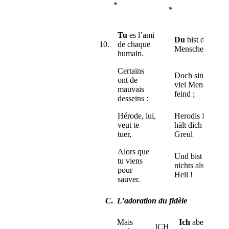
*
*
Tu
es l’ami
Du
bist der süss
10.
de chaque
Menschenfreund
humain.
Certains
Doch sind dir so
ont de
viel Menschen
mauvais
feind ;
desseins :
Hérode, lui,
Herodis Heer
veut te
hält dich für
tuer,
Greul
Alors que
Und bist doch
tu viens
nichts als lauter
pour
Heil !
sauver.
C
.
L’adoration du fidèle
Mais
Ich
aber,
ICH