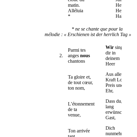
matin.
Herr aller
Alléluia
Herrn !
*
Halleluja
* ne se chante que pour la
mélodie : « Erschienen ist der herrlich Tag »
Wir
singen
Parmi tes
dir in
2.
anges
nous
deinem
chantons
Heer
Aus aller
Ta gloire et,
Kraft Lob,
de tout cœur,
Preis und
ton nom,
Ehr,
Dass du, o
L’étonnement
lang
de ta
erwünschter
venue,
Gast,
Dich
Ton arrivée
nunmehr
tant