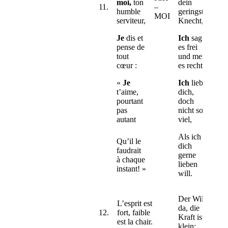
moi,
ton
dein
11.
–
humble
geringster
MOI
serviteur,
Knecht,
Je
dis et
Ich
sag
pense de
es frei
tout
und mein
cœur :
es recht :
«
Je
Ich
liebe
t’aime,
dich,
pourtant
doch
pas
nicht so
autant
viel,
Als ich
Qu’il le
dich
faudrait
gerne
à chaque
lieben
instant! »
will.
Der Will ist
L’esprit est
da, die
12.
fort, faible
Kraft ist
est la chair.
klein;