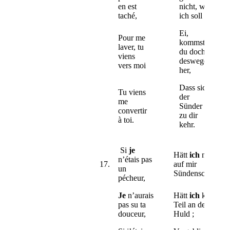
en est
nicht, wie
taché,
ich soll
Ei,
Pour me
kommst
laver, tu
du doch
viens
deswegen
vers moi
her,
Dass sich
Tu viens
der
me
Sünder
convertir
zu dir
à toi.
kehr.
Si
je
Hätt
ich
nicht
n’étais pas
17.
auf mir
un
Sündenschuld,
pécheur,
Je
n’aurais
Hätt
ich
kein
pas su ta
Teil an deiner
douceur,
Huld ;