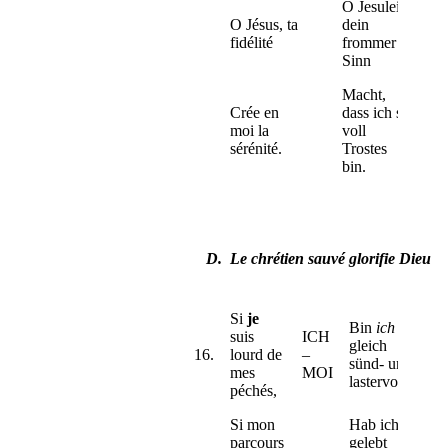
O Jesulein,
O Jésus, ta
dein
fidélité
frommer
Sinn
Macht,
Crée en
dass ich so
moi la
voll
sérénité.
Trostes
bin.
D.
Le chrétien sauvé glorifie Dieu
Si
je
Bin
ich
suis
ICH
gleich
16.
lourd de
–
sünd- und
mes
MOI
lastervoll,
péchés,
Si mon
Hab ich
parcours
gelebt