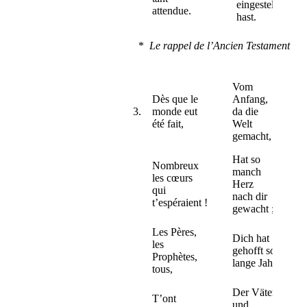
eingestellet
attendue.
hast.
*
Le rappel de l’Ancien Testament
Vom
Dès que le
Anfang,
3.
monde eut
da die
été fait,
Welt
gemacht,
Hat so
Nombreux
manch
les cœurs
Herz
qui
nach dir
t’espéraient !
gewacht ;
Les Pères,
Dich hat
les
gehofft so
Prophètes,
lange Jahr
tous,
Der Väter
T’ont
und