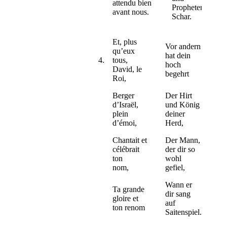
attendu bien
Propheten
avant nous.
Schar.
Et, plus
Vor andern
qu’eux
hat dein
4.
tous,
hoch
David, le
begehrt
Roi,
Berger
Der Hirt
d’Israël,
und König
plein
deiner
d’émoi,
Herd,
Chantait et
Der Mann,
célébrait
der dir so
ton
wohl
nom,
gefiel,
Wann er
Ta grande
dir sang
gloire et
auf
ton renom
Saitenspiel.