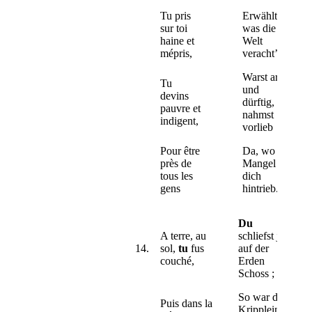
Tu pris
Erwähltest,
sur toi
was die
haine et
Welt
mépris,
veracht’t ;
Warst arm,
Tu
und
devins
dürftig,
pauvre et
nahmst
indigent,
vorlieb
Pour être
Da, wo der
près de
Mangel
tous les
dich
gens
hintrieb.
Du
A terre, au
schliefst ja
14.
sol,
tu
fus
auf der
couché,
Erden
Schoss ;
So war das
Puis dans la
Kripplein