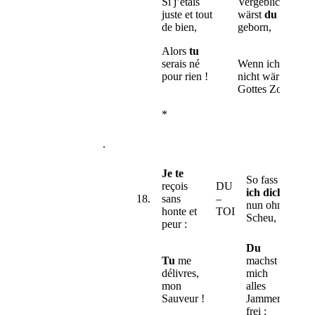
Si j’étais
Vergeblich
juste et tout
wärst
du
mir
de bien,
geborn,
Alors
tu
serais né
Wenn ich
pour rien !
nicht wär in
Gottes Zorn.
*
*
.
Je
te
So fass
reçois
DU
ich dich
18.
sans
–
nun ohne
honte et
TOI
Scheu,
peur :
Du
Tu
me
machst
délivres,
mich
mon
alles
Sauveur !
Jammers
frei ;