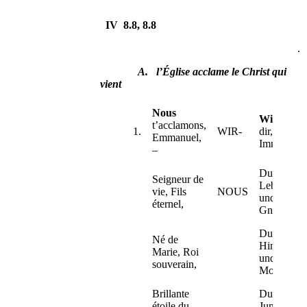
IV 8.8, 8.8
.
A.
l’Église acclame le Christ qui
vient
Nous
Wir
singe
t’acclamons,
1.
WIR-
dir,
Emmanuel,
Immanuel,
–
Du
Seigneur de
Lebensfürs
vie, Fils
NOUS
und
éternel,
Gnadenque
Du
Né de
Himmelsb
Marie, Roi
und
souverain,
Morgenste
Brillante
Du
étoile du
Jungfrauso