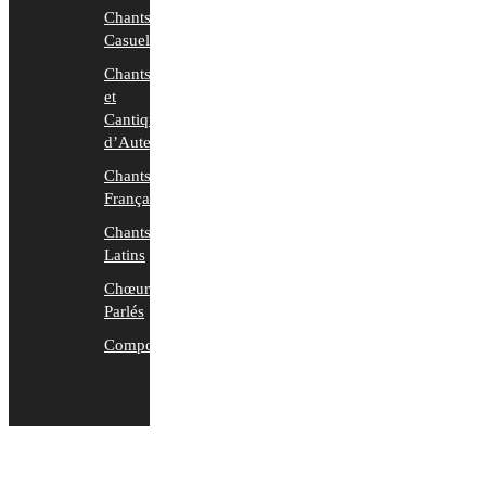
Chants
Casuels
Chants
et
Cantiques
d’Auteurs
Chants
Français
Chants
Latins
Chœurs
Parlés
Compositions