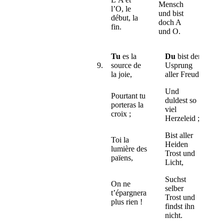
Mensch
l’O, le
und bist
début, la
doch A
fin.
und O.
Tu
es la
Du
bist der
9.
source de
Usprung
la joie,
aller Freud
Und
Pourtant tu
duldest so
porteras la
viel
croix ;
Herzeleid ;
Bist aller
Toi la
Heiden
lumière des
Trost und
païens,
Licht,
Suchst
On ne
selber
t’épargnera
Trost und
plus rien !
findst ihn
nicht.