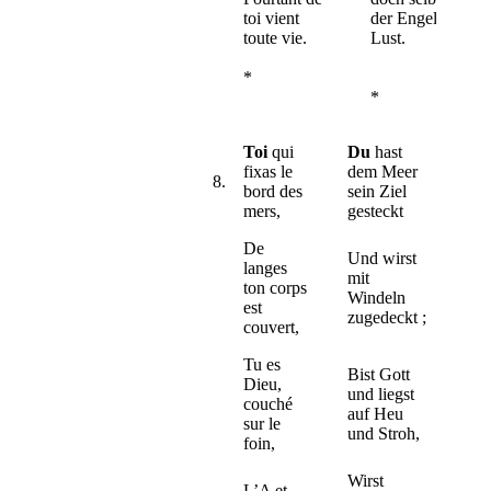
toi vient
der Engel
toute vie.
Lust.
*
*
Toi
qui
Du
hast
fixas le
dem Meer
8.
bord des
sein Ziel
mers,
gesteckt
De
Und wirst
langes
mit
ton corps
Windeln
est
zugedeckt ;
couvert,
Tu es
Bist Gott
Dieu,
und liegst
couché
auf Heu
sur le
und Stroh,
foin,
Wirst
L’A et