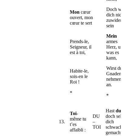
Doch wird
Mon
cœur
dich nicht
ouvert, mon
zuwider
cœur te sert
sein
Mein
Prends-le,
armes
Seigneur, il
Herz, und
est à toi,
was es
kann,
Wirst du in
Habite-le,
Gnaden
sois-en le
nehmen
Roi !
an.
*
*
Hast
du
Toi
-
DU
doch selbst
même tu
13.
–
dich
t’es
TOI
schwach
affaibli :
gemacht,