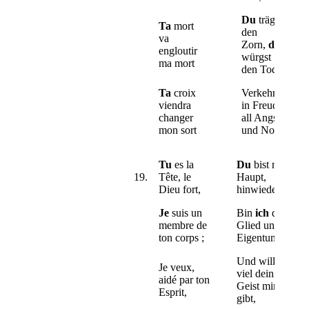
Du
trägst
Ta
mort
den
va
Zorn,
du
engloutir
würgst
ma mort
den Tod,
Ta
croix
Verkehrst
viendra
in Freud
changer
all Angst
mon sort
und Not.
Tu
es la
Du
bist mein
19.
Tête, le
Haupt,
Dieu fort,
hinwiederum
Je
suis un
Bin
ich
dein
membre de
Glied und
ton corps ;
Eigentum
Und will, so
Je veux,
viel dein
aidé par ton
Geist mir
Esprit,
gibt,