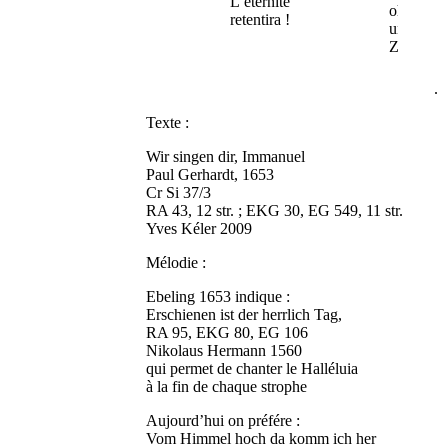
L’éternité
ohne Zei
retentira !
und
Zahl..
.
Texte :
Wir singen dir, Immanuel
Paul Gerhardt, 1653
Cr Si 37/3
RA 43, 12 str. ; EKG 30, EG 549, 11 str.
Yves Kéler 2009
Mélodie :
Ebeling 1653 indique :
Erschienen ist der herrlich Tag,
RA 95, EKG 80, EG 106
Nikolaus Hermann 1560
qui permet de chanter le Halléluia
à la fin de chaque strophe
Aujourd’hui on préfére :
Vom Himmel hoch da komm ich her