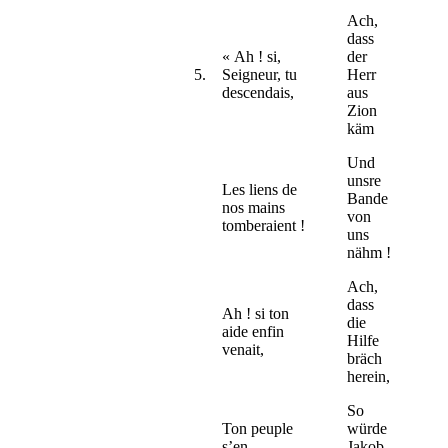
Ach,
dass
« Ah ! si,
der
5.
Seigneur, tu
Herr
descendais,
aus
Zion
käm
Und
unsre
Les liens de
Bande
nos mains
von
tomberaient !
uns
nähm !
Ach,
dass
Ah ! si ton
die
aide enfin
Hilfe
venait,
bräch
herein,
So
Ton peuple
würde
s’en
Jakob