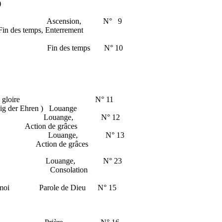
)
e Dieu Ascension, N° 9
des temps, Enterrement
lle Fin des temps N° 10
ssant Roi de gloire N° 11
g der Ehren ) Louange
terre Louange, N° 12
Action de grâces
ur Louange, N° 13
Action de grâces
tresse Louange, N° 23
) Consolation
serve-moi Parole de Dieu N° 15