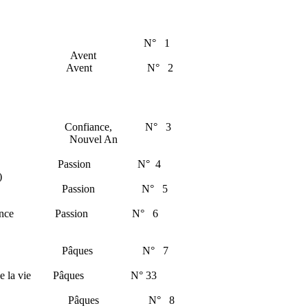
us s’avance N° 1
eladen ) Avent
 hommes Avent N° 2
duits Confiance, N° 3
bracht) Nouvel An
souhaite Passion N° 4
)
 vivre Passion N° 5
te assistance Passion N° 6
auveur Pâques N° 7
auteur de la vie Pâques N° 33
soleil Pâques N° 8