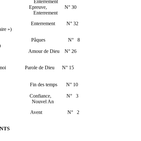
chtig) Enterrement
 proche Epreuve, N° 30
 Ende ) Enterrement
Enterrement N° 32
ire »)
soleil Pâques N° 8
)
cœur Amour de Dieu N° 26
serve-moi Parole de Dieu N° 15
lle Fin des temps N° 10
duits Confiance, N° 3
bracht) Nouvel An
 hommes Avent N° 2
NTS