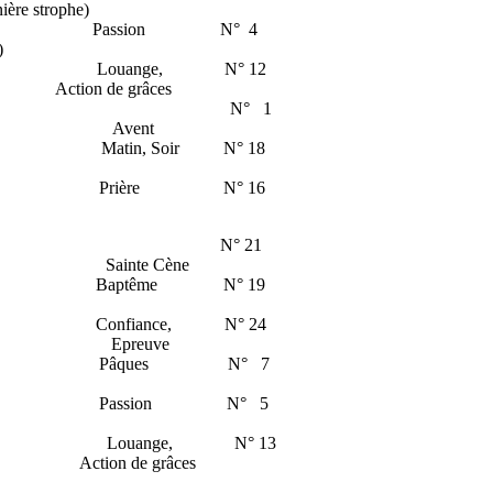
ère strophe)
souhaite Passion N° 4
)
terre Louange, N° 12
Action de grâces
us s’avance N° 1
eladen ) Avent
 viens Matin, Soir N° 18
es cieux Prière N° 16
ésus-Christ N° 21
rist ) Sainte Cène
aptême Baptême N° 19
gneur Confiance, N° 24
 Hand ) Epreuve
auveur Pâques N° 7
 vivre Passion N° 5
ur Louange, N° 13
Action de grâces