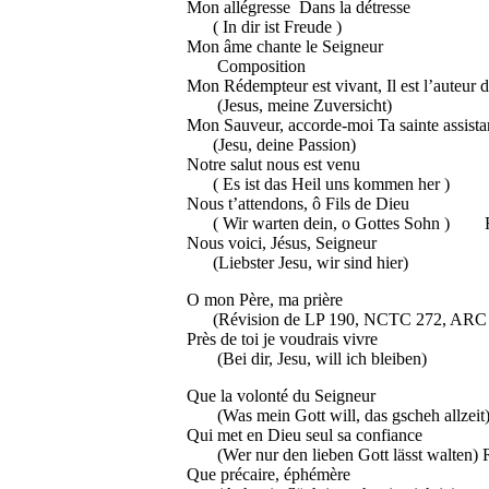
Mon allégresse Dans la dé
( In dir ist Freude 
Mon âme chante le Seigneur M
Composition
Mon Rédempteur est vivant, Il est l’
(Jesus, meine Zuversicht)
Mon Sauveur, accorde-moi Ta sain
(Jesu, deine Passion)
Notre salut nous est ven
( Es ist das Heil uns kommen her )
Nous t’attendons, ô Fils d
( Wir warten dein, o Gottes Sohn ) Fin 
Nous voici, Jésus, Sei
(Liebster Jesu, wir sind hier)
O mon Père, ma pri
(Révision de LP 190, NCTC 272,
Près de toi je voudrais vivr
(Bei dir, Jesu, will ich bl
Que la volonté du Seig
(Was mein Gott will, das gscheh 
Qui met en Dieu seul sa co
(Wer nur den lieben Gott lässt walte
Que précaire, éphé