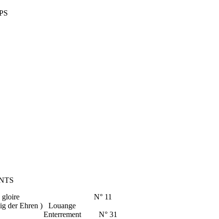
PS
NTS
ssant Roi de gloire N° 11
g der Ehren ) Louange
 Enterrement N° 31