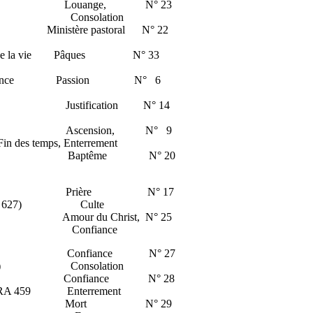
tresse Louange, N° 23
) Consolation
inistère pastoral N° 22
auteur de la vie Pâques N° 33
te assistance Passion N° 6
u Justification N° 14
e Dieu Ascension, N° 9
des temps, Enterrement
gneur Baptême N° 20
ère Prière N° 17
 ARC 627) Culte
e Amour du Christ, N° 25
eiben) Confiance
neur Confiance N° 27
allzeit) Consolation
nfiance Confiance N° 28
n) RA 459 Enterrement
mère Mort N° 29