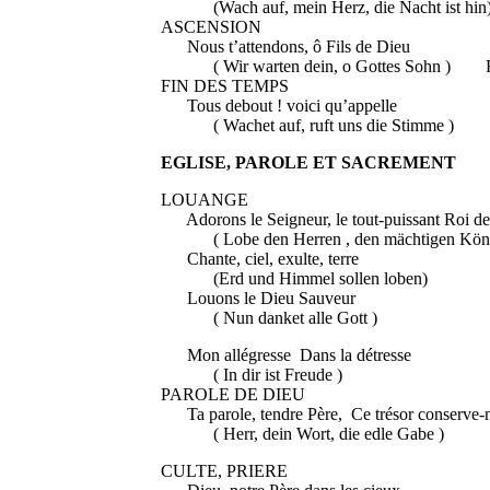
(Wach auf, mein Herz, die Nacht ist hin
ASCENSION
Nous t’attendons, ô Fils d
( Wir warten dein, o Gottes Sohn ) Fin 
FIN DES TEMPS
Tous debout ! voici qu’appe
( Wachet auf, ruft uns die Stimme )
EGLISE, PAROLE ET SACREMENT
LOUANGE
Adorons le Seigneur, le tout-pui
( Lobe den Herren , den mächtigen Köni
Chante, ciel, exulte, 
(Erd und Himmel sollen loben) 
Louons le Dieu Sauve
( Nun danket alle Gott ) 
Mon allégresse Dans la dé
( In dir ist Freude 
PAROLE DE DIEU
Ta parole, tendre Père, Ce trésor con
( Herr, dein Wort, die edle Gabe )
CULTE, PRIERE