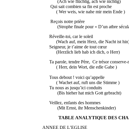
(Ach wie flüchtig, ach wie ni
Qui sait combien sa fin est
( Wer weis, wie nahe mir mein
Reçois notre prière 
(Strophe finale pour « D’un atbre sécula
Réveille-toi, car le 
(Wach auf, mein Herz, die Nacht ist hin
Seigneur, je t’aime de tout 
(Herzlich lieb hab ich dich, o Herr)
Ta parole, tendre Père, Ce trésor con
( Herr, dein Wort, die edle Gabe )
Tous debout ! voici qu’appe
( Wachet auf, ruft uns die Stimme )
Tu nous as jusqu’ici con
(Bis hieher hat mich Gott ge
Veillez, enfants des
(Mit Ernst, ihr Menschenkinder)
TABLE ANALYTIQUE DES CHA
ANNEE DE L’EGLISE