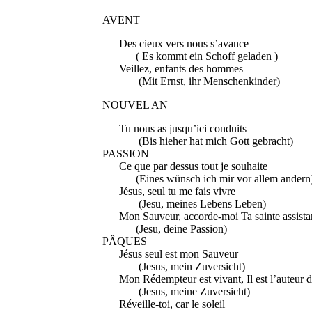
AVENT
Des cieux vers no
( Es kommt ein Schoff g
Veillez, enfants des
(Mit Ernst, ihr Menschenkinder)
NOUVEL AN
Tu nous as jusqu’ici con
(Bis hieher hat mich Gott ge
PASSION
Ce que par dessus tout je 
(Eines wünsch ich mir vor allem andern
Jésus, seul tu me fais
(Jesu, meines Lebens Leben)
Mon Sauveur, accorde-moi Ta sain
(Jesu, deine Passion)
PÂQUES
Jésus seul est mon S
(Jesus, mein Zuversicht)
Mon Rédempteur est vivant, Il est l’
(Jesus, meine Zuversicht)
Réveille-toi, car le 