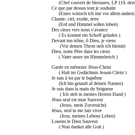
(Chef couvert de blessures, LP 119, derni
Ce que par dessus tout je 
(Eines wünsch ich mir vor allem andern
Chante, ciel, exulte, 
(Erd und Himmel sollen loben) 
Des cieux vers no
( Es kommt ein Schoff g
Devant ton trône, ô Dieu, je
(Vor deinen Thron steh ich hiemit)
Dieu, notre Père dans l
( Vater unser im Himmelreich )
Garde en mémoire J
( Halt im Gedächtnis Jesum Ch
Je suis à toi par le b
(Ich bin getauft af deinen Namen)
Je suis dans la main du Sei
( Ich steh in meines Herren
Jésus seul est mon S
(Jesus, mein Zuversicht)
Jésus, seul tu me fais
(Jesu, meines Lebens Leben)
Louons le Dieu Sauve
( Nun danket alle Gott ) 