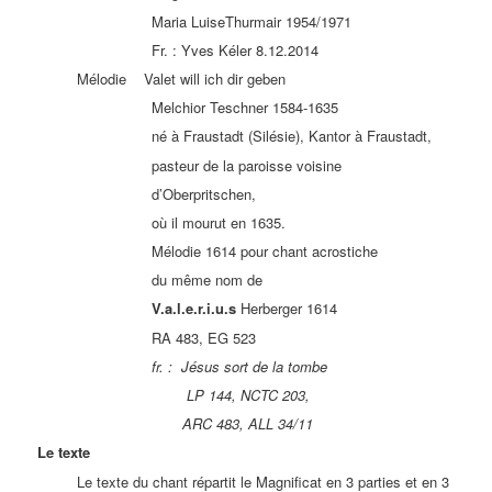
Maria LuiseThurmair 1954/1971
Fr. : Yves Kéler 8.12.2014
Mélodie Valet will ich dir geben
Melchior Teschner 1584-1635
né à Fraustadt (Silésie), Kantor à Fraustadt,
pasteur de la paroisse voisine
d’Oberpritschen,
où il mourut en 1635.
Mélodie 1614 pour chant acrostiche
du même nom de
V.a.l.e.r.i.u.s
Herberger 1614
RA 483, EG 523
fr. : Jésus sort de la tombe
LP 144, NCTC 203,
ARC 483, ALL 34/11
Le texte
Le texte du chant répartit le Magnificat en 3 parties et en 3