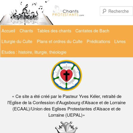
Aller
au
contenu
principal
Menu
Accueil
Chants
Tables des chants
Cantates de Bach
principal
Liturgie du Culte
Plans et ordres du Culte
Prédications
Livres
Etudes : histoire, liturgie, théologie
« Ce site a été créé par le Pasteur Yves Kéler, retraité de
l'Eglise de la Confession d'Augsbourg d'Alsace et de Lorraine
(ECAAL)/Union des Eglises Protestantes d'Alsace et de
Lorraine (UEPAL)»