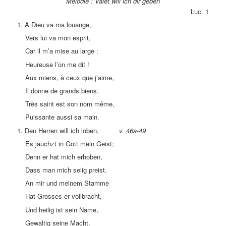
Mélodie : Valet will ich dir geben
Luc. 1
1. A Dieu va ma louange,
Vers lui va mon esprit,
Car il m’a mise au large :
Heureuse l’on me dit !
Aux miens, à ceux que j’aime,
Il donne de grands biens.
Très saint est son nom même,
Puissante aussi sa main.
1. Den Herren will ich loben,
v. 46a-49
Es jauchzt in Gott mein Geist;
Denn er hat mich erhoben,
Dass man mich selig preist.
An mir und meinem Stamme
Hat Grosses er vollbracht,
Und heilig ist sein Name,
Gewaltig seine Macht.