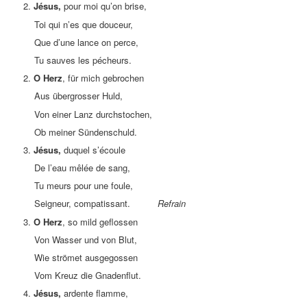
2.
Jésus,
pour moi qu’on brise,
Toi qui n’es que douceur,
Que d’une lance on perce,
Tu sauves les pécheurs.
2.
O Herz
, für mich gebrochen
Aus übergrosser Huld,
Von einer Lanz durchstochen,
Ob meiner Sündenschuld.
3.
Jésus,
duquel s’écoule
De l’eau mêlée de sang,
Tu meurs pour une foule,
Seigneur, compatissant.
Refrain
3.
O Herz
, so mild geflossen
Von Wasser und von Blut,
Wie strömet ausgegossen
Vom Kreuz die Gnadenflut.
4.
Jésus,
ardente flamme,