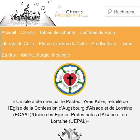
Aller
au
contenu
principal
Menu
Accueil
Chants
Tables des chants
Cantates de Bach
principal
Liturgie du Culte
Plans et ordres du Culte
Prédications
Livres
Etudes : histoire, liturgie, théologie
« Ce site a été créé par le Pasteur Yves Kéler, retraité de
l'Eglise de la Confession d'Augsbourg d'Alsace et de Lorraine
(ECAAL)/Union des Eglises Protestantes d'Alsace et de
Lorraine (UEPAL)»