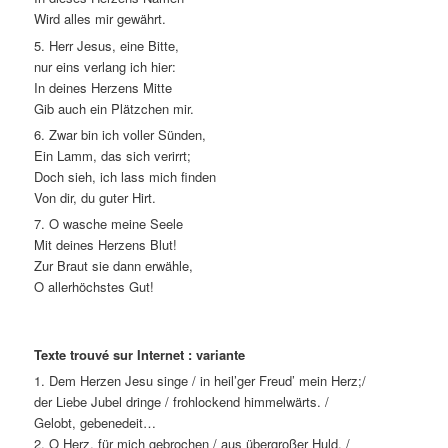
Wird alles mir gewährt.
5. Herr Jesus, eine Bitte,
nur eins verlang ich hier:
In deines Herzens Mitte
Gib auch ein Plätzchen mir.
6. Zwar bin ich voller Sünden,
Ein Lamm, das sich verirrt;
Doch sieh, ich lass mich finden
Von dir, du guter Hirt.
7. O wasche meine Seele
Mit deines Herzens Blut!
Zur Braut sie dann erwähle,
O allerhöchstes Gut!
Texte trouvé sur Internet : variante
1. Dem Herzen Jesu singe / in heil’ger Freud’ mein Herz;/
der Liebe Jubel dringe / frohlockend himmelwärts. /
Gelobt, gebenedeit…
2. O Herz, für mich gebrochen / aus übergroßer Huld, /