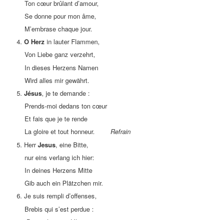
Ton cœur brûlant d’amour,
Se donne pour mon âme,
M’embrase chaque jour.
4.
O Herz
in lauter Flammen,
Von Liebe ganz verzehrt,
In dieses Herzens Namen
Wird alles mir gewährt.
5.
Jésus
, je te demande :
Prends-moi dedans ton cœur
Et fais que je te rende
La gloire et tout honneur.
Refrain
5. Herr
Jesus
, eine Bitte,
nur eins verlang ich hier:
In deines Herzens Mitte
Gib auch ein Plätzchen mir.
6. Je suis rempli d’offenses,
Brebis qui s’est perdue :