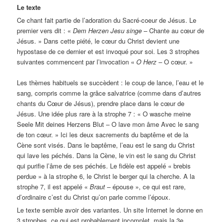
Le texte
Ce chant fait partie de l’adoration du Sacré-coeur de Jésus. Le
premier vers dit : «
Dem Herzen Jesu singe
– Chante au cœur de
Jésus. » Dans cette piété, le cœur du Christ devient une
hypostase de ce dernier et est invoqué pour soi. Les 3 strophes
suivantes commencent par l’invocation «
O Herz
– O cœur. »
Les thèmes habituels se succèdent : le coup de lance, l’eau et le
sang, compris comme la grâce salvatrice (comme dans d’autres
chants du Cœur de Jésus), prendre place dans le cœur de
Jésus. Une idée plus rare à la strophe 7 : « O wasche meine
Seele Mit deines Herzens Blut – O lave mon âme Avec le sang
de ton cœur. » Ici les deux sacrements du baptême et de la
Cène sont visés. Dans le baptême, l’eau est le sang du Christ
qui lave les péchés. Dans la Cène, le vin est le sang du Christ
qui purifie l’âme de ses péchés. Le fidèle est appelé « brebis
perdue » à la strophe 6, le Christ le berger qui la cherche. A la
strophe 7, il est appelé «
Braut
– épouse », ce qui est rare,
d’ordinaire c’est du Christ qu’on parle comme l’époux.
Le texte semble avoir des variantes. Un site Internet le donne en
3 strophes, ce qui est probablement incomplet, mais la 3e