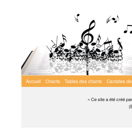
Aller
au
contenu
principal
Menu
Accueil
Chants
Tables des chants
Cantates de
principal
« Ce site a été créé pa
(