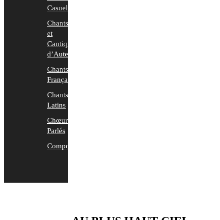
Casuels
Chants
et
Cantiques
d’Auteurs
Chants
Français
Chants
Latins
Chœurs
Parlés
Compositions