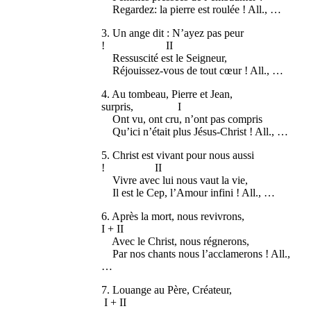
Regardez: la pierre est roulée ! All., …
3. Un ange dit : N’ayez pas peur
! II
Ressuscité est le Seigneur,
Réjouissez-vous de tout cœur ! All., …
4. Au tombeau, Pierre et Jean,
surpris, I
Ont vu, ont cru, n’ont pas compris
Qu’ici n’était plus Jésus-Christ ! All., …
5. Christ est vivant pour nous aussi
! II
Vivre avec lui nous vaut la vie,
Il est le Cep, l’Amour infini ! All., …
6. Après la mort, nous revivrons,
I + II
Avec le Christ, nous régnerons,
Par nos chants nous l’acclamerons ! All.,
…
7. Louange au Père, Créateur,
I + II