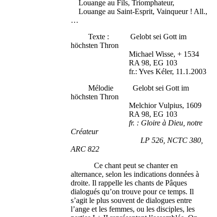
Louange au Fils, Triomphateur,
Louange au Saint-Esprit, Vainqueur ! All.,
…
Texte : Gelobt sei Gott im
höchsten Thron
Michael Wisse, + 1534
RA 98, EG 103
fr.: Yves Kéler, 11.1.2003
Mélodie Gelobt sei Gott im
höchsten Thron
Melchior Vulpius, 1609
RA 98, EG 103
fr. : Gloire à Dieu, notre
Créateur
LP 526, NCTC 380,
ARC 822
Ce chant peut se chanter en
alternance, selon les indications données à
droite. Il rappelle les chants de Pâques
dialogués qu’on trouve pour ce temps. Il
s’agit le plus souvent de dialogues entre
l’ange et les femmes, ou les disciples, les