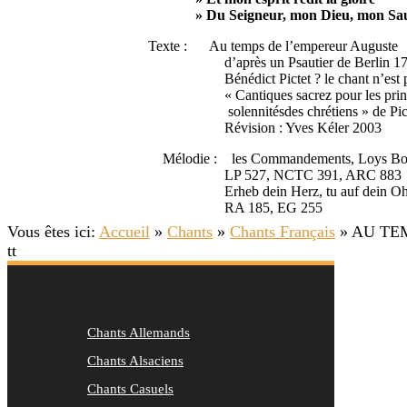
» Du Seigneur, mon Dieu, mon Sau
Texte : Au temps de l’empereur Auguste
d’après un Psautier de Berlin 17
Bénédict Pictet ? le chant n’est p
« Cantiques sacrez pour les princ
solennitésdes chrétiens » de Pict
Révision : Yves Kéler 2003
Mélodie : les Commandements, Loys Bou
LP 527, NCTC 391, ARC 883
Erheb dein Herz, tu auf dein Oh
RA 185, EG 255
Vous êtes ici:
Accueil
»
Chants
»
Chants Français
»
AU TEMP
tt
Chants Allemands
Chants Alsaciens
Chants Casuels