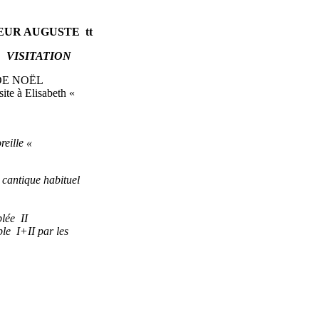
 AUGUSTE tt
ISITATION
E NOËL
à Elisabeth «
lle «
 cantique habituel
ée II
ble I+II par les