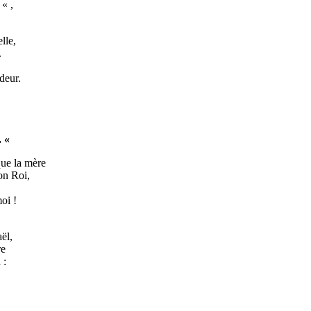
e « ,
lle,
.
eur.
. «
 la mère
Roi,
re,
i !
l,
re
:
ire