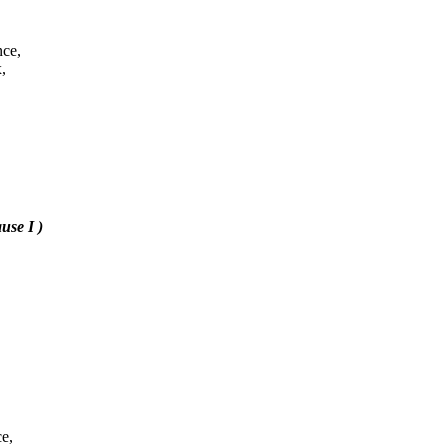
ance,
,
use I )
ce,