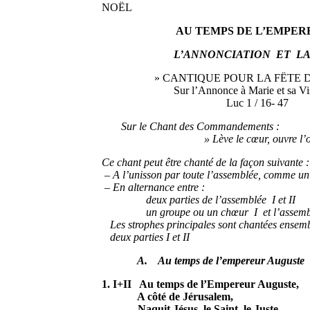
NOËL
AU TEMPS DE L’EMPEREUR
L’ANNONCIATION ET LA V
» CANTIQUE POUR LA FËTE D
Sur l’Annonce à Marie et sa Visite 
Luc 1 / 16- 47
Sur le Chant des Commandements :
» Lève le cœur, ouvre l’orei
Ce chant peut être chanté de la façon suivante :
– A l’unisson par toute l’assemblée, comme un
– En alternance entre :
deux parties de l’assemblée I et II
un groupe ou un chœur I et l’assembl
Les strophes principales sont chantées ensem
deux parties I et II
A. Au temps de l’empereur Auguste
1. I+II Au temps de l’Empereur Auguste,
A côté de Jérusalem,
Naquit Jésus, le Saint, le Juste,