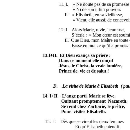
11. I. » Ne doute pas de sa promesse
» Ni de son infini pouvoir.
II. » Elisabeth, en sa vieillesse,
» Vient, elle aussi, de concevoir
12. I Alors Marie, ravie, heureuse,
S’écria : » Mon cœur est soumi
II. Que Dieu, mon Maître en toute c
Fasse en moi ce qu’il a promis. 
13.I+II. Et Dieu exauça sa prière :
Dans ce moment elle conçut
Jésus, le Christ, la vraie lumière,
Prince de vie et de salut !
D. La visite de Marie à Elisabeth ( paus
14. I+II. L’ange parti, Marie se lève,
Quittant promptement Nazareth,
Se rend chez Zacharie, le prêtre,
Pour visiter Elisabeth.
15. I. Dès que se virent les deux femmes
Et qu’Elisabeth entendit