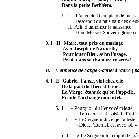
Dans la petite Bethléem.
2. I. L’ange de Dieu, plein de puiss
Descendit du plus haut des cieux
II. Afin d’annoncer la naissance
D’un Messie, Sauveur glorieux.
3. I.+II Marie, tout près du mariage
Avec Joseph de Nazareth,
Pour louer Dieu, selon l’usage,
Priait dans sa chambre en secr
et.
B. L’annonce de l’ange Gabriel à Marie ( pa
4. I+II Gabriel, l’ange, vint chez elle
De la part du Dieu d’Israël.
La Vierge, étonnée qu’on l’appelle,
Ecoute l’archange immortel.
5. I. » Pourquoi, dit l’envoyé céleste,
» Ton cœur est-il saisi d’effroi ?
II. » Le Seigneur dit, et je l’atteste :
» Dieu, l’Eternel, est avec toi. «
6. I. » Le Seigneur te remplit de grâ