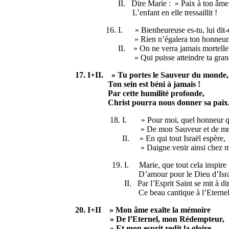
II. Dire Marie : » Paix à ton âm
L’enfant en elle tressaillit !
16. I. » Bienheureuse es-tu, lui dit-e
» Rien n’égalera ton honneur
II. » On ne verra jamais mortelle
» Qui puisse atteindre ta grand
17. I+II. » Tu portes le Sauveur du monde,
Ton sein est béni à jamais !
Par cette humilité profonde,
Christ pourra nous donner sa paix
18. I. » Pour moi, quel honneur que
» De mon Sauveur et de mon 
II. » En qui tout Israël espè
» Daigne venir ainsi chez mo
19. I. Marie, que tout cela inspire
D’amour pour le Dieu d’Israë
II. Par l’Esprit Saint se mit à di
Ce beau cantique à l’Eternel 
20. I+II » Mon âme exalte la mémoire
» De l’Eternel, mon Rédempteur,
» Et mon esprit redit la glo