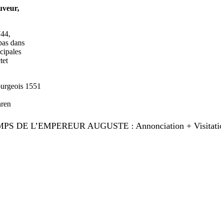
veur,
44,
as dans
ipales
et
rgeois 1551
ren
S DE L’EMPEREUR AUGUSTE : Annonciation + Visitation