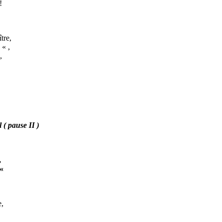
!
r.
tre,
« ,
,
 pause II )
,
 «
.
e,