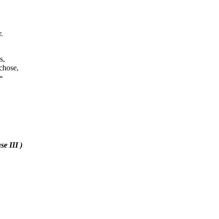
.
s,
hose,
»
e III )