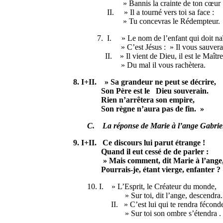
» Bannis la crainte de ton cœur 
II. » Il a tourné vers toi sa face :
» Tu concevras le Rédempteu
7. I. » Le nom de l’enfant qui doit naî
» C’est Jésus : » Il vous sauvera 
II. » Il vient de Dieu, il est le Maître
» Du mal il vous rachètera.
8. I+II. » Sa grandeur ne peut se décrire,
Son Père est le Dieu souverain.
Rien n’arrêtera son empire,
Son règne n’aura pas de fin. »
C. La réponse de Marie à l’ange Gabriel (
9. I+II. Ce discours lui parut étrange !
Quand il eut cessé de de parler :
» Mais comment, dit Marie à l’ange
Pourrais-je, étant vierge, enfanter ?
10. I. » L’Esprit, le Créateur du monde,
» Sur toi, dit l’ange, descendra
II. » C’est lui qui te rendra fécond
» Sur toi son ombre s’étendra .