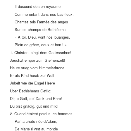
Il descend de son royaume
Comme enfant dans nos bas-lieux.
Chantez tels l’armée des anges
Sur les champs de Bethléem :
« A toi, Dieu, vont nos louanges,
Plein de grâce, doux et bon ! »
1. Christen, singt dem Gottessohne!
Jauchzt empor zum Sternenzelt!
Heute stieg vom Himmelsthrone
Er als Kind herab zur Welt.
Jubelt wie die Engel Heere
Über Bethlehems Gefild:
Dir, o Gott, sei Dank und Ehre!
Du bist gnädig, gut und mild!
2. Quand étaient perdus les hommes
Par la chute née d’Adam,
De Marie il vint au monde