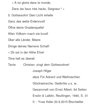
« A toi gloire dans le monde,
Dans les lieux très hauts, Seigneur ! »
5. Gottessohn! Dein Licht erhelle
Ganz das weite Erdenrund!
Öffne deine Gnadenquelle!
Allen Völkern mach sie kund!
Über alle Länder, Meere
Dringe deines Namens Schall!
« Dir sei in der Höhe Ehre!
Töne hell es überall.
Texte Christen, singt dem Gottessohne!
Joseph Hilger
dans
Für Advent und Weihnachten
Glückwünsche, Gedichte u.s. w.
Gesammelt von Ernst Albert, 64 Seiten
Enslin & Laiblin, Reutlingen, 1940, S. 31
fr. : Yves Kéler 20.9.2015 Bischwiller