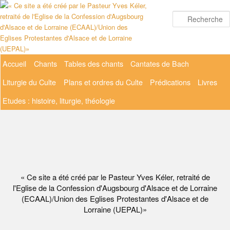
Aller
au
contenu
principal
Menu
Accueil
Chants
Tables des chants
Cantates de Bach
principal
Liturgie du Culte
Plans et ordres du Culte
Prédications
Livres
Etudes : histoire, liturgie, théologie
« Ce site a été créé par le Pasteur Yves Kéler, retraité de
l'Eglise de la Confession d'Augsbourg d'Alsace et de Lorraine
(ECAAL)/Union des Eglises Protestantes d'Alsace et de
Lorraine (UEPAL)»