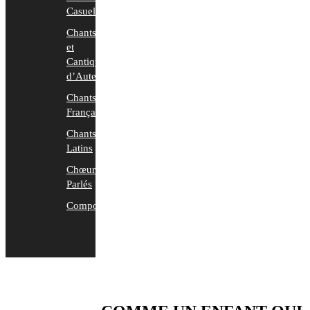
Casuels
Chants
et
Cantiques
d’Auteurs
Chants
Français
Chants
Latins
Chœurs
Parlés
Compositions