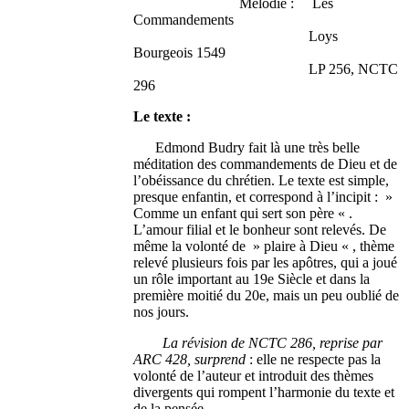
Mélodie : Les
Commandements
Loys
Bourgeois 1549
LP 256, NCTC
296
Le texte :
Edmond Budry fait là une très belle
méditation des commandements de Dieu et de
l’obéissance du chrétien. Le texte est simple,
presque enfantin, et correspond à l’incipit : »
Comme un enfant qui sert son père « .
L’amour filial et le bonheur sont relevés. De
même la volonté de » plaire à Dieu « , thème
relevé plusieurs fois par les apôtres, qui a joué
un rôle important au 19e Siècle et dans la
première moitié du 20e, mais un peu oublié de
nos jours.
La révision de NCTC 286, reprise par
ARC 428, surprend
: elle ne respecte pas la
volonté de l’auteur et introduit des thèmes
divergents qui rompent l’harmonie du texte et
de la pensée.