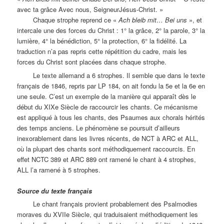
avec ta grâce Avec nous, SeigneurJésus-Christ. »
Chaque strophe reprend ce «
Ach bleib mit… Bei uns
», et
intercale une des forces du Christ : 1° la grâce, 2° la parole, 3° la
lumière, 4° la bénédiction, 5° la protection, 6° la fidélité. La
traduction n’a pas repris cette répétition du cadre, mais les
forces du Christ sont placées dans chaque strophe.
Le texte allemand a 6 strophes. Il semble que dans le texte
français de 1846, repris par LP 184, on ait fondu la 5e et la 6e en
une seule. C’est un exemple de la manière qui apparaît dès le
début du XIXe Siècle de raccourcir les chants. Ce mécanisme
est appliqué à tous les chants, des Psaumes aux chorals hérités
des temps anciens. Le phénomène se poursuit d’ailleurs
inexorablement dans les livres récents, de NCT à ARC et ALL,
où la plupart des chants sont méthodiquement raccourcis. En
effet NCTC 389 et ARC 889 ont ramené le chant à 4 strophes,
ALL l’a ramené à 5 strophes.
Source du texte français
Le chant français provient probablement des Psalmodies
moraves du XVIIe Siècle, qui traduisaient méthodiquement les