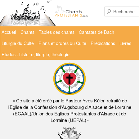
Aller
au
contenu
principal
Menu
Accueil
Chants
Tables des chants
Cantates de Bach
principal
Liturgie du Culte
Plans et ordres du Culte
Prédications
Livres
Etudes : histoire, liturgie, théologie
« Ce site a été créé par le Pasteur Yves Kéler, retraité de
l'Eglise de la Confession d'Augsbourg d'Alsace et de Lorraine
(ECAAL)/Union des Eglises Protestantes d'Alsace et de
Lorraine (UEPAL)»