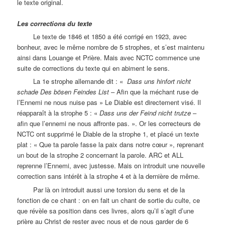
le texte original.
Les corrections du texte
Le texte de 1846 et 1850 a été corrigé en 1923, avec
bonheur, avec le même nombre de 5 strophes, et s’est maintenu
ainsi dans Louange et Prière. Mais avec NCTC commence une
suite de corrections du texte qui en abiment le sens.
La 1e strophe allemande dit : «
Dass uns hinfort nicht
schade Des bösen Feindes List
– Afin que la méchant ruse de
l’Ennemi ne nous nuise pas » Le Diable est directement visé. Il
réapparaît à la strophe 5 : «
Dass uns der Feind nicht trutze
–
afin que l’ennemi ne nous affronte pas. ». Or les correcteurs de
NCTC ont supprimé le Diable de la strophe 1, et placé un texte
plat : « Que ta parole fasse la paix dans notre cœur », reprenant
un bout de la strophe 2 concernant la parole. ARC et ALL
reprenne l’Ennemi, avec justesse. Mais on introduit une nouvelle
correction sans intérêt à la strophe 4 et à la dernière de même.
Par là on introduit aussi une torsion du sens et de la
fonction de ce chant : on en fait un chant de sortie du culte, ce
que révèle sa position dans ces livres, alors qu’il s’agit d’une
prière au Christ de rester avec nous et de nous garder de 6