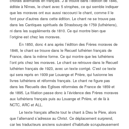
chorals allemands en français. J’ai trouvé dans l’édition de 1846,
éditée à Nîmes, le chant avec 5 strophes, ce qui semble indiquer
que les moraves ont eux aussi raccourci le chant, comme il le
font pour d’autres dans cette édition. Le chant ne se trouve pas
dans les Cantiques spirituels de Strasbourg de 1759 (luthériens),
ni dans les suppléments de 1810. Ce qui montre bien que
l’origine est chez les moraves.
En 1850, donc 4 ans après l’édition des Frères moraves de
1846, le chant se trouve dans le Recueil luthérien français de
France, dans la même forme. Ce qui montre que les luthériens
l’ont pris chez les moraves. Le chant se retrouve dans le Recueil
luthérien français de 1923, avec un texte corrigé. C’est ce texte
qui sera repris en 1939 par Louange et Prière, qui fusionne les
livres luthériens et réformés français. Le chant ne figure pas
dans les Recueils des Eglises réformées de France de 1859 et
de 1895. La filiation passe donc à l’évidence des Frères moraves
aux luthériens français puis au Louange et Prière, et de là à
NCTC, ARC et ALL.
Le texte français affecte tout le chant à Dieu le Père, alors
que l’allemand s’adresse au Christ. Ce déplacement surprend,
car les traducteurs anciens suivaient d’habitude scrupuleusement