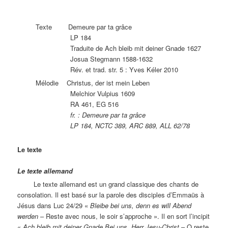
Texte Demeure par ta grâce
LP 184
Traduite de Ach bleib mit deiner Gnade 1627
Josua Stegmann 1588-1632
Rév. et trad. str. 5 : Yves Kéler 2010
Mélodie Christus, der ist mein Leben
Melchior Vulpius 1609
RA 461, EG 516
fr. : Demeure par ta grâce
LP 184, NCTC 389, ARC 889, ALL 62/78
Le texte
Le texte allemand
Le texte allemand est un grand classique des chants de
consolation. Il est basé sur la parole des disciples d’Emmaüs à
Jésus dans Luc 24/29 «
Bleibe bei uns, denn es will Abend
werden
– Reste avec nous, le soir s’approche ». Il en sort l’incipit
«
Ach bleib mit deiner Gnade Bei uns, Herr Jesu-Christ
– O reste