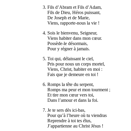
3. Fils d’Abram et Fils d’Adam,
Fils de Dieu, Héros puissant,
De Joseph et de Marie,
Viens, rapporte-nous la vie !
4. Sois le bienvenu, Seigneur,
Viens habiter dans mon cœur.
Possède-le désormais,
Pour y régner à jamais.
5. Toi qui, délaissant le ciel,
Pris pour nous un corps mortel,
Viens, Christ, habiter en moi :
Fais que je demeure en toi !
6. Romps la tête du serpent,
Romps ma peur et mon tourment ;
Et tire mon cœur vers toi,
Dans l’amour et dans la foi.
7. Je te sers dès ici-bas,
Pour qu’à l’heure où tu viendras
Reprendre à toi tes élus,
J’appartienne au Christ Jésus !