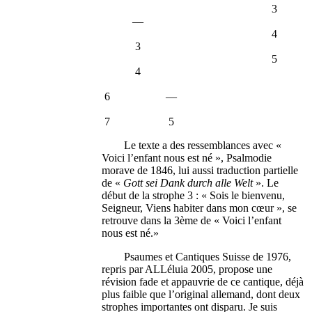
3
—
4
3
5
4
6 —
7 5
Le texte a des ressemblances avec «
Voici l’enfant nous est né », Psalmodie
morave de 1846, lui aussi traduction partielle
de «
Gott sei Dank durch alle Welt
». Le
début de la strophe 3 : « Sois le bienvenu,
Seigneur, Viens habiter dans mon cœur », se
retrouve dans la 3ème de « Voici l’enfant
nous est né.»
Psaumes et Cantiques Suisse de 1976,
repris par ALLéluia 2005, propose une
révision fade et appauvrie de ce cantique, déjà
plus faible que l’original allemand, dont deux
strophes importantes ont disparu. Je suis