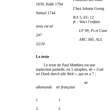
1659, Halle 1704
Chez Johann Georg
Stötzel 1744
RA 5, EG 12
fr. : Voici l’enfant
nous est né
LP 99, Ps et Cant
247
ARC 360, ALL
32/20
Le texte
Le texte de Paul Matthieu est une
traduction partielle, en 5 strophes, de «
Gott
sei Dank durch alle Welt
», qui en a 7 :
str
allemande str française
1 1
2 2