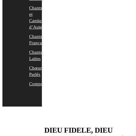
Chants
et
Cantiques
d’Auteurs
Chants
Français
Chants
Latins
Chœurs
Parlés
Compositions
DIEU FIDELE, DIEU