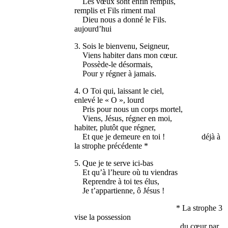
Les vœux sont enfin remplis,
remplis et Fils riment mal
Dieu nous a donné le Fils.
aujourd’hui
3. Sois le bienvenu, Seigneur,
Viens habiter dans mon cœur.
Possède-le désormais,
Pour y régner à jamais.
4. O Toi qui, laissant le ciel,
enlevé le « O », lourd
Pris pour nous un corps mortel,
Viens, Jésus, régner en moi,
habiter, plutôt que régner,
Et que je demeure en toi ! déjà à
la strophe précédente *
5. Que je te serve ici-bas
Et qu’à l’heure où tu viendras
Reprendre à toi tes élus,
Je t’appartienne, ô Jésus !
* La strophe 3
vise la possession
du cœur par