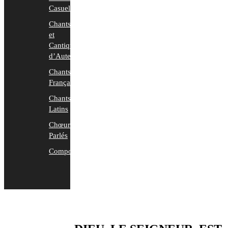
Casuels
Chants
et
Cantiques
d’Auteurs
Chants
Français
Chants
Latins
Chœurs
Parlés
Compositions