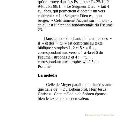
qu’on trouve dans les Psaumes : Ps 25/1 ; Ps
94/1 ; Ps 88/1. » Le Seigneur Dieu » fait 4
syllabes, qui permettent d’obtenir un vers
cohérent : » Le Seigneur Dieu est mon
berger. » Cela ramène l’accent sur » mon « ,
ce qui est l’intention fondamentale du Psaume
23.
Dans le texte du chant, l’alternance des »
il » et des » tu » est conforme au texte
biblique : strophes 1, 2 et 5 : » il « ,
correspondant aux versets 1 à 4a et 6 du
Psaume ; strophes 3 et 4 : » tu « ,
correspondant aux strophes 4b à 5 du
Psaume.
La mélodie
Celle de Meyer paraît moins intéressante
que celle de » Du Lebensbrot, Herr Jesus
Christ « . Cette mélodie de Sohren épouse
bien le texte et le met en valeur.
Mentions Légales