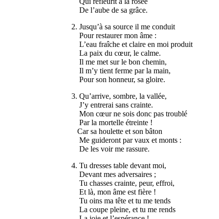
Qui refleurit à la rosée
De l’aube de sa grâce.
2. Jusqu’à sa source il me conduit
Pour restaurer mon âme :
L’eau fraîche et claire en moi produit
La paix du cœur, le calme.
Il me met sur le bon chemin,
Il m’y tient ferme par la main,
Pour son honneur, sa gloire.
3. Qu’arrive, sombre, la vallée,
J’y entrerai sans crainte.
Mon cœur ne sois donc pas troublé
Par la mortelle étreinte !
Car sa houlette et son bâton
Me guideront par vaux et monts :
De les voir me rassure.
4. Tu dresses table devant moi,
Devant mes adversaires ;
Tu chasses crainte, peur, effroi,
Et là, mon âme est fière !
Tu oins ma tête et tu me tends
La coupe pleine, et tu me rends
La joie et l’espérance !