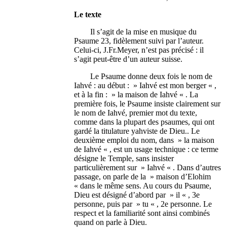
Le texte
Il s’agit de la mise en musique du
Psaume 23, fidèlement suivi par l’auteur.
Celui-ci, J.Fr.Meyer, n’est pas précisé : il
s’agit peut-être d’un auteur suisse.
Le Psaume donne deux fois le nom de
Iahvé : au début : » Iahvé est mon berger « ,
et à la fin : » la maison de Iahvé « . La
première fois, le Psaume insiste clairement sur
le nom de Iahvé, premier mot du texte,
comme dans la plupart des psaumes, qui ont
gardé la titulature yahviste de Dieu.. Le
deuxième emploi du nom, dans » la maison
de Iahvé « , est un usage technique : ce terme
désigne le Temple, sans insister
particulièrement sur » Iahvé « . Dans d’autres
passage, on parle de la » maison d’Elohim
« dans le même sens. Au cours du Psaume,
Dieu est désigné d’abord par » il « , 3e
personne, puis par » tu « , 2e personne. Le
respect et la familiarité sont ainsi combinés
quand on parle à Dieu.