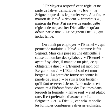
J.Fr.Meyer a respecté cette règle, et ne
parle de Iahvé, transcrit par »
Herr
« , le
Seigneur, que dans le premier vers. A la fin, »
maison de Iahvé » devient »
Vaterhaus
« ,
maison du Père. J’ai essayé de garder cette
règle et de ne pas citer Dieu ailleurs qu’au
début, par le titre » Le Seigneur Dieu « , qui
inclut Iahvé.
On aurait pu employer » l’Eternel « , qui
permet de traduire » Iahvé » comme le fait
Segond. Mais cela pose ici une difficulté, à
cause du nombre des syllabes : » l’Eternel »
ayant 3 syllabes, il manque un pied, ce qui
obligerait à dire : » L’Eternel est mon bon
Berger « , ou :’ » L’Eternel seul est mon
berger « . La première forme rencontre la
parole de Jésus : » Je suis le bon berger « ,
qu’il faut réserver à Jésus. La deuxième est
contraire à l’hénothéisme des Psaumes dans
lesquels la formule » Iahvé seul » était plutôt
rare. Il est préférable d’associer » Le
Seigneur » et » Dieu « , car cela rappelle
les formules combinées yahvistes-élohistes,