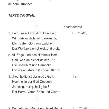
de demi-strophes.
TEXTE ORIGINAL
I
chant alterné
1. Herr, unser Gott, dich loben wir, I
(I latin)
Wir preisen dich, wir danken dir,
Dich Vater, Gott von Ewigkeit,
Der Weltkreis ehret weit und breit.
2. All Engel und des Himmels Herr II
Und, was da dienet deiner Ehr,
Die Cherubim und Seraphim
Lobsingen stets mit froher Stimm:
3. „Hochheilig ist der große Gott, I + II
Hochheilig der Gott Zebaoth.
Ja heilig, heilig, heilig heißt
Der Herre, Vater, Sohn und Geist.“
II
4. Dein göttlich Macht und Herrlichkeit I
(II latin)