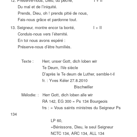
12. Préserve-nous, Dieu, du péché, I + II
Du mal et de l’iniquité.
Prends, Dieu, oh ! prends pitié de nous,
Fais-nous grâce et pardonne tout.
13. Seigneur, montre encor ta bonté, I + II
Conduis-nous vers l’éternité.
En toi nous avons espéré :
Préserve-nous d’être humiliés.
Texte : Herr, unser Gott, dich loben wir
Te Deum, IVe siècle
D’après le Te deum de Luther, semble-t-il
fr. : Yves Kéler 27.8.2010
Bischwiller
Mélodie: : Herr Gott, dich loben alle wir
RA 142, EG 300 = Ps 134 Bourgeois
frs : = Vous saints ministres du Seigneur Ps
134
LP 60,
=Bénissons, Dieu, le seul Seigneur
NCTC 134, ARC 134, ALL 134