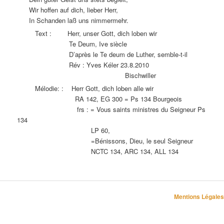
Wir hoffen auf dich, lieber Herr,
In Schanden laß uns nimmermehr.
Text : Herr, unser Gott, dich loben wir
Te Deum, Ive siècle
D’après le Te deum de Luther, semble-t-il
Rév : Yves Kéler 23.8.2010
Bischwiller
Mélodie: : Herr Gott, dich loben alle wir
RA 142, EG 300 = Ps 134 Bourgeois
frs : = Vous saints ministres du Seigneur Ps
134
LP 60,
=Bénissons, Dieu, le seul Seigneur
NCTC 134, ARC 134, ALL 134
Mentions Légales