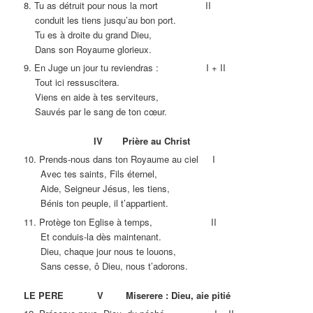
8. Tu as détruit pour nous la mort II
conduit les tiens jusqu’au bon port.
Tu es à droite du grand Dieu,
Dans son Royaume glorieux.
9. En Juge un jour tu reviendras : I + II
Tout ici ressuscitera.
Viens en aide à tes serviteurs,
Sauvés par le sang de ton cœur.
IV Prière au Christ
10. Prends-nous dans ton Royaume au ciel I
Avec tes saints, Fils éternel,
Aide, Seigneur Jésus, les tiens,
Bénis ton peuple, il t’appartient.
11. Protège ton Eglise à temps, II
Et conduis-la dès maintenant.
Dieu, chaque jour nous te louons,
Sans cesse, ô Dieu, nous t’adorons.
LE PERE V Miserere : Dieu, aie pitié