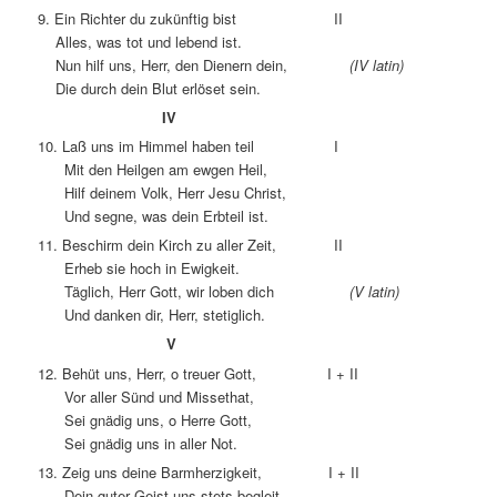
9. Ein Richter du zukünftig bist II
Alles, was tot und lebend ist.
Nun hilf uns, Herr, den Dienern dein,
(IV latin)
Die durch dein Blut erlöset sein.
IV
10. Laß uns im Himmel haben teil I
Mit den Heilgen am ewgen Heil,
Hilf deinem Volk, Herr Jesu Christ,
Und segne, was dein Erbteil ist.
11. Beschirm dein Kirch zu aller Zeit, II
Erheb sie hoch in Ewigkeit.
Täglich, Herr Gott, wir loben dich
(V latin)
Und danken dir, Herr, stetiglich.
V
12. Behüt uns, Herr, o treuer Gott, I + II
Vor aller Sünd und Missethat,
Sei gnädig uns, o Herre Gott,
Sei gnädig uns in aller Not.
13. Zeig uns deine Barmherzigkeit, I + II
Dein guter Geist uns stets begleit,