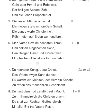
Geht über Himml und Erde weit.
Der heiligen Apostel Zahl
Und die lieben Propheten all,
5. Die teuren Märtrer allzumal II
Dich loben stets mit großem Schall.
Die ganze werte Christenheit
Rühmt dich auf Erden weit und breit.
6. Dich Vater, Gott im höchsten Thron, I + II
Und deinen eingebornen Sohn,
Den Heilgen Geist und Tröster wert
Mit gleichem Dienst sie lobt und ehrt.
III
7. Du höchster König, Jesu Christ, I
(III latin)
Des Vaters ewger Sohn du bist,
Du wardst ein Mensch, der Herr ein Knecht,
Zu retten das menschlich Geschlecht.
8. Du hast dem Tod zerstört sein Macht, I + II
Zum Himmelreich die Christen bracht,
Du sitzt zur Rechten Gottes gleich
Mit aller Ehr ins Vaters Reich.