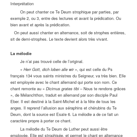
Interprétation
On peut chanter ce Te Deum strophique par parties, par
exemple 2, ou 3, entre des lectures et avant la prédication. Ou
bien avant et après la prédication.
On peut aussi chanter en alternance, soit de strophes entières,
sit de demi-strophes. Le texte devient alors très vivant.
La mélodie
Je n’ai pas trouvé celle de l’original.
«
Herr Gott, dich loben alle wir
», qui est celle du Ps
français 134 vous saints ministres du Seigneur, va très bien. Elle
est employée avec le chant allemand qui porte son nom. Ce
chant remonte au «
Dicimus grates tibi
– Nous te rendons grâces
», de Mélanchthon, traduit en allemand par son disciple Paul
Eber. Il est destiné à la Saint-Michel et à la fête de tous les
anges. Il reprend l’allusion aux séraphins et chérubins du Te
Deum, dont la source est Esaïe 6. La mélodie a de ce fait un
caractère propre à porter ce chant.
La mélodie du Te Deum de Luther peut aussi être
employée. Elle est strophisée, et permet le chant en alternance