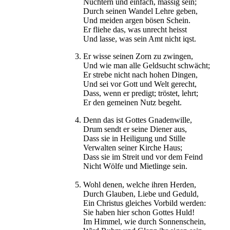
Nüchtern und einfach, mässig sein;
Durch seinen Wandel Lehre geben,
Und meiden argen bösen Schein.
Er fliehe das, was unrecht heisst
Und lasse, was sein Amt nicht iqst.
3. Er wisse seinen Zorn zu zwingen,
Und wie man alle Geldsucht schwächt;
Er strebe nicht nach hohen Dingen,
Und sei vor Gott und Welt gerecht,
Dass, wenn er predigt; tröstet, lehrt;
Er den gemeinen Nutz begeht.
4. Denn das ist Gottes Gnadenwille,
Drum sendt er seine Diener aus,
Dass sie in Heiligung und Stille
Verwalten seiner Kirche Haus;
Dass sie im Streit und vor dem Feind
Nicht Wölfe und Mietlinge sein.
5. Wohl denen, welche ihren Herden,
Durch Glauben, Liebe und Geduld,
Ein Christus gleiches Vorbild werden:
Sie haben hier schon Gottes Huld!
Im Himmel, wie durch Sonnenschein,