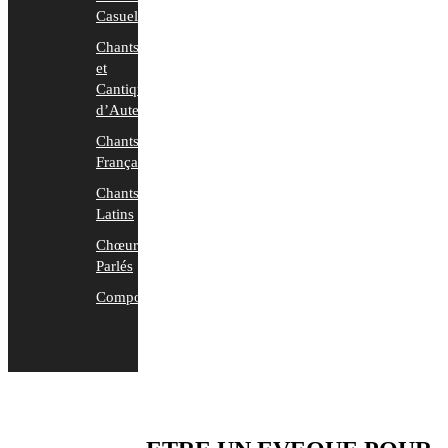
Casuels
Chants
et
Cantiques
d’Auteurs
Chants
Français
Chants
Latins
Chœurs
Parlés
Compositions