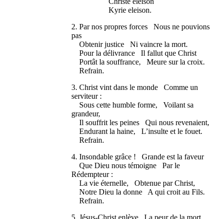
Christe eleison
Kyrie eleison.
2. Par nos propres forces Nous ne pouvions
pas
Obtenir justice Ni vaincre la mort.
Pour la délivrance Il fallut que Christ
Portât la souffrance, Meure sur la croix.
Refrain.
3. Christ vint dans le monde Comme un
serviteur :
Sous cette humble forme, Voilant sa
grandeur,
Il souffrit les peines Qui nous revenaient,
Endurant la haine, L’insulte et le fouet.
Refrain.
4. Insondable grâce ! Grande est la faveur
Que Dieu nous témoigne Par le
Rédempteur :
La vie éternelle, Obtenue par Christ,
Notre Dieu la donne A qui croit au Fils.
Refrain.
5. Jésus-Christ enlève La peur de la mort,