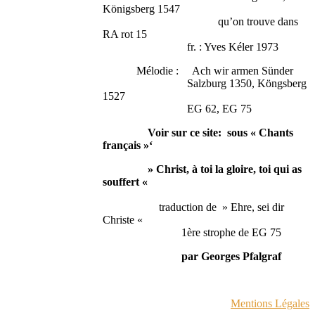
Königsberg 1547
qu’on trouve dans
RA rot 15
fr. : Yves Kéler 1973
Mélodie : Ach wir armen Sünder
Salzburg 1350, Köngsberg
1527
EG 62, EG 75
Voir sur ce site: sous « Chants
français »‘
» Christ, à toi la gloire, toi qui as
souffert «
traduction de » Ehre, sei dir
Christe «
1ère strophe de EG 75
par Georges Pfalgraf
Mentions Légales