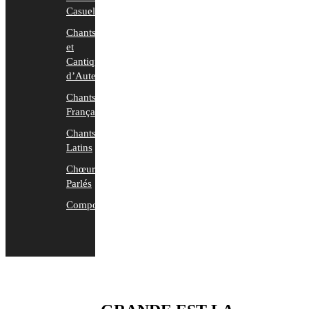
Casuels
Chants
et
Cantiques
d’Auteurs
Chants
Français
Chants
Latins
Chœurs
Parlés
Compositions