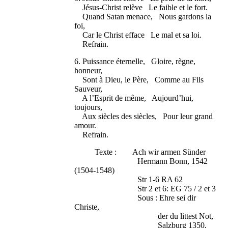
Jésus-Christ relève Le faible et le fort.
Quand Satan menace, Nous gardons la
foi,
Car le Christ efface Le mal et sa loi.
Refrain.
6. Puissance éternelle, Gloire, règne,
honneur,
Sont à Dieu, le Père, Comme au Fils
Sauveur,
A l’Esprit de même, Aujourd’hui,
toujours,
Aux siècles des siècles, Pour leur grand
amour.
Refrain.
Texte : Ach wir armen Sünder
Hermann Bonn, 1542
(1504-1548)
Str 1-6 RA 62
Str 2 et 6: EG 75 / 2 et 3
Sous : Ehre sei dir
Christe,
der du littest Not,
Salzburg 1350,