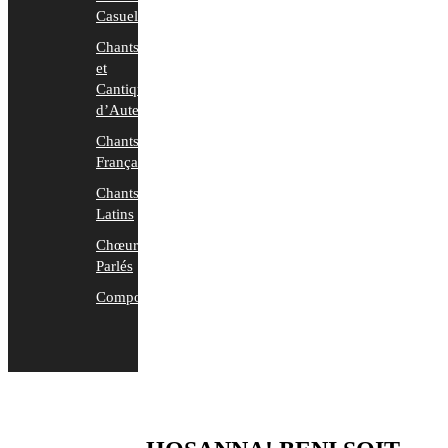
Casuels
Chants
et
Cantiques
d’Auteurs
Chants
Français
Chants
Latins
Chœurs
Parlés
Compositions