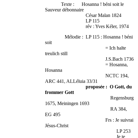
Texte : Hosanna ! béni soit le
Sauveur débonnaire
César Malan 1824
LP 115
rév : Yves Kéler, 1974
Mélodie : LP 115 : Hosanna ! béni
soit
= Ich halte
treulich still
J.S.Bach 1736
= Hosanna,
Hosanna
NCTC 194,
ARC 441, ALLéluia 33/31
proposée : O Gott, du
frommer Gott
Regensburg
1675, Meiningen 1693
RA 384,
EG 495
Frs : Je suivrai
Jésus-Christ
LP 253
Je te