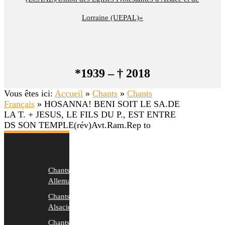
Lorraine (UEPAL)»
*1939 – † 2018
Vous êtes ici:
Accueil
»
Chants
»
Chants
Français
»
HOSANNA! BENI SOIT LE SA.DE
LA T. + JESUS, LE FILS DU P., EST ENTRE
DS SON TEMPLE(rév)Avt.Ram.Rep to
Chants
Allemands
Chants
Alsaciens
Chants