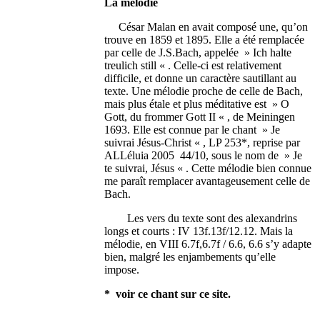
La mélodie
César Malan en avait composé une, qu’on
trouve en 1859 et 1895. Elle a été remplacée
par celle de J.S.Bach, appelée » Ich halte
treulich still « . Celle-ci est relativement
difficile, et donne un caractère sautillant au
texte. Une mélodie proche de celle de Bach,
mais plus étale et plus méditative est » O
Gott, du frommer Gott II « , de Meiningen
1693. Elle est connue par le chant » Je
suivrai Jésus-Christ « , LP 253*, reprise par
ALLéluia 2005 44/10, sous le nom de » Je
te suivrai, Jésus « . Cette mélodie bien connue
me paraît remplacer avantageusement celle de
Bach.
Les vers du texte sont des alexandrins
longs et courts : IV 13f.13f/12.12. Mais la
mélodie, en VIII 6.7f,6.7f / 6.6, 6.6 s’y adapte
bien, malgré les enjambements qu’elle
impose.
* voir ce chant sur ce site.