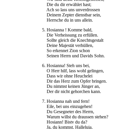
Die du dir erwählet hast;
Ach so lass uns unverdrossen
Deinem Zepter dienstbar sein,
Herrsche du in uns allein.
5. Hosianna ! Komme bald,
Die Verheissung zu erfüllen.
Sollte gleich die Knechtsgestalt
Deine Majestät verhüllen,
So erkennet Zion schon
Seinen Herrn und Davids Sohn.
6. Hosianna! Steh uns bei,
O Herr hilf, lass wohl gelingen,
Dass wir ohne Heuchelei
Dir das Herz zum Opfer bringen.
Du nimmst keinen Jünger an,
Der dir nicht gehorchen kann.
7. Hosianna nah und fern!
Eile, bei uns einzugehen!
Du Gesegneter des Herrn,
Warum willst du draussen stehen?
Hosiann! Bistv du da?
Ja, du kommst. Halleluja.