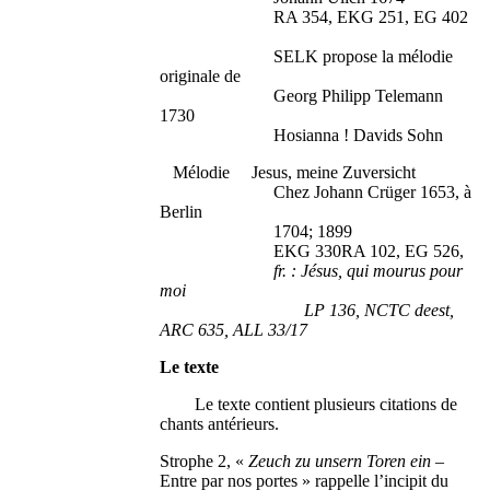
RA 354, EKG 251, EG 402
SELK propose la mélodie
originale de
Georg Philipp Telemann
1730
Hosianna ! Davids Sohn
Mélodie Jesus, meine Zuversicht
Chez Johann Crüger 1653, à
Berlin
1704; 1899
EKG 330RA 102, EG 526,
fr. : Jésus, qui mourus pour
moi
LP 136, NCTC deest,
ARC 635, ALL 33/17
Le texte
Le texte contient plusieurs citations de
chants antérieurs.
Strophe 2, «
Zeuch zu unsern Toren ein
–
Entre par nos portes » rappelle l’incipit du