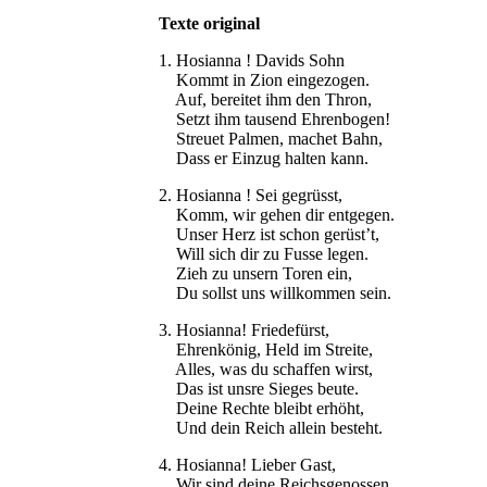
Texte original
1. Hosianna ! Davids Sohn
Kommt in Zion eingezogen.
Auf, bereitet ihm den Thron,
Setzt ihm tausend Ehrenbogen!
Streuet Palmen, machet Bahn,
Dass er Einzug halten kann.
2. Hosianna ! Sei gegrüsst,
Komm, wir gehen dir entgegen.
Unser Herz ist schon gerüst’t,
Will sich dir zu Fusse legen.
Zieh zu unsern Toren ein,
Du sollst uns willkommen sein.
3. Hosianna! Friedefürst,
Ehrenkönig, Held im Streite,
Alles, was du schaffen wirst,
Das ist unsre Sieges beute.
Deine Rechte bleibt erhöht,
Und dein Reich allein besteht.
4. Hosianna! Lieber Gast,
Wir sind deine Reichsgenossen,