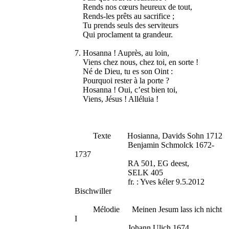
Rends nos cœurs heureux de tout,
Rends-les prêts au sacrifice ;
Tu prends seuls des serviteurs
Qui proclament ta grandeur.
7. Hosanna ! Auprès, au loin,
Viens chez nous, chez toi, en sorte !
Né de Dieu, tu es son Oint :
Pourquoi rester à la porte ?
Hosanna ! Oui, c’est bien toi,
Viens, Jésus ! Alléluia !
Texte Hosianna, Davids Sohn 1712
Benjamin Schmolck 1672-
1737
RA 501, EG deest,
SELK 405
fr. : Yves kéler 9.5.2012
Bischwiller
Mélodie Meinen Jesum lass ich nicht
I
Johann Ulich 1674