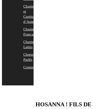
Chants
et
Cantiques
d’Auteurs
Chants
Français
Chants
Latins
Chœurs
Parlés
Compositions
HOSANNA ! FILS DE