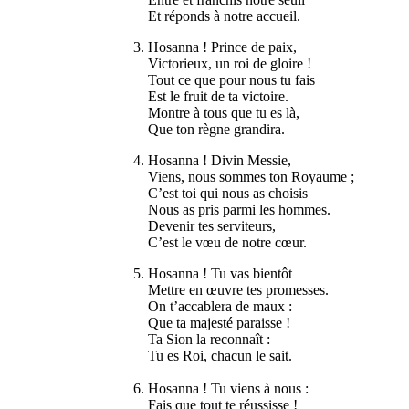
Et réponds à notre accueil.
3. Hosanna ! Prince de paix,
Victorieux, un roi de gloire !
Tout ce que pour nous tu fais
Est le fruit de ta victoire.
Montre à tous que tu es là,
Que ton règne grandira.
4. Hosanna ! Divin Messie,
Viens, nous sommes ton Royaume ;
C’est toi qui nous as choisis
Nous as pris parmi les hommes.
Devenir tes serviteurs,
C’est le vœu de notre cœur.
5. Hosanna ! Tu vas bientôt
Mettre en œuvre tes promesses.
On t’accablera de maux :
Que ta majesté paraisse !
Ta Sion la reconnaît :
Tu es Roi, chacun le sait.
6. Hosanna ! Tu viens à nous :
Fais que tout te réussisse !