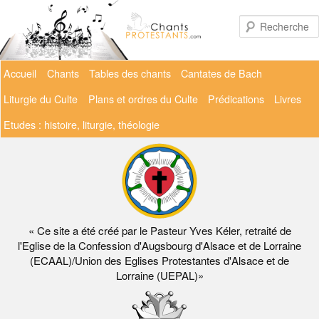
Aller
au
contenu
principal
Menu
Accueil
Chants
Tables des chants
Cantates de Bach
principal
Liturgie du Culte
Plans et ordres du Culte
Prédications
Livres
Etudes : histoire, liturgie, théologie
« Ce site a été créé par le Pasteur Yves Kéler, retraité de
l'Eglise de la Confession d'Augsbourg d'Alsace et de Lorraine
(ECAAL)/Union des Eglises Protestantes d'Alsace et de
Lorraine (UEPAL)»