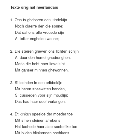
Texte original néerlandais
1. Ons is gheboren een kindekijn
Noch claerre den die sonne;
Dat sal ons alle vrouede sijn
Al totter enghelen wonne;
2. Die sterren gheven ons lichten schijn
Al door den hemel ghedronghen.
Maria die hebt haer lieve kint
Mit ganser minnen ghewonnen.
3. Si lechden in een cribbekijn
Mit haren sneewitten handen,
Si cusseden voor sijn mo,dlijn:
Das had haer seer verlangen.
4. Dt kinkijn speelde der moeder toe
Mit sinen cleinen armkens;
Hat lachede haer also soeterlike toe
Mit bliden blinkenden oochkens.