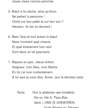
Joues roses comme pommes.
5. Bœuf à la crèche, ainsi qu’ânon,
Ne parlent à personne !
Christ sur leur paille et sur leur son ?
Heureux, ils les lui donnent !
6. Mais l’âne et tout autant le bœuf
Nous montrent quel miracle
Et quel événement tout neuf
Sont dans un tel spectacle.
7. Repose en paix, Jésus enfant,
Seigneur, mon Dieu, mon Maître.
En toi j’ai mon contentement,
A toi seul je veux être. Amen. (sur la dernière note)
Texte Ons is gheboren een kindekijn
15e ou 16e S. Pays-Bas
dans « ONS IS GHEBOREN,
Oude Printen en Teksten