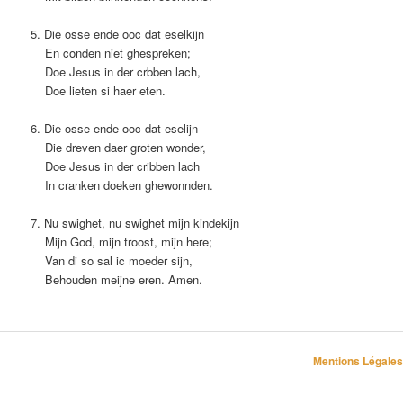
5. Die osse ende ooc dat eselkijn
En conden niet ghespreken;
Doe Jesus in der crbben lach,
Doe lieten si haer eten.
6. Die osse ende ooc dat eselijn
Die dreven daer groten wonder,
Doe Jesus in der cribben lach
In cranken doeken ghewonnden.
7. Nu swighet, nu swighet mijn kindekijn
Mijn God, mijn troost, mijn here;
Van di so sal ic moeder sijn,
Behouden meijne eren. Amen.
Mentions Légales