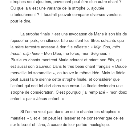
strophes sont ajoutées, provenant peut-être d’un autre chant ?
Ou que la 6 est une variante de la strophe 5, ajoutée
ultérieurement ? Il faudrait pouvoir comparer diverses versions
pour le dire.
La strophe finale 7 est une invocation de Marie à son fils de
reposer en paix, en silence. Elle contient les titres suivants que
la mère terrestre adresse à don fils céleste : «
Mijn God, mijn
troost, mijn here
– Mon Dieu, ma force, mon Seigneur. »
Plusieurs chants montrent Marie adorant et priant son Fils, qui
est aussi son Sauveur. Dans le très beau chant français « Douce
merveille Ici sommeille », on trouve la même idée. Mais le fidèle
peut aussi faire sienne cette strophe finale, et considérer que
l’enfant qui dort ici dort dans son cœur. La finale deviendra une
strophe de consécration. C’est pourquoi j’ai remplacé « mon doux
enfant » par « Jésus enfant. »
Si l’on ne veut pas dans un culte chanter les strophes «
mariales » 3 et 4, on peut les laisser et ne conserver que celles
sur le bœuf et l’âne, à cause de leur portée théologique.