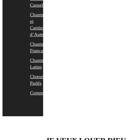
Casuels
Chants
et
Cantiques
d’Auteurs
Chants
Français
Chants
Latins
Chœurs
Parlés
Compositions