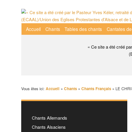
Aller
au
contenu
Menu
Accueil
Chants
Tables des chants
Cantates de
principal
principal
« Ce site a été créé pa
(
Vous êtes ici:
Accueil
»
Chants
»
Chants Français
»
LE CHRIS
Chants Allemands
Chants Alsaciens