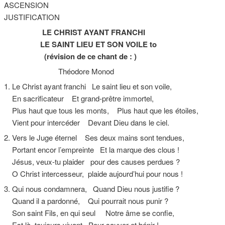
ASCENSION
JUSTIFICATION
LE CHRIST AYANT FRANCHI
LE SAINT LIEU ET SON VOILE to
(révision de ce chant de : )
Théodore Monod
1. Le Christ ayant franchi Le saint lieu et son voile,
En sacrificateur Et grand-prêtre immortel,
Plus haut que tous les monts, Plus haut que les étoiles,
Vient pour intercéder Devant Dieu dans le ciel.
2. Vers le Juge éternel Ses deux mains sont tendues,
Portant encor l’empreinte Et la marque des clous !
Jésus, veux-tu plaider pour des causes perdues ?
O Christ intercesseur, plaide aujourd’hui pour nous !
3. Qui nous condamnera, Quand Dieu nous justifie ?
Quand il a pardonné, Qui pourrait nous punir ?
Son saint Fils, en qui seul Notre âme se confie,
Est là, toujours vivant, Pour sauver et bénir !