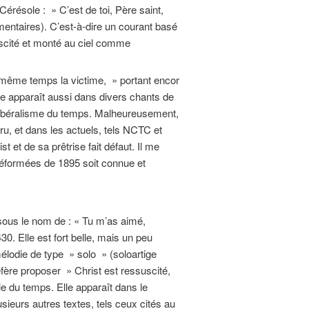
érésole : » C’est de toi, Père saint,
mmentaires). C’est-à-dire un courant basé
suscité et monté au ciel comme
même temps la victime, » portant encor
re apparaît aussi dans divers chants de
le libéralisme du temps. Malheureusement,
ru, et dans les actuels, tels NCTC et
 et de sa prêtrise fait défaut. Il me
Réformées de 1895 soit connue et
us le nom de : « Tu m’as aimé,
0. Elle est fort belle, mais un peu
 mélodie de type » solo » (soloartige
fère proposer » Christ est ressuscité,
ie du temps. Elle apparaît dans le
sieurs autres textes, tels ceux cités au