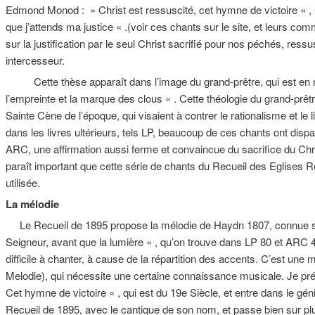
Edmond Monod : » Christ est ressuscité, cet hymne de victoire « , C
que j’attends ma justice « .(voir ces chants sur le site, et leurs co
sur la justification par le seul Christ sacrifié pour nos péchés, res
intercesseur.
Cette thèse apparaît dans l’image du grand-prêtre, qui est en 
l’empreinte et la marque des clous « . Cette théologie du grand-prêt
Sainte Cène de l’époque, qui visaient à contrer le rationalisme et 
dans les livres ultérieurs, tels LP, beaucoup de ces chants ont dispa
ARC, une affirmation aussi ferme et convaincue du sacrifice du Christ
paraît important que cette série de chants du Recueil des Eglises 
utilisée.
La mélodie
Le Recueil de 1895 propose la mélodie de Haydn 1807, connue so
Seigneur, avant que la lumière « , qu’on trouve dans LP 80 et ARC 43
difficile à chanter, à cause de la répartition des accents. C’est une
Melodie), qui nécessite une certaine connaissance musicale. Je pré
Cet hymne de victoire « , qui est du 19e Siècle, et entre dans le gén
Recueil de 1895, avec le cantique de son nom, et passe bien sur plu