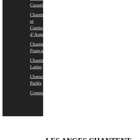
Casuels
Chants
et
Cantiques
d’Auteurs
Chants
Français
Chants
Latins
Chœurs
Parlés
Compositions