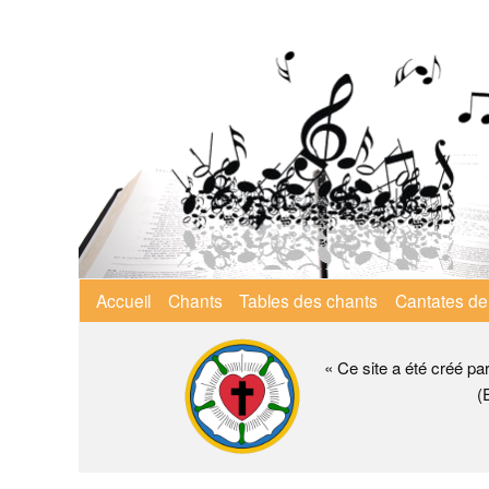
Aller
au
contenu
principal
Menu
Accueil
Chants
Tables des chants
Cantates de
principal
« Ce site a été créé pa
(