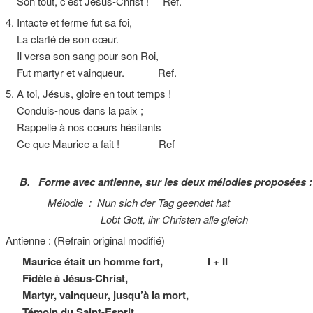
Son tout, c’est Jésus-Christ ! Ref.
4. Intacte et ferme fut sa foi,
La clarté de son cœur.
Il versa son sang pour son Roi,
Fut martyr et vainqueur. Ref.
5. A toi, Jésus, gloire en tout temps !
Conduis-nous dans la paix ;
Rappelle à nos cœurs hésitants
Ce que Maurice a fait ! Ref
B. Forme avec antienne, sur les deux mélodies proposées :
Mélodie : Nun sich der Tag geendet hat
Lobt Gott, ihr Christen alle gleich
Antienne : (Refrain original modifié)
Maurice était un homme fort, I + II
Fidèle à Jésus-Christ,
Martyr, vainqueur, jusqu’à la mort,
Témoin du Saint-Esprit.