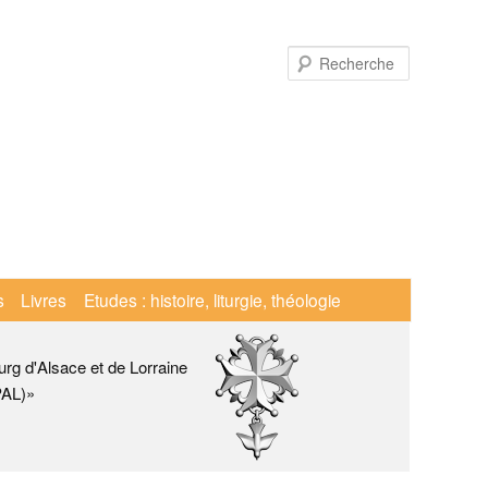
Recherche
s
Livres
Etudes : histoire, liturgie, théologie
urg d'Alsace et de Lorraine
PAL)»