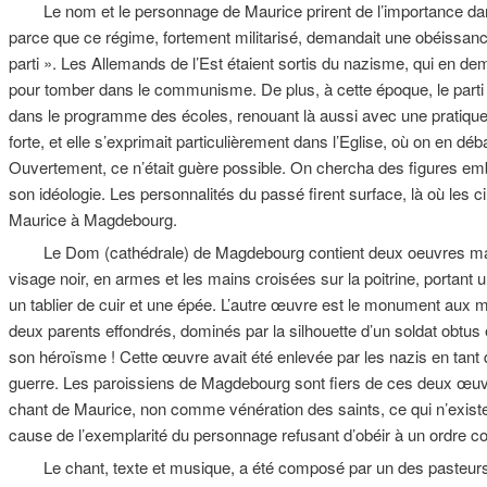
Le nom et le personnage de Maurice prirent de l’importance dans 
parce que ce régime, fortement militarisé, demandait une obéissanc
parti ». Les Allemands de l’Est étaient sortis du nazisme, qui en de
pour tomber dans le communisme. De plus, à cette époque, le parti ava
dans le programme des écoles, renouant là aussi avec une pratique n
forte, et elle s’exprimait particulièrement dans l’Eglise, où on en déba
Ouvertement, ce n’était guère possible. On chercha des figures embl
son idéologie. Les personnalités du passé firent surface, là où les
Maurice à Magdebourg.
Le Dom (cathédrale) de Magdebourg contient deux oeuvres majeu
visage noir, en armes et les mains croisées sur la poitrine, portant
un tablier de cuir et une épée. L’autre œuvre est le monument aux 
deux parents effondrés, dominés par la silhouette d’un soldat obtus et
son héroïsme ! Cette œuvre avait été enlevée par les nazis en tant 
guerre. Les paroissiens de Magdebourg sont fiers de ces deux œuvr
chant de Maurice, non comme vénération des saints, ce qui n’exist
cause de l’exemplarité du personnage refusant d’obéir à un ordre co
Le chant, texte et musique, a été composé par un des pasteurs d