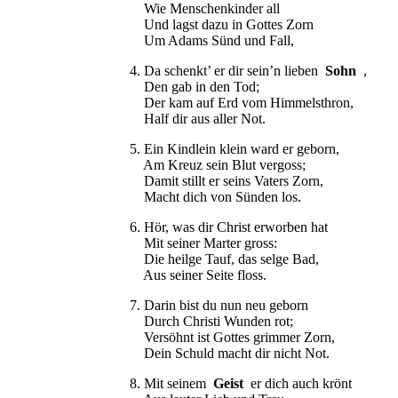
Wie Menschenkinder all
Und lagst dazu in Gottes Zorn
Um Adams Sünd und Fall,
4. Da schenkt’ er dir sein’n lieben
Sohn
,
Den gab in den Tod;
Der kam auf Erd vom Himmelsthron,
Half dir aus aller Not.
5. Ein Kindlein klein ward er geborn,
Am Kreuz sein Blut vergoss;
Damit stillt er seins Vaters Zorn,
Macht dich von Sünden los.
6. Hör, was dir Christ erworben hat
Mit seiner Marter gross:
Die heilge Tauf, das selge Bad,
Aus seiner Seite floss.
7. Darin bist du nun neu geborn
Durch Christi Wunden rot;
Versöhnt ist Gottes grimmer Zorn,
Dein Schuld macht dir nicht Not.
8. Mit seinem
Geist
er dich auch krönt