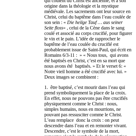
qui coulent du Christ est ancienne, et a son
origine dans la théologie et la mystique
médiévale. Les sacrements ont leur source en
Christ, celui du baptême dans l’eau coulée de
son sein : «
Die heilge Tauf … aus seiner
Seite floss
« , celui de la Cène dans le sang
coulé et associé au corps crucifié, pour figurer
le vin et le pain. L’idée de rapprocher le
baptême de l’eau coulée du crucifié est
probablement issue de Saint-Paul, qui écrit en
Romains 6/3-11 : » « Nous tous, qui avons
été baptisés en Christ, c’est en sa mort que
nous avons été baptisés. » Et le verset 6: «
Notre vieil homme a été crucifié avec lui. »
Deux images se combinent :
1. être baptisé, c’est mourir dans l’eau qui
prend symboliquement la place de la croix.
En effet, nous ne pouvons pas être crucifiés
physiquement comme le Christ : nous,
simples humains, nous en mourrions, ne
pouvant pas ressusciter comme le Christ.
L’eau remplace donc la croix : on peut
descendre dans l’eau et en remonter vivant.
Descendre, c’est le symbole de la mort,