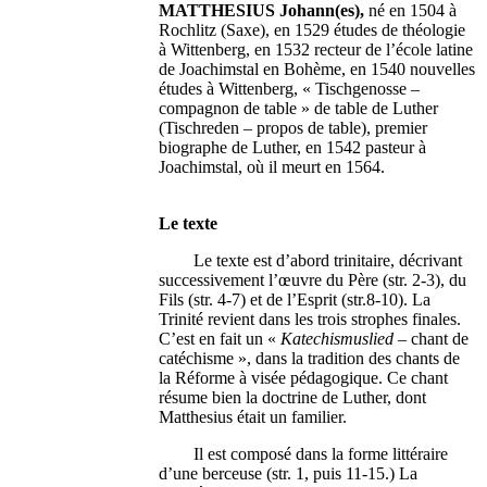
MATTHESIUS Johann(es),
né en 1504 à
Rochlitz (Saxe), en 1529 études de théologie
à Wittenberg, en 1532 recteur de l’école latine
de Joachimstal en Bohème, en 1540 nouvelles
études à Wittenberg, « Tischgenosse –
compagnon de table » de table de Luther
(Tischreden – propos de table), premier
biographe de Luther, en 1542 pasteur à
Joachimstal, où il meurt en 1564.
Le texte
Le texte est d’abord trinitaire, décrivant
successivement l’œuvre du Père (str. 2-3), du
Fils (str. 4-7) et de l’Esprit (str.8-10). La
Trinité revient dans les trois strophes finales.
C’est en fait un «
Katechismuslied
– chant de
catéchisme », dans la tradition des chants de
la Réforme à visée pédagogique. Ce chant
résume bien la doctrine de Luther, dont
Matthesius était un familier.
Il est composé dans la forme littéraire
d’une berceuse (str. 1, puis 11-15.) La