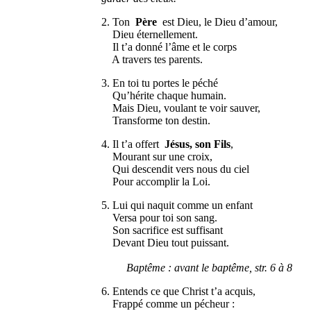
2. Ton
Père
est Dieu, le Dieu d’amour,
Dieu éternellement.
Il t’a donné l’âme et le corps
A travers tes parents.
3. En toi tu portes le péché
Qu’hérite chaque humain.
Mais Dieu, voulant te voir sauver,
Transforme ton destin.
4. Il t’a offert
Jésus, son Fils
,
Mourant sur une croix,
Qui descendit vers nous du ciel
Pour accomplir la Loi.
5. Lui qui naquit comme un enfant
Versa pour toi son sang.
Son sacrifice est suffisant
Devant Dieu tout puissant.
Baptême : avant le baptême, str. 6 à 8
6. Entends ce que Christ t’a acquis,
Frappé comme un pécheur :