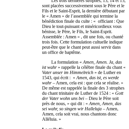
Les trois dernières strophes, 13, 14 et 15,
sont placées successivement sous le Père et le
Fils et le Saint-Esprit, la dernière débutant par
le « Amen » de l’assemblée qui termine la
bénédiction finale du culte : « officiant : Que
Dieu le tout-puissant et miséricordieux vous
bénisse, le Père, le Fils, le Saint-Esprit.
Assemblée : Amen » , dit une fois, ou chanté
trois fois. Cette formulation cultuelle indique
peut-être que le chant peut aussi servir dans
un office de baptême.
La formulation «
Amen, Amen. Ja, das
ist wahr
» rappelle la célèbre finale du chant «
Vater unser im Himmelreich
» de Luther en
1543, qui écrit : «
Amen, das ist, es werde
wahr
– Amen, cela est : que cela se réalise. »
De même est rappelée la finale des 3 strophes
du chant trinitaire de Luther de 1524 : «
Gott
der Vater wohn uns bei
– Dieu le Père soit
près de nous, » qui dit : «
Amen, Amen, das
sei wahr, so singen wir Halleluja
– Amen,
Amen, cela soit vrai, nous chantons donc
Alléluia. »