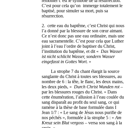
remonter c’est le symbole de la résurrection.
C’est pour cela qu’on immerge totalement le
baptisé, pour simuler sa mort, puis sa
résurrection.
2. cette eau du baptême, c’est Christ qui nous
l’a donné par la blessure de son cœur aimant.
Ce n’est donc pas une eau ordinaire, mais une
eau sacramentelle. C’est pour cela que Luther
joint à l’eau l’ordre de baptiser du Christ,
l’institution du baptême, et dit «
Das Wasser
ist nicht schlicht Wasser, sondern Wasser
eingefasst in Gottes Wort.
»
La strophe 7 du chant élargit la source
sanglante du Christ à toutes ses blessures, au
nombre de 6 : la tête, le flanc, les deux mains,
les deux pieds, «
Durch Christ Wunden rot
–
par les blessures rouges du Christ. » Dans
cette énumération, l’allusion à l’eau coulée du
sang disparaît au profit du seul sang, ce qui
ramène à la thèse de base formulée dans I
Jean 1/7 : « Le sang de Jésus nous purifie de
nos péchés », formulée à la strophe 5 : «
Am
Kreuz sein Blut vergoss
– versa son sang à la
croix. »