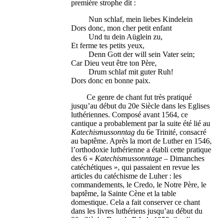
première strophe dit :
Nun schlaf, mein liebes Kindelein
Dors donc, mon cher petit enfant
Und tu dein Aüglein zu,
Et ferme tes petits yeux,
Denn Gott der will sein Vater sein;
Car Dieu veut être ton Père,
Drum schlaf mit guter Ruh!
Dors donc en bonne paix.
Ce genre de chant fut très pratiqué
jusqu’au début du 20e Siècle dans les Eglises
luthériennes. Composé avant 1564, ce
cantique a probablement par la suite été lié au
Katechismussonntag
du 6e Trinité, consacré
au baptême. Après la mort de Luther en 1546,
l’orthodoxie luthérienne a établi cette pratique
des 6 «
Katechismussonntage
– Dimanches
catéchétiques », qui passaient en revue les
articles du catéchisme de Luher : les
commandements, le Credo, le Notre Père, le
baptême, la Sainte Cène et la table
domestique. Cela a fait conserver ce chant
dans les livres luthériens jusqu’au début du