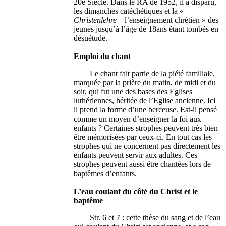
20e Siècle. Dans le RA de 1952, il a disparu,
les dimanches catéchétiques et la «
Christenlehre
– l’enseignement chrétien » des
jeunes jusqu’à l’âge de 18ans étant tombés en
désuétude.
Emploi du chant
Le chant fait partie de la piété familiale,
marquée par la prière du matin, de midi et du
soir, qui fut une des bases des Eglises
luthériennes, héritée de l’Eglise ancienne. Ici
il prend la forme d’une berceuse. Est-il pensé
comme un moyen d’enseigner la foi aux
enfants ? Certaines strophes peuvent très bien
être mémorisées par ceux-ci. En tout cas les
strophes qui ne concernent pas directement les
enfants peuvent servir aux adultes. Ces
strophes peuvent aussi être chantées lors de
baptêmes d’enfants.
L’eau coulant du côté du Christ et le
baptême
Str. 6 et 7 : cette thèse du sang et de l’eau