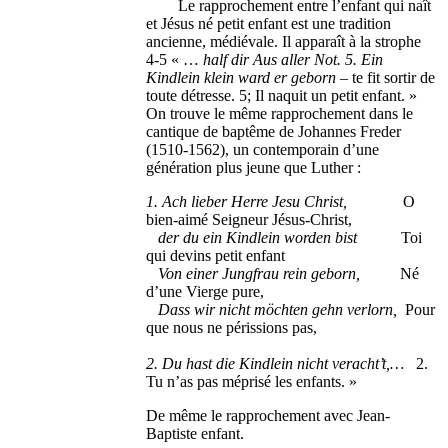
Le rapprochement entre l’enfant qui naît
et Jésus né petit enfant est une tradition
ancienne, médiévale. Il apparaît à la strophe
4-5 « …
half dir Aus aller Not. 5. Ein
Kindlein klein ward er geborn
– te fit sortir de
toute détresse. 5; Il naquit un petit enfant. »
On trouve le même rapprochement dans le
cantique de baptême de Johannes Freder
(1510-1562), un contemporain d’une
génération plus jeune que Luther :
1. Ach lieber Herre Jesu Christ,
O
bien-aimé Seigneur Jésus-Christ,
der du ein Kindlein worden bist
Toi
qui devins petit enfant
Von einer Jungfrau rein geborn,
Né
d’une Vierge pure,
Dass wir nicht möchten gehn verlorn,
Pour
que nous ne périssions pas,
2. Du hast die Kindlein nicht veracht’t,…
2.
Tu n’as pas méprisé les enfants. »
De même le rapprochement avec Jean-
Baptiste enfant.