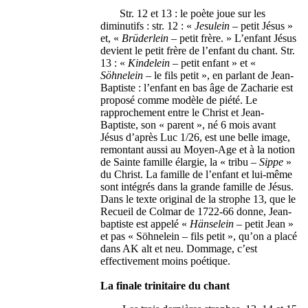
Str. 12 et 13 : le poète joue sur les
diminutifs : str. 12 : «
Jesulein
– petit Jésus »
et, «
Brüderlein
– petit frère. » L’enfant Jésus
devient le petit frère de l’enfant du chant. Str.
13 : «
Kindelein
– petit enfant » et «
Söhnelein
– le fils petit », en parlant de Jean-
Baptiste : l’enfant en bas âge de Zacharie est
proposé comme modèle de piété. Le
rapprochement entre le Christ et Jean-
Baptiste, son « parent », né 6 mois avant
Jésus d’après Luc 1/26, est une belle image,
remontant aussi au Moyen-Age et à la notion
de Sainte famille élargie, la « tribu –
Sippe
»
du Christ. La famille de l’enfant et lui-même
sont intégrés dans la grande famille de Jésus.
Dans le texte original de la strophe 13, que le
Recueil de Colmar de 1722-66 donne, Jean-
baptiste est appelé «
Hänselein
– petit Jean »
et pas « Söhnelein – fils petit », qu’on a placé
dans AK alt et neu. Dommage, c’est
effectivement moins poétique.
La finale trinitaire du chant