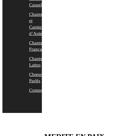
Casuels
Chants
et
Cantiques
d’Auteurs
Chants
Français
Chants
Latins
Chœurs
Parlés
Compositions