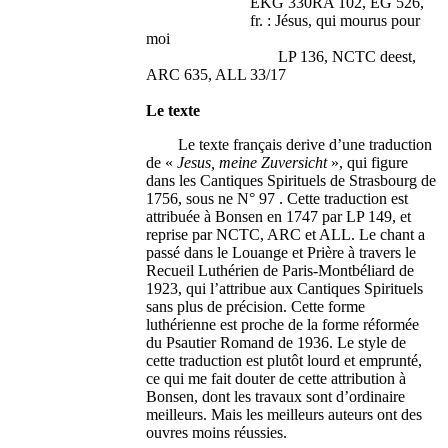
EKG 330RA 102, EG 526,
fr. : Jésus, qui mourus pour
moi
LP 136, NCTC deest,
ARC 635, ALL 33/17
Le texte
Le texte français derive d’une traduction
de «
Jesus, meine Zuversicht
», qui figure
dans les Cantiques Spirituels de Strasbourg de
1756, sous ne N° 97 . Cette traduction est
attribuée à Bonsen en 1747 par LP 149, et
reprise par NCTC, ARC et ALL. Le chant a
passé dans le Louange et Prière à travers le
Recueil Luthérien de Paris-Montbéliard de
1923, qui l’attribue aux Cantiques Spirituels
sans plus de précision. Cette forme
luthérienne est proche de la forme réformée
du Psautier Romand de 1936. Le style de
cette traduction est plutôt lourd et emprunté,
ce qui me fait douter de cette attribution à
Bonsen, dont les travaux sont d’ordinaire
meilleurs. Mais les meilleurs auteurs ont des
ouvres moins réussies.