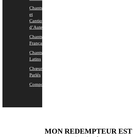
Chants
et
Cantiques
d’Auteurs
Chants
Français
Chants
Latins
Chœurs
Parlés
Compositions
MON REDEMPTEUR EST