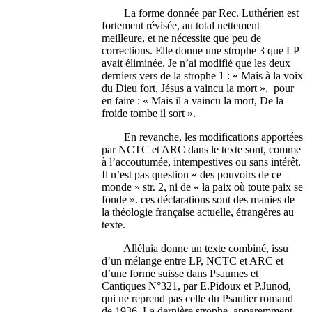
La forme donnée par Rec. Luthérien est
fortement révisée, au total nettement
meilleure, et ne nécessite que peu de
corrections. Elle donne une strophe 3 que LP
avait éliminée. Je n’ai modifié que les deux
derniers vers de la strophe 1 : « Mais à la voix
du Dieu fort, Jésus a vaincu la mort », pour
en faire : « Mais il a vaincu la mort, De la
froide tombe il sort ».
En revanche, les modifications apportées
par NCTC et ARC dans le texte sont, comme
à l’accoutumée, intempestives ou sans intérêt.
Il n’est pas question « des pouvoirs de ce
monde » str. 2, ni de « la paix où toute paix se
fonde ». ces déclarations sont des manies de
la théologie française actuelle, étrangères au
texte.
Alléluia donne un texte combiné, issu
d’un mélange entre LP, NCTC et ARC et
d’une forme suisse dans Psaumes et
Cantiques N°321, par E.Pidoux et P.Junod,
qui ne reprend pas celle du Psautier romand
de 1936. La dernière strophe, apparemment