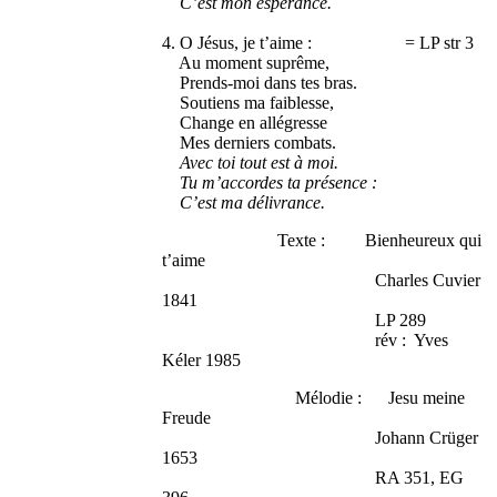
C’est mon espérance.
4. O Jésus, je t’aime : = LP str 3
Au moment suprême,
Prends-moi dans tes bras.
Soutiens ma faiblesse,
Change en allégresse
Mes derniers combats.
Avec toi tout est à moi.
Tu m’accordes ta présence
:
C’est ma délivrance.
Texte : Bienheureux qui
t’aime
Charles Cuvier
1841
LP 289
rév : Yves
Kéler 1985
Mélodie : Jesu meine
Freude
Johann Crüger
1653
RA 351, EG