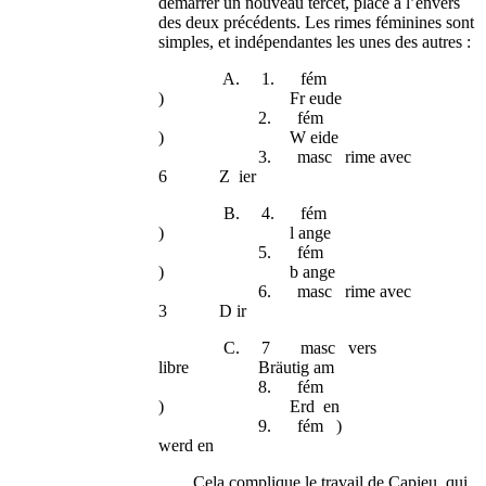
démarrer un nouveau tercet, placé à l’envers
des deux précédents. Les rimes féminines sont
simples, et indépendantes les unes des autres :
A. 1. fém
) Fr eude
2. fém
) W eide
3. masc rime avec
6 Z ier
B. 4. fém
) l ange
5. fém
) b ange
6. masc rime avec
3 D ir
C. 7 masc vers
libre Bräutig am
8. fém
) Erd en
9. fém )
werd en
Cela complique le travail de Capieu, qui