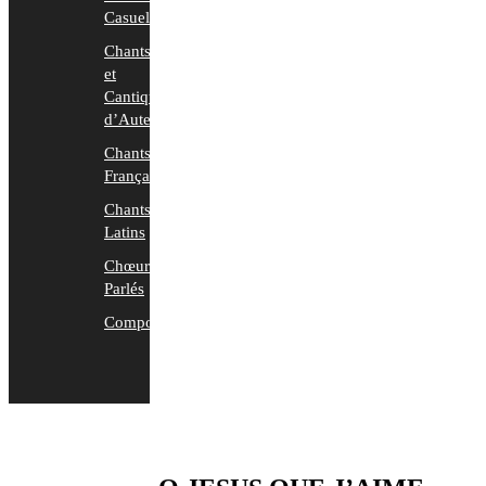
Casuels
Chants
et
Cantiques
d’Auteurs
Chants
Français
Chants
Latins
Chœurs
Parlés
Compositions