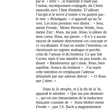
par le » frère « , la fraternité n’étant pas
l’union, mystiquement conjugale, du Christ
masculin avec l’âme féminine. D’ailleurs
l’incipit et le tercet d’entrée n’en parlent pas :
le mot » Bräutigam » n’apparaît qu’au 5e
vers. Les trois premiers vers disent : » Jesu,
meine Freude, Meine Herzens Weide, Jesu,
meine Zier : Jésus, ma joie, Jésus, la pâture de
mon coeur, Jésus, ma parure. » Il n’y a aucun
moyen de traduire directement ces concepts et
ce vocabulaire. Il faut en rendre l’intention, en
choisissant un registre analogue et proche,
celui de l’amour et du bonheur. Ce que fait
Cuvier, mais d’une manière un peu lourde, en
disant » Bienheureux qui t’aime, Jésus, bien
suprême, Source du bonheur « . J’ai repris
cette intention en remplaçant l’adresse
détournée par une adresse directe : » O Jésus
que j’aime. «
Dans la 2e strophe, et à la fin de la 3e,
apparaît le membre » Que ma joie demeure
« , qui est une interpolation de la traduction
française courante de » Jesus bleibet meine
Freude « , que J.S. Bach a magistralement