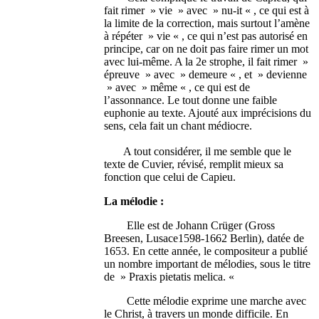
fait rimer » vie » avec » nu-it « , ce qui est à
la limite de la correction, mais surtout l’amène
à répéter » vie « , ce qui n’est pas autorisé en
principe, car on ne doit pas faire rimer un mot
avec lui-même. A la 2e strophe, il fait rimer »
épreuve » avec » demeure « , et » devienne
» avec » même « , ce qui est de
l’assonnance. Le tout donne une faible
euphonie au texte. Ajouté aux imprécisions du
sens, cela fait un chant médiocre.
A tout considérer, il me semble que le
texte de Cuvier, révisé, remplit mieux sa
fonction que celui de Capieu.
La mélodie :
Elle est de Johann Crüger (Gross
Breesen, Lusace1598-1662 Berlin), datée de
1653. En cette année, le compositeur a publié
un nombre important de mélodies, sous le titre
de » Praxis pietatis melica. «
Cette mélodie exprime une marche avec
le Christ, à travers un monde difficile. En