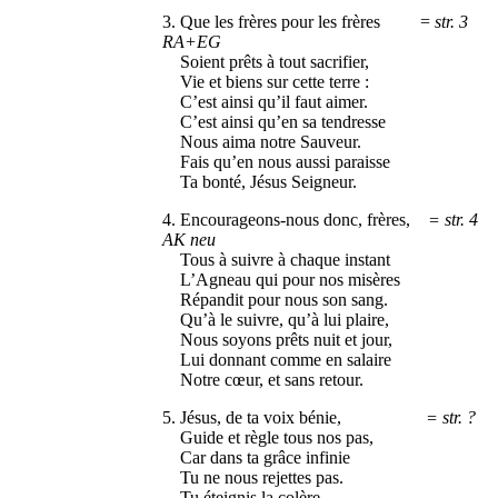
3. Que les frères pour les frères =
str. 3
RA+EG
Soient prêts à tout sacrifier,
Vie et biens sur cette terre :
C’est ainsi qu’il faut aimer.
C’est ainsi qu’en sa tendresse
Nous aima notre Sauveur.
Fais qu’en nous aussi paraisse
Ta bonté, Jésus Seigneur.
4. Encourageons-nous donc, frères,
= str. 4
AK neu
Tous à suivre à chaque instant
L’Agneau qui pour nos misères
Répandit pour nous son sang.
Qu’à le suivre, qu’à lui plaire,
Nous soyons prêts nuit et jour,
Lui donnant comme en salaire
Notre cœur, et sans retour.
5. Jésus, de ta voix bénie,
= str. ?
Guide et règle tous nos pas,
Car dans ta grâce infinie
Tu ne nous rejettes pas.
Tu éteignis la colère