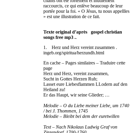
chants ont été fortement et inutilement
raccourcis, ce qui enlève beaucoup de leur
portée pour la foi. « O Jésus, tu nous appellles
» est une illustration de ce fait.
Texte original d’après gospel christian
songs free mp3 .
.
1. Herz und Herz vereint zusammen .
ingeb.org/spiritua/herzundh.html
En cache – Pages similaires – Traduire cette
page
Herz und Herz, vereint zusammen,
Sucht in Gottes Herzen Ruh;
Lasset eure Liebesflammen LLodern auf den
Heiland zu!
Er das Haupt, wir seine Glieder; …
Melodie – O du Liebe meiner Liebe, um 1740
/ bei J. Thommen, 1745
Melodie – Bleibt bei dem der euretwillen
Text – Nach Nikolaus Ludwig Graf von
Zinzendorf, 1700-1760