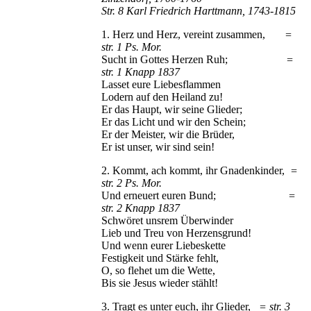
Str. 8 Karl Friedrich Harttmann, 1743-1815
1. Herz und Herz, vereint zusammen,
=
str. 1 Ps. Mor.
Sucht in Gottes Herzen Ruh;
=
str. 1 Knapp 1837
Lasset eure Liebesflammen
Lodern auf den Heiland zu!
Er das Haupt, wir seine Glieder;
Er das Licht und wir den Schein;
Er der Meister, wir die Brüder,
Er ist unser, wir sind sein!
2. Kommt, ach kommt, ihr Gnadenkinder,
=
str. 2 Ps. Mor.
Und erneuert euren Bund;
=
str. 2 Knapp 1837
Schwöret unsrem Überwinder
Lieb und Treu von Herzensgrund!
Und wenn eurer Liebeskette
Festigkeit und Stärke fehlt,
O, so flehet um die Wette,
Bis sie Jesus wieder stählt!
3. Tragt es unter euch, ihr Glieder,
= str. 3