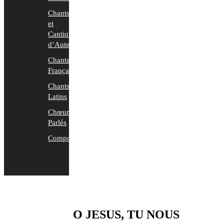
Chants
et
Cantiques
d’Auteurs
Chants
Français
Chants
Latins
Chœurs
Parlés
Compositions
O JESUS, TU NOUS