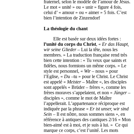
fraternel, selon le modèle de l’amour de Jésus.
Le mot « unité » ou « unir » figure 4 fois,
celui d’ « amour » ou « aimer » 5 fois. C’est
bien l’intention de Zinzendorf
La théologie du chant
Elle est basée sur deux idées fortes :
l’unité du corps du Christ
, «
Er das Haupt,
wir seine Glieder
– Lui la tête, nous les
membres. » La traduction française rend très
bien cette intention : « Tu veux que saints et
fidèles, nous formions un même corps. » Le
style est personnel, «
Wir
– nous » pour
l’Eglise, «
Du
–tu » pour le Christ. Le Christ
est appelé «
Meister
– Maître », les disciples
sont appelés « Brüder – frères », comme les
frères moraves s’appelaient, et non «
Jünger
–
disciples », comme le mot de Maître
l’appellerait. L’appartenance réciproque est
indiquée par la phrase «
Er ist unser, wir sind
Sein
– Il est nôtre, nous sommes siens », en
référence à antiques des cantiques 2/16 « Mon
bien-aimé est à moi, et je suis à lui. » Ce qui
marque ce corps, c’est l’unité. Les mots