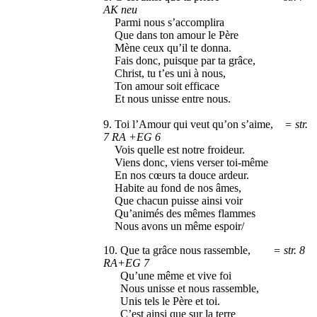
AK neu
Parmi nous s’accomplira
Que dans ton amour le Père
Mène ceux qu’il te donna.
Fais donc, puisque par ta grâce,
Christ, tu t’es uni à nous,
Ton amour soit efficace
Et nous unisse entre nous.
9. Toi l’Amour qui veut qu’on s’aime,
= str.
7 RA +EG 6
Vois quelle est notre froideur.
Viens donc, viens verser toi-même
En nos cœurs ta douce ardeur.
Habite au fond de nos âmes,
Que chacun puisse ainsi voir
Qu’animés des mêmes flammes
Nous avons un même espoir/
10. Que ta grâce nous rassemble,
= str. 8
RA+EG 7
Qu’une même et vive foi
Nous unisse et nous rassemble,
Unis tels le Père et toi.
C’est ainsi que sur la terre