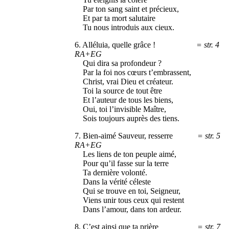
Par ton sang saint et précieux,
Et par ta mort salutaire
Tu nous introduis aux cieux.
6. Alléluia, quelle grâce !
= str. 4
RA+EG
Qui dira sa profondeur ?
Par la foi nos cœurs t’embrassent,
Christ, vrai Dieu et créateur.
Toi la source de tout être
Et l’auteur de tous les biens,
Oui, toi l’invisible Maître,
Sois toujours auprès des tiens.
7. Bien-aimé Sauveur, resserre
= str. 5
RA+EG
Les liens de ton peuple aimé,
Pour qu’il fasse sur la terre
Ta dernière volonté.
Dans la vérité céleste
Qui se trouve en toi, Seigneur,
Viens unir tous ceux qui restent
Dans l’amour, dans ton ardeur.
8. C’est ainsi que ta prière
= str. 7