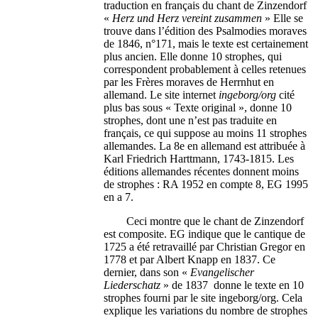
traduction en français du chant de Zinzendorf
«
Herz und Herz vereint
zusammen
» Elle se
trouve dans l’édition des Psalmodies moraves
de 1846, n°171, mais le texte est certainement
plus ancien. Elle donne 10 strophes, qui
correspondent probablement à celles retenues
par les Frères moraves de Herrnhut en
allemand. Le site internet
ingeborg/org
cité
plus bas sous « Texte original », donne 10
strophes, dont une n’est pas traduite en
français, ce qui suppose au moins 11 strophes
allemandes. La 8e en allemand est attribuée à
Karl Friedrich Harttmann, 1743-1815. Les
éditions allemandes récentes donnent moins
de strophes : RA 1952 en compte 8, EG 1995
en a 7.
Ceci montre que le chant de Zinzendorf
est composite. EG indique que le cantique de
1725 a été retravaillé par Christian Gregor en
1778 et par Albert Knapp en 1837. Ce
dernier, dans son «
Evangelischer
Liederschatz
» de 1837 donne le texte en 10
strophes fourni par le site ingeborg/org. Cela
explique les variations du nombre de strophes