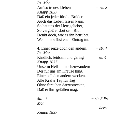
Ps. Mor.
Auf so treues Lieben an,
= str. 3
Knapp 1837
Daß ein jeder für die Brüder
Auch das Leben lassen kann.
So hat uns der Herr geliebet,
So vergoß er dort sein Blut.
Denkt doch, wie es ihn betrübet,
Wenn ihr selbst euch Eintrag tut.
4. Einer reize doch den andern,
= str. 4
Ps. Mor.
Kindlich, leidsam und gering
= str. 4
Knapp 1837
Unserm Heiland nachzuwandern
Der für uns am Kreuze hing.
Einer soll den andern wecken,
Alle Kräfte Tag für Tag
Ohne Sträuben darzustrecken,
Daß er ihm gefallen mag.
5a. ? = str. 5 Ps.
Mor.
deest
Knapp 1837