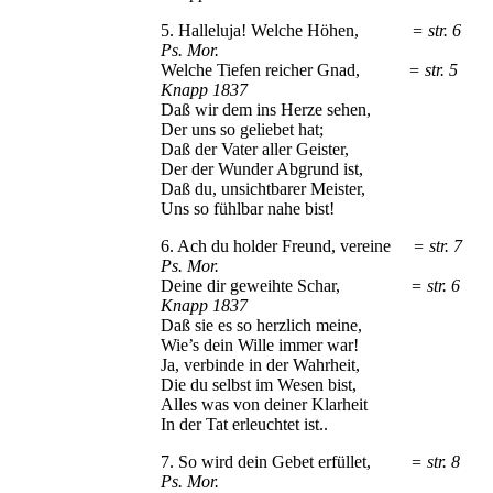
5. Halleluja! Welche Höhen,
= str. 6
Ps. Mor.
Welche Tiefen reicher Gnad,
= str. 5
Knapp 1837
Daß wir dem ins Herze sehen,
Der uns so geliebet hat;
Daß der Vater aller Geister,
Der der Wunder Abgrund ist,
Daß du, unsichtbarer Meister,
Uns so fühlbar nahe bist!
6. Ach du holder Freund, vereine
= str. 7
Ps. Mor.
Deine dir geweihte Schar,
= str. 6
Knapp 1837
Daß sie es so herzlich meine,
Wie’s dein Wille immer war!
Ja, verbinde in der Wahrheit,
Die du selbst im Wesen bist,
Alles was von deiner Klarheit
In der Tat erleuchtet ist..
7. So wird dein Gebet erfüllet,
= str. 8
Ps. Mor.