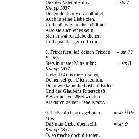
Daß der Vater alle die,
= str. 7
Knapp 1837
Denen du dein Herz enthüllet,
Auch in seine Liebe zieh,
Und daß, wie du eins mit ihnen
Also sie auch eines sei’n,
Sich in wahrer Liebe dienen
Und einander gern erfreun!
8. Friedefürst, laß deinen Frieden
= str. ??
Ps. Mor.
Stets in unsrer Mitte ruhn;
= str. 8
Knapp 1837
Liebe, laß uns nie ermüden,
Deinen sel’gen Dienst zu tun.
Denn wie kann die Last auf Erden
Und des Glaubens Ritterschaft
Besser uns versüßet werden
Als durch deiner Liebe Kraft?.
9. Liebe, du hast es geboten,
= str. 9 Ps.
Mor.
Daß man Liebe üben soll!
= str. 9
Knapp 1837
O, so mache doch die toten,