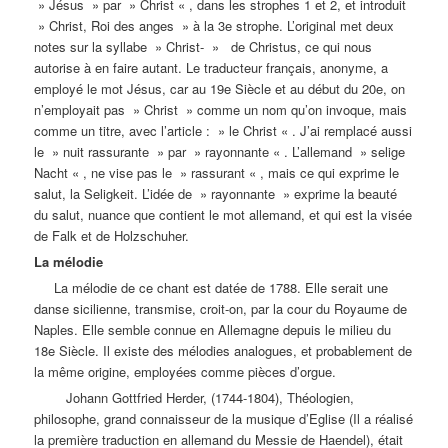
» Jésus » par » Christ « , dans les strophes 1 et 2, et introduit
» Christ, Roi des anges » à la 3e strophe. L’original met deux
notes sur la syllabe » Christ- » de Christus, ce qui nous
autorise à en faire autant. Le traducteur français, anonyme, a
employé le mot Jésus, car au 19e Siècle et au début du 20e, on
n’employait pas » Christ » comme un nom qu’on invoque, mais
comme un titre, avec l’article : » le Christ « . J’ai remplacé aussi
le » nuit rassurante » par » rayonnante « . L’allemand » selige
Nacht « , ne vise pas le » rassurant « , mais ce qui exprime le
salut, la Seligkeit. L’idée de » rayonnante » exprime la beauté
du salut, nuance que contient le mot allemand, et qui est la visée
de Falk et de Holzschuher.
La mélodie
La mélodie de ce chant est datée de 1788. Elle serait une
danse sicilienne, transmise, croit-on, par la cour du Royaume de
Naples. Elle semble connue en Allemagne depuis le milieu du
18e Siècle. Il existe des mélodies analogues, et probablement de
la même origine, employées comme pièces d’orgue.
Johann Gottfried Herder, (1744-1804), Théologien,
philosophe, grand connaisseur de la musique d’Eglise (Il a réalisé
la première traduction en allemand du Messie de Haendel), était