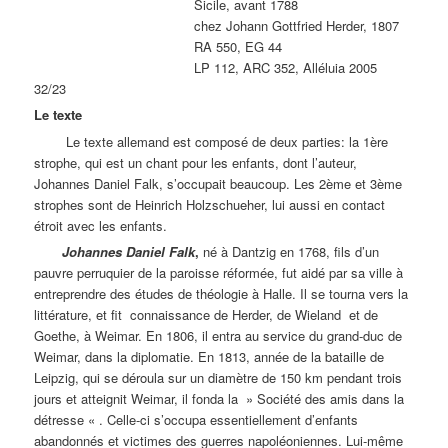
Sicile, avant 1788
chez Johann Gottfried Herder, 1807
RA 550, EG 44
LP 112, ARC 352, Alléluia 2005
32/23
Le texte
Le texte allemand est composé de deux parties: la 1ère
strophe, qui est un chant pour les enfants, dont l’auteur,
Johannes Daniel Falk, s’occupait beaucoup. Les 2ème et 3ème
strophes sont de Heinrich Holzschueher, lui aussi en contact
étroit avec les enfants.
Johannes Daniel Falk
,
né à Dantzig en 1768, fils d’un
pauvre perruquier de la paroisse réformée, fut aidé par sa ville à
entreprendre des études de théologie à Halle. Il se tourna vers la
littérature, et fit connaissance de Herder, de Wieland et de
Goethe, à Weimar. En 1806, il entra au service du grand-duc de
Weimar, dans la diplomatie. En 1813, année de la bataille de
Leipzig, qui se déroula sur un diamètre de 150 km pendant trois
jours et atteignit Weimar, il fonda la » Société des amis dans la
détresse « . Celle-ci s’occupa essentiellement d’enfants
abandonnés et victimes des guerres napoléoniennes. Lui-même