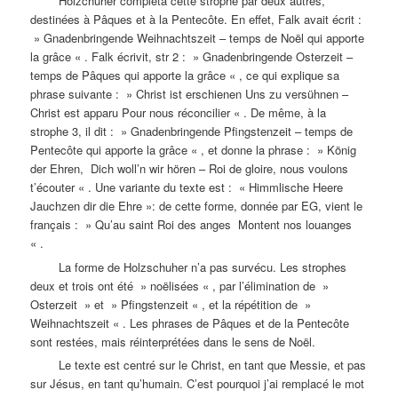
Holzchuher compléta cette strophe par deux autres,
destinées à Pâques et à la Pentecôte. En effet, Falk avait écrit :
» Gnadenbringende Weihnachtszeit – temps de Noël qui apporte
la grâce « . Falk écrivit, str 2 : » Gnadenbringende Osterzeit –
temps de Pâques qui apporte la grâce « , ce qui explique sa
phrase suivante : » Christ ist erschienen Uns zu versühnen –
Christ est apparu Pour nous réconcilier « . De même, à la
strophe 3, il dit : » Gnadenbringende Pfingstenzeit – temps de
Pentecôte qui apporte la grâce « , et donne la phrase : » König
der Ehren, Dich woll’n wir hören – Roi de gloire, nous voulons
t’écouter « . Une variante du texte est : « Himmlische Heere
Jauchzen dir die Ehre »: de cette forme, donnée par EG, vient le
français : » Qu’au saint Roi des anges Montent nos louanges
« .
La forme de Holzschuher n’a pas survécu. Les strophes
deux et trois ont été » noëlisées « , par l’élimination de »
Osterzeit » et » Pfingstenzeit « , et la répétition de »
Weihnachtszeit « . Les phrases de Pâques et de la Pentecôte
sont restées, mais réinterprétées dans le sens de Noël.
Le texte est centré sur le Christ, en tant que Messie, et pas
sur Jésus, en tant qu’humain. C’est pourquoi j’ai remplacé le mot