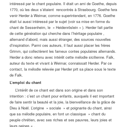
intéressé par le chant populaire. Il était un ami de Goethe, depuis
1770, où les deux s’étaient rencontrés à Strasbourg. Goethe fera
venir Herder à Weimar, comme superintendant, en 1776. Goethe
était lui aussi intéressé par le sujet (voir sa mise en forme du
chant de Sessenheim, le » Heidenröslein « ). Herder fait partie
de cette génération qui cherche dans l’héritage populaire ,
allemand d’abord, mais aussi étranger, des sources nouvelles
d’inspiration. Parmi ces auteurs, il faut aussi placer les frères
Grimm, qui collectèrent les fameux contes populaires allemands.
Herder a donc retenu avec intérêt cette mélodie sicilienne. Falk,
auteur du texte et vivant à Weimar, connaissait Herder. Par ce
contact, la mélodie relevée par Herder prit sa place sous le texte
de Falk.
L’emploi du chant
L’intérêt de ce chant est dans son origine et dans son
intention : c’est un chant pour enfants, auxquels il est important
de faire sentir la beauté et la joie, la bienveillance de la grâce de
Dieu à Noël. L’origine » sociale » et poignante du chant, ainsi
que sa mélodie populaire, en font un classique » chant du
peuple chrétien, avec ses riches et ses pauvres, leurs joies et
leurs peines « .