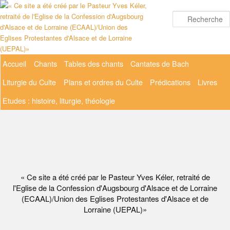
Aller
au
contenu
principal
Menu
Accueil
Chants
Tables des chants
Cantates de Bach
principal
Liturgie du Culte
Plans et ordres du Culte
Prédications
Livres
Etudes : histoire, liturgie, théologie
« Ce site a été créé par le Pasteur Yves Kéler, retraité de
l'Eglise de la Confession d'Augsbourg d'Alsace et de Lorraine
(ECAAL)/Union des Eglises Protestantes d'Alsace et de
Lorraine (UEPAL)»