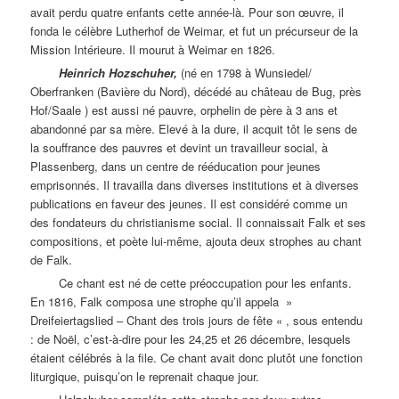
avait perdu quatre enfants cette année-là. Pour son œuvre, il
fonda le célèbre Lutherhof de Weimar, et fut un précurseur de la
Mission Intérieure. Il mourut à Weimar en 1826.
Heinrich Hozschuher,
(né en 1798 à Wunsiedel/
Oberfranken (Bavière du Nord), décédé au château de Bug, près
Hof/Saale ) est aussi né pauvre, orphelin de père à 3 ans et
abandonné par sa mère. Elevé à la dure, il acquit tôt le sens de
la souffrance des pauvres et devint un travailleur social, à
Plassenberg, dans un centre de rééducation pour jeunes
emprisonnés. Il travailla dans diverses institutions et à diverses
publications en faveur des jeunes. Il est considéré comme un
des fondateurs du christianisme social. Il connaissait Falk et ses
compositions, et poète lui-même, ajouta deux strophes au chant
de Falk.
Ce chant est né de cette préoccupation pour les enfants.
En 1816, Falk composa une strophe qu’il appela »
Dreifeiertagslied – Chant des trois jours de fête « , sous entendu
: de Noël, c’est-à-dire pour les 24,25 et 26 décembre, lesquels
étaient célébrés à la file. Ce chant avait donc plutôt une fonction
liturgique, puisqu’on le reprenait chaque jour.