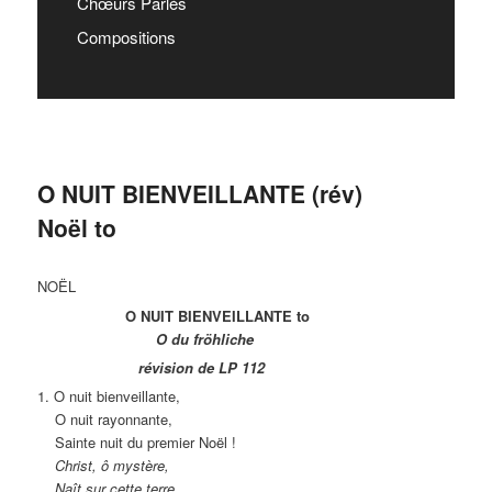
Chœurs Parlés
Compositions
O NUIT BIENVEILLANTE (rév)
Noël to
NOËL
O NUIT BIENVEILLANTE to
O du fröhliche
révision de LP 112
1. O nuit bienveillante,
O nuit rayonnante,
Sainte nuit du premier Noël !
Christ, ô mystère,
Naît sur cette terre.