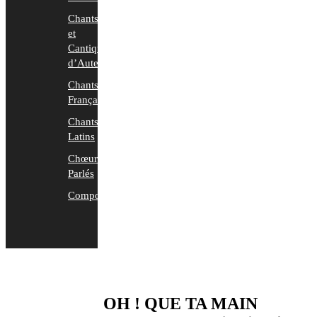
Chants
et
Cantiques
d’Auteurs
Chants
Français
Chants
Latins
Chœurs
Parlés
Compositions
OH ! QUE TA MAIN