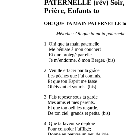
PATERNELLE (rév) Soir,
Prière, Enfants to
OH! QUE TA MAIN PATERNELLE to
Mélodie : Oh que ta main paternelle
1. Oh! que ta main paternelle
Me bénisse à mon coucher!
Et que protégé par elle
Je m’endorme, ô mon Berger. (bis)
2. Veuille effacer par ta grâce
Les péchés que j’ai commis,
Et que ton Esprit me fasse
Obéissant et soumis. (bis)
3. Fais reposer sous ta garde
Mes amis et mes parents,
Et que ton oeil les regarde,
De ton ciel, grands et petits. (bis)
4. Que ta faveur se déploie
Pour consoler l’affligé;
Donne au pauvre un peu de joie,