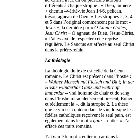
différents à chaque strophe : « Dieu, lumière
+ chemin –vérité-vie Jean 14/6, pélican,
trésor, agneau de Dieu. » Les strophes 2, 3, 4
et 5 dans l’original commencent par le mot «
Jesus
», la dernière par «
O Lamm Gottes,
Jesu Christ
– O agneau de Dieu, Jésus-Christ.
» J’ai essayé de respecter cette reprise
régulière. Le Sanctus est affecté au seul Christ
dans la prière-refain.
La théologie
La théologie du texte est celle de la Cène
romaine. Le Christ est présent dans l’hostie :
«
Wahrer Mensch mit Fleisch und Blut; In der
Hostie wunderbar Ganz und wahrhaft
immerdar
– vrai homme de chair et de sang,
dans l’hostie miraculeusement présent, Entier
et réellement là », dit la strophe 2. La thèse
que le vin est contenu dans le vin, lorsque les
fidèles catholiques reçoivent le seul pain, est
également dans le mot «
ganz
– entier. » J’ai
effacé ces traits romains.
J’ai gardé le mot « entier », car dans la