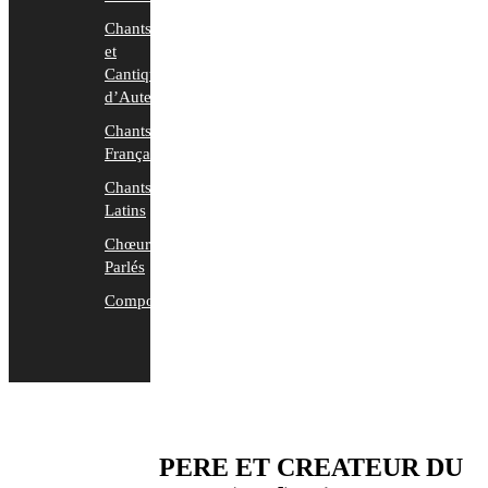
Chants
et
Cantiques
d’Auteurs
Chants
Français
Chants
Latins
Chœurs
Parlés
Compositions
PERE ET CREATEUR DU