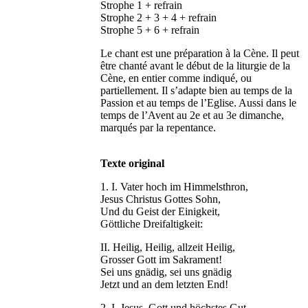
Strophe 1 + refrain
Strophe 2 + 3 + 4 + refrain
Strophe 5 + 6 + refrain
Le chant est une préparation à la Cène. Il peut
être chanté avant le début de la liturgie de la
Cène, en entier comme indiqué, ou
partiellement. Il s’adapte bien au temps de la
Passion et au temps de l’Eglise. Aussi dans le
temps de l’Avent au 2e et au 3e dimanche,
marqués par la repentance.
Texte original
1. I. Vater hoch im Himmelsthron,
Jesus Christus Gottes Sohn,
Und du Geist der Einigkeit,
Göttliche Dreifaltigkeit:
II. Heilig, Heilig, allzeit Heilig,
Grosser Gott im Sakrament!
Sei uns gnädig, sei uns gnädig
Jetzt und an dem letzten End!
2. I. Jesus, Gott und höchstes Gut,