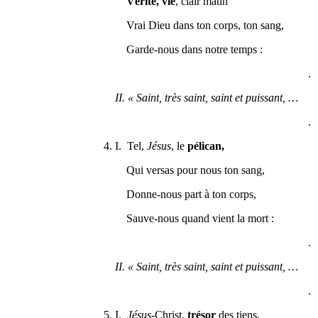
Vérité, vie
, clair matin
Vrai Dieu dans ton corps, ton sang,
Garde-nous dans notre temps :
.
II. « Saint, très saint, saint et puissant, …
.
4. I. Tel,
Jésus
, le
pélican,
Qui versas pour nous ton sang,
Donne-nous part à ton corps,
Sauve-nous quand vient la mort :
.
II. « Saint, très saint, saint et puissant, …
.
5. I.
Jésus
-Christ,
trésor
des tiens,